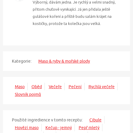
Výborný, dávám jedna. Je rychlý a velmi snadný,
přitom chuťově vynikající. Já jen přidala ještě
gulášové koření a příště budu salám krájet na
kostičky, protože ta kolečka jsou velká.
Kategorie:
Maso & ryby & mořské plody
Maso
Oběd
Večeře
Pečení
Rychlá večeře
Slovník pojmů
Použité ingredience v tomto receptu:
Cibule
Hovězí maso
Kečup - jemný
Pepř mletý