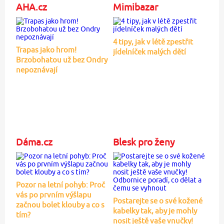
AHA.cz
Mimibazar
4 tipy, jak v létě zpestřit
Trapas jako hrom!
jídelníček malých dětí
Brzobohatou už bez Ondry
nepoznávají
Dáma.cz
Blesk pro ženy
Pozor na letní pohyb: Proč
vás po prvním výšlapu
Postarejte se o své kožené
začnou bolet klouby a co s
kabelky tak, aby je mohly
tím?
nosit ještě vaše vnučky!