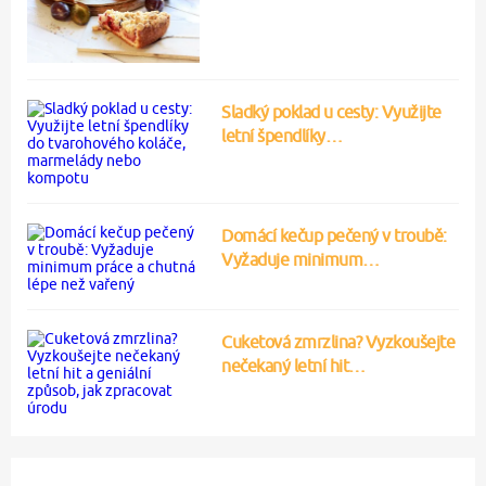
Sladký poklad u cesty: Využijte
letní špendlíky…
Domácí kečup pečený v troubě:
Vyžaduje minimum…
Cuketová zmrzlina? Vyzkoušejte
nečekaný letní hit…