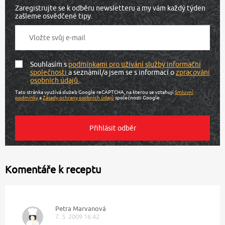
Zaregistrujte se k odběru newsletteru a my vám každý týden
zašleme osvědčené tipy.
Souhlasím s
podmínkami pro užívání služby informační
společnosti
a seznámil/a jsem se s informací o
zpracování
osobních údajů
.
Tato stránka využívá služeb Google reCAPTCHA, na kterou se vztahují
Smluvní
podmínky
a
Zásady ochrany osobních údajů
společnosti Google.
Komentáře k receptu
Petra Marvanová
7. 5. 2009 16:42