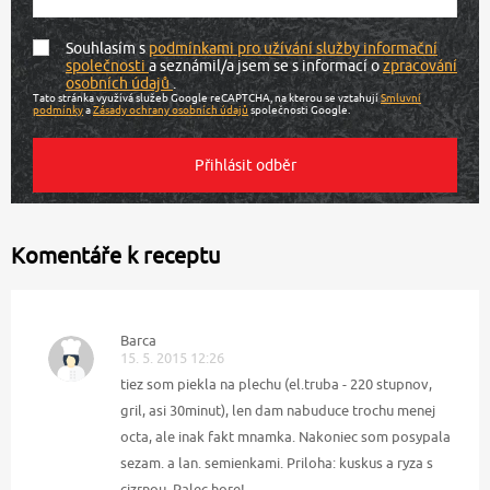
Souhlasím s
podmínkami pro užívání služby informační
společnosti
a seznámil/a jsem se s informací o
zpracování
osobních údajů
.
Tato stránka využívá služeb Google reCAPTCHA, na kterou se vztahují
Smluvní
podmínky
a
Zásady ochrany osobních údajů
společnosti Google.
Komentáře k receptu
Barca
15. 5. 2015 12:26
tiez som piekla na plechu (el.truba - 220 stupnov,
gril, asi 30minut), len dam nabuduce trochu menej
octa, ale inak fakt mnamka. Nakoniec som posypala
sezam. a lan. semienkami. Priloha: kuskus a ryza s
cizrnou. Palec hore!