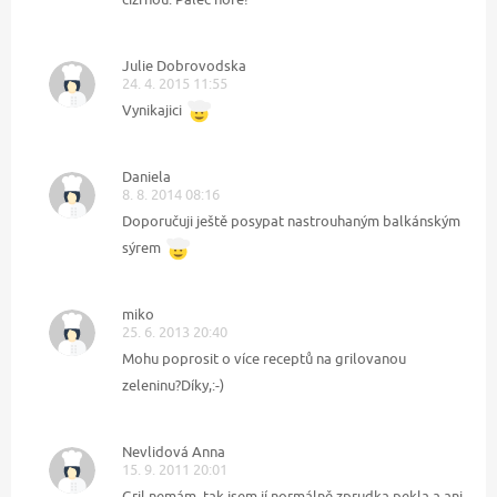
Julie Dobrovodska
24. 4. 2015 11:55
Vynikajici
Daniela
8. 8. 2014 08:16
Doporučuji ještě posypat nastrouhaným balkánským
sýrem
miko
25. 6. 2013 20:40
Mohu poprosit o více receptů na grilovanou
zeleninu?Díky,:-)
Nevlidová Anna
15. 9. 2011 20:01
Gril nemám, tak jsem jí normálně zprudka pekla a ani