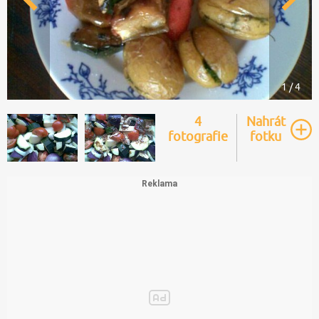
1 / 4
4
Nahrát
fotografie
fotku