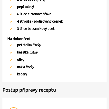
pepř mletý
6
lžíce citronová šťáva
4
stroužek prolisovaný česnek
3
lžíce balzamikový ocet
Na dokončení
petrželka
lístky
bazalka
lístky
olivy
máta
lístky
kapary
Postup přípravy receptu