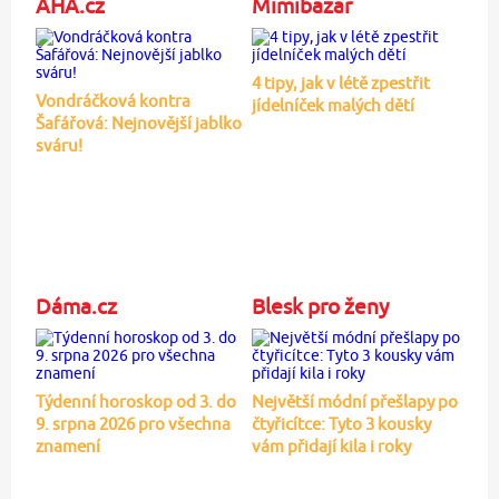
AHA.cz
Mimibazar
4 tipy, jak v létě zpestřit
Vondráčková kontra
jídelníček malých dětí
Šafářová: Nejnovější jablko
sváru!
Dáma.cz
Blesk pro ženy
Týdenní horoskop od 3. do
Největší módní přešlapy po
9. srpna 2026 pro všechna
čtyřicítce: Tyto 3 kousky
znamení
vám přidají kila i roky