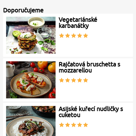
Doporučujeme
Vegetariánské
karbanátky
Rajčatová bruschetta s
mozzarellou
Asijské kuřecí nudličky s
cuketou