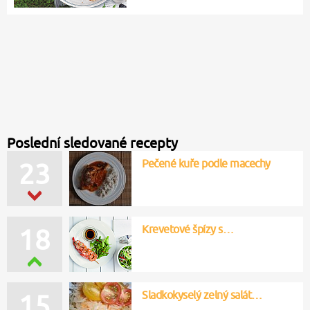
Poslední sledované recepty
Pečené kuře podle macechy
23
Krevetové špízy s…
18
Sladkokyselý zelný salát…
15