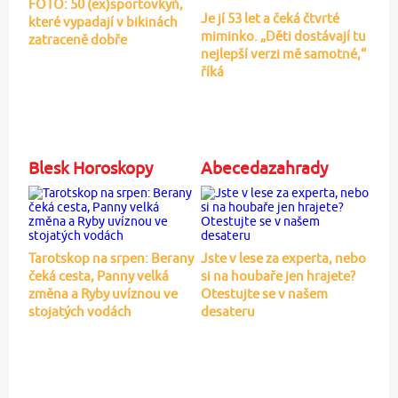
FOTO: 50 (ex)sportovkyň,
Je jí 53 let a čeká čtvrté
které vypadají v bikinách
miminko. „Děti dostávají tu
zatraceně dobře
nejlepší verzi mě samotné,“
říká
Blesk Horoskopy
Abecedazahrady
Tarotskop na srpen: Berany
Jste v lese za experta, nebo
čeká cesta, Panny velká
si na houbaře jen hrajete?
změna a Ryby uvíznou ve
Otestujte se v našem
stojatých vodách
desateru