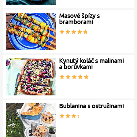
Masové špízy s
bramborami
Kynutý koláč s malinami
a borůvkami
Bublanina s ostružinami