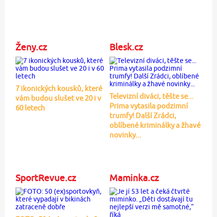
Ženy.cz
Blesk.cz
7 ikonických kousků, které
Televizní diváci, těšte se...
vám budou slušet ve 20 i v
Prima vytasila podzimní
60 letech
trumfy! Další Zrádci,
oblíbené kriminálky a žhavé
novinky...
SportRevue.cz
Maminka.cz