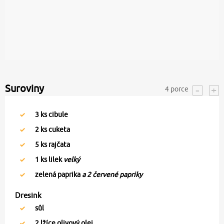
Suroviny
4
porce
3
ks cibule
2
ks cuketa
5
ks rajčata
1
ks lilek
velký
zelená paprika
a 2 červené papriky
Dresink
sůl
2
lžíce olivový olej