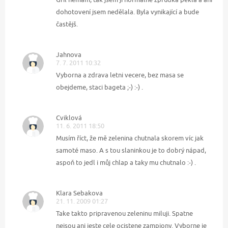
dohotovení jsem nedělala. Byla vynikající a bude
častějš.
Jahnova
7. 7. 2011 10:32
Vyborna a zdrava letni vecere, bez masa se
obejdeme, staci bageta ;-) :-) .
Cviklová
11. 6. 2011 18:50
Musím říct, že mě zelenina chutnala skorem víc jak
samoté maso. A s tou slaninkou je to dobrý nápad,
aspoň to jedl i můj chlap a taky mu chutnalo :-) .
Klara Sebakova
21. 11. 2009 01:27
Take takto pripravenou zeleninu miluji. Spatne
nejsou ani jeste cele ocistene zampiony. Vyborne je