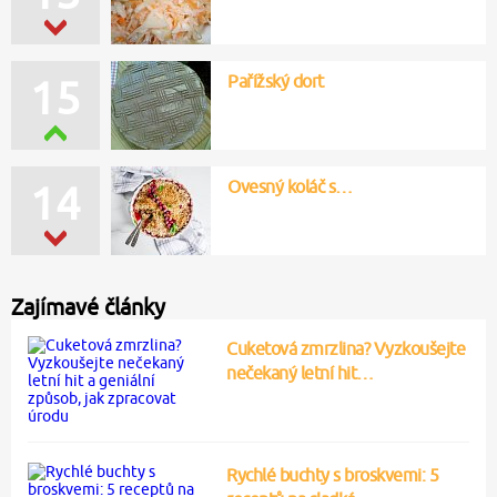
Pařížský dort
15
Ovesný koláč s…
14
Zajímavé články
Cuketová zmrzlina? Vyzkoušejte
nečekaný letní hit…
Rychlé buchty s broskvemi: 5