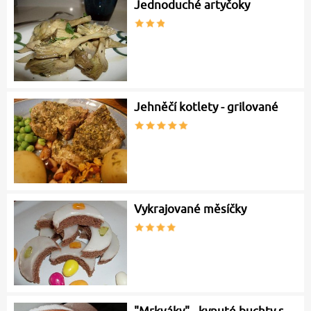
Jednoduché artyčoky
Jehněčí kotlety - grilované
Vykrajované měsíčky
"Mrkváky" - kynuté buchty s