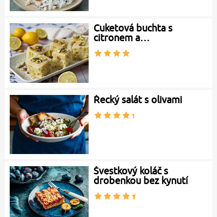
Cuketová buchta s
citronem a…
Řecký salát s olivami
Švestkový koláč s
drobenkou bez kynutí