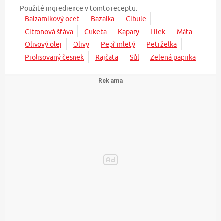
Použité ingredience v tomto receptu:
Balzamikový ocet
Bazalka
Cibule
Citronová šťáva
Cuketa
Kapary
Lilek
Máta
Olivový olej
Olivy
Pepř mletý
Petrželka
Prolisovaný česnek
Rajčata
Sůl
Zelená paprika