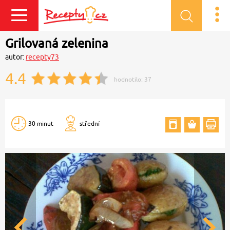
Přihlásit se
Grilovaná zelenina
autor:
recepty73
4.4
hodnotilo:
37
30 minut
střední