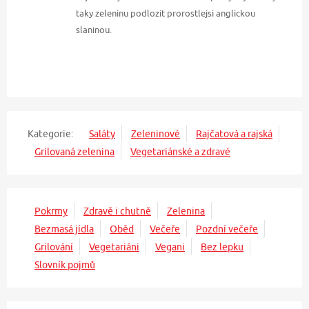
taky zeleninu podlozit prorostlejsi anglickou
slaninou.
Kategorie:
Saláty
Zeleninové
Rajčatová a rajská
Grilovaná zelenina
Vegetariánské a zdravé
Pokrmy
Zdravě i chutně
Zelenina
Bezmasá jídla
Oběd
Večeře
Pozdní večeře
Grilování
Vegetariáni
Vegani
Bez lepku
Slovník pojmů