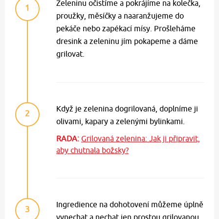
Zeleninu očistíme a pokrájíme na kolečka,
1
proužky, měsíčky a naaranžujeme do
pekáče nebo zapékací mísy. Prošleháme
dresink a zeleninu jím pokapeme a dáme
grilovat.
Když je zelenina dogrilovaná, doplníme ji
2
olivami, kapary a zelenými bylinkami.
RADA:
Grilovaná zelenina: Jak ji připravit,
aby chutnala božsky?
Ingredience na dohotovení můžeme úplně
3
vynechat a nechat jen prostou grilovanou