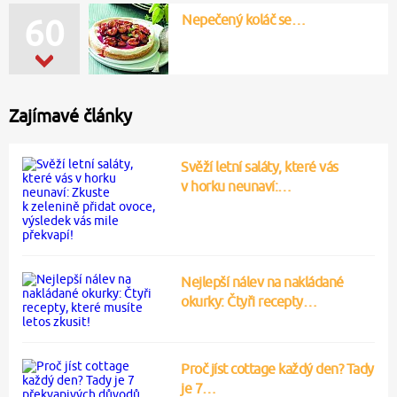
Nepečený koláč se…
60
Zajímavé články
Svěží letní saláty, které vás
v horku neunaví:…
Nejlepší nálev na nakládané
okurky: Čtyři recepty…
Proč jíst cottage každý den? Tady
je 7…