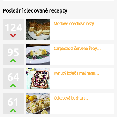
Poslední sledované recepty
Medové-ořechové řezy
124
Carpaccio z červené řepy…
95
Kynutý koláč s malinami…
64
Cuketová buchta s…
61