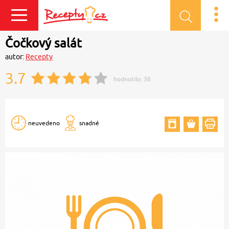
Přihlásit se
Čočkový salát
autor:
Recepty
3.7
hodnotilo:
36
neuvedeno
snadné