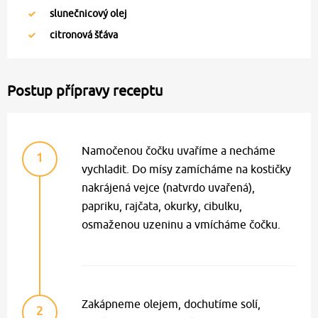
slunečnicový olej
citronová šťáva
Postup přípravy receptu
Namočenou čočku uvaříme a necháme
1
vychladit. Do mísy zamícháme na kostičky
nakrájená vejce (natvrdo uvařená),
papriku, rajčata, okurky, cibulku,
osmaženou uzeninu a vmícháme čočku.
Zakápneme olejem, dochutíme solí,
2