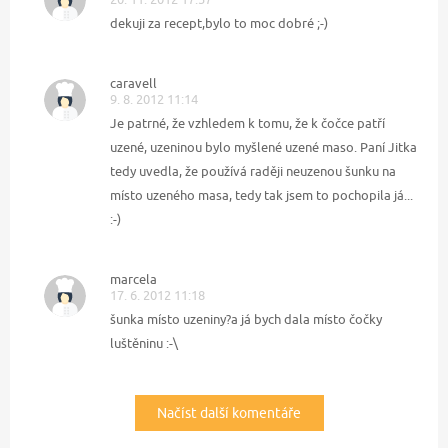
dekuji za recept,bylo to moc dobré ;-)
caravell
9. 8. 2012 11:14
Je patrné, že vzhledem k tomu, že k čočce patří
uzené, uzeninou bylo myšlené uzené maso. Paní Jitka
tedy uvedla, že používá raději neuzenou šunku na
místo uzeného masa, tedy tak jsem to pochopila já...
:-)
marcela
17. 6. 2012 11:18
šunka místo uzeniny?a já bych dala místo čočky
luštěninu :-\
Načíst další komentáře