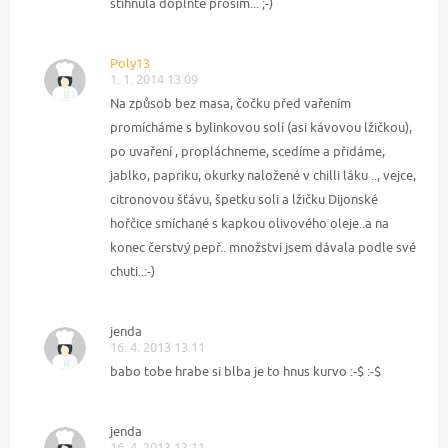
stihnula doplňte prosím... ;-)
Poly13
1. 1. 2014 13:09
Na způsob bez masa, čočku před vařením
promícháme s bylinkovou solí (asi kávovou lžičkou),
po uvaření , propláchneme, scedíme a přidáme,
jablko, papriku, okurky naložené v chilli láku .., vejce,
citronovou šťávu, špetku soli a lžičku Dijonské
hořčice smíchané s kapkou olivového oleje..a na
konec čerstvý pepř.. množství jsem dávala podle své
chuti..:-)
jenda
16. 4. 2013 13:11
babo tobe hrabe si blba je to hnus kurvo :-$ :-$
jenda
16. 4. 2013 13:11