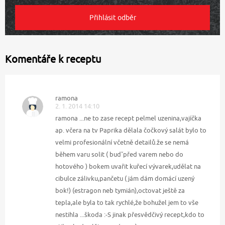
Komentáře k receptu
ramona
2. 1. 2014 14:10
ramona ...ne to zase recept pelmel uzenina,vajíčka
ap. včera na tv Paprika dělala čočkový salát bylo to
velmi profesionální včetně detailů.že se nemá
během varu solit ( budˇpřed varem nebo do
hotového ) bokem uvařit kuřecí vývarek,udělat na
cibulce zálivku,pančetu ( jám dám domácí uzený
bok!) (estragon neb tymián),octovat ještě za
tepla,ale byla to tak rychlé,že bohužel jem to vše
nestihla ...škoda :-S jinak přesvědčivý recept,kdo to