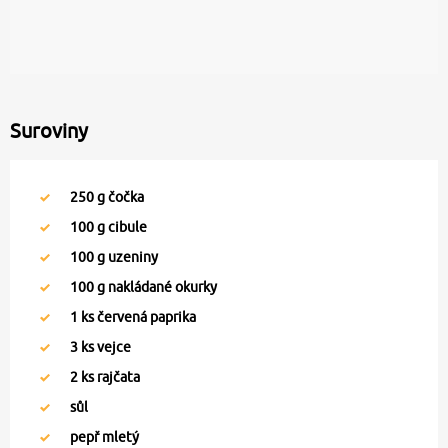
Suroviny
250
g čočka
100
g cibule
100
g uzeniny
100
g nakládané okurky
1
ks červená paprika
3
ks vejce
2
ks rajčata
sůl
pepř mletý