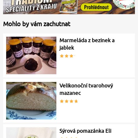
Mohlo by vám zachutnat
Marmeláda z bezinek a
jablek
Velikonoční tvarohový
mazanec
Sýrová pomazánka Eli