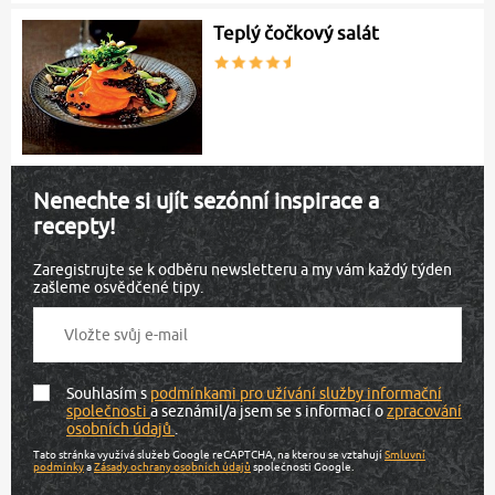
Teplý čočkový salát
Nenechte si ujít sezónní inspirace a
recepty!
Zaregistrujte se k odběru newsletteru a my vám každý týden
zašleme osvědčené tipy.
Souhlasím s
podmínkami pro užívání služby informační
společnosti
a seznámil/a jsem se s informací o
zpracování
osobních údajů
.
Tato stránka využívá služeb Google reCAPTCHA, na kterou se vztahují
Smluvní
podmínky
a
Zásady ochrany osobních údajů
společnosti Google.