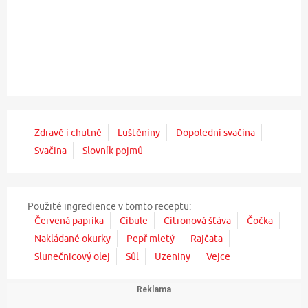
Zdravě i chutně
Luštěniny
Dopolední svačina
Svačina
Slovník pojmů
Použité ingredience v tomto receptu:
Červená paprika
Cibule
Citronová šťáva
Čočka
Nakládané okurky
Pepř mletý
Rajčata
Slunečnicový olej
Sůl
Uzeniny
Vejce