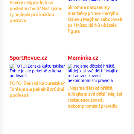
Plavky z výprodejů na
Skromné narozeniny
poslední chvíli? Našli jsme
manželky prince Harryho:
ty nejlepší pro každou
Oslavu Meghan sabotovali
postavu
psi! Místo dárků ukázala
figuru
SportRevue.cz
Maminka.cz
FOTO: Ženská kulturistika?
„Nejsme dětské hřiště,
Tohle je ale pekelně zrůdná
hlídejte si své děti!“ Majitel
podívaná
restaurace zavedl
nekompromisní pravidla