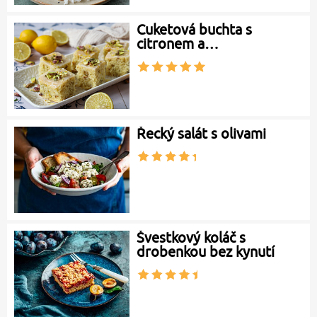
Cuketová buchta s
citronem a…
Řecký salát s olivami
Švestkový koláč s
drobenkou bez kynutí