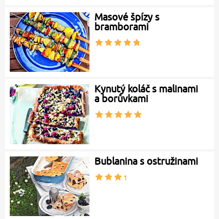
Masové špízy s
bramborami
Kynutý koláč s malinami
a borůvkami
Bublanina s ostružinami