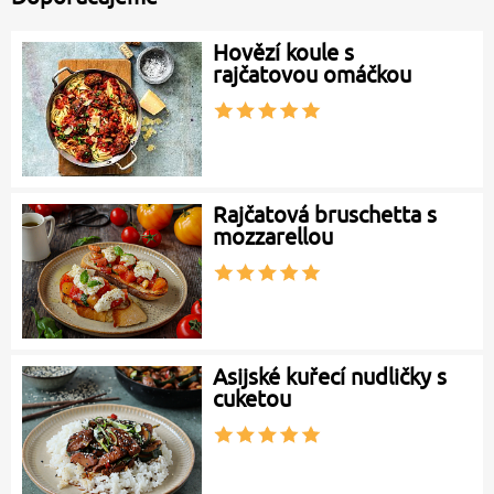
Hovězí koule s
rajčatovou omáčkou
Rajčatová bruschetta s
mozzarellou
Asijské kuřecí nudličky s
cuketou