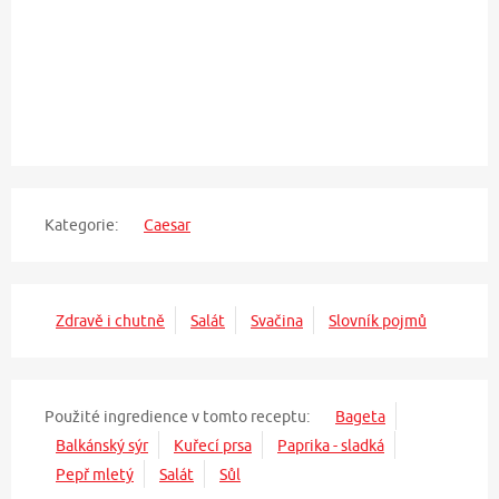
Kategorie:
Caesar
Zdravě i chutně
Salát
Svačina
Slovník pojmů
Použité ingredience v tomto receptu:
Bageta
Balkánský sýr
Kuřecí prsa
Paprika - sladká
Pepř mletý
Salát
Sůl