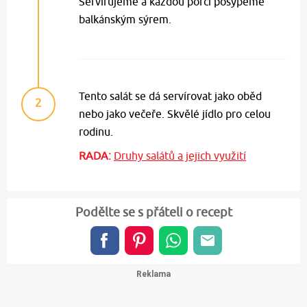
Servírujeme a každou porci posypeme
balkánským sýrem.
Tento salát se dá servírovat jako oběd
2
nebo jako večeře. Skvělé jídlo pro celou
rodinu.
RADA:
Druhy salátů a jejich využití
Podělte se s přáteli o recept