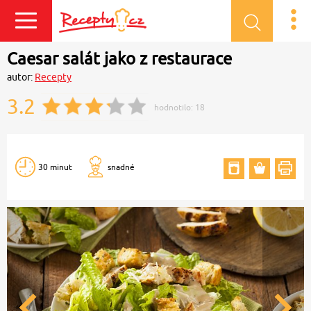
Přihlásit se
Caesar salát jako z restaurace
autor:
Recepty
3.2
hodnotilo:
18
30 minut
snadné