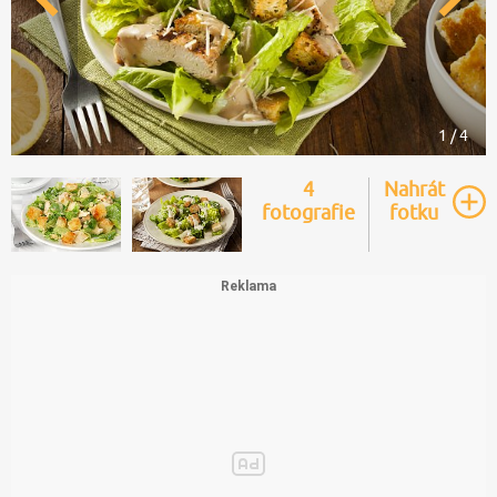
1 / 4
4
Nahrát
fotografie
fotku