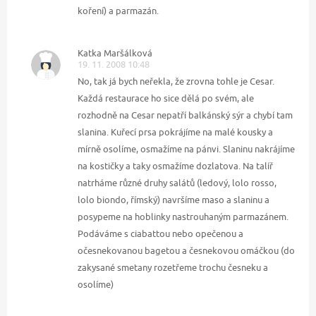
koření) a parmazán.
Katka Maršálková
19. 11. 2008 10:48
No, tak já bych neřekla, že zrovna tohle je Cesar.
Každá restaurace ho sice dělá po svém, ale
rozhodně na Cesar nepatří balkánský sýr a chybí tam
slanina. Kuřecí prsa pokrájíme na malé kousky a
mírně osolíme, osmažíme na pánvi. Slaninu nakrájíme
na kostičky a taky osmažíme dozlatova. Na talíř
natrháme různé druhy salátů (ledový, lolo rosso,
lolo biondo, římský) navršíme maso a slaninu a
posypeme na hoblinky nastrouhaným parmazánem.
Podáváme s ciabattou nebo opečenou a
očesnekovanou bagetou a česnekovou omáčkou (do
zakysané smetany rozetřeme trochu česneku a
osolíme)