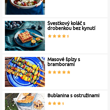
Švestkový koláč s
drobenkou bez kynutí
Masové špízy s
bramborami
Bublanina s ostružinami