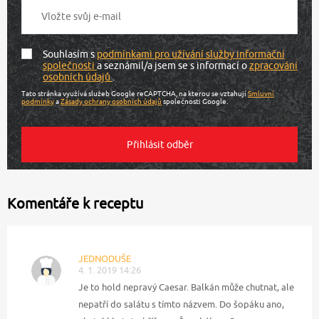
Souhlasím s
podmínkami pro užívání služby informační
společnosti
a seznámil/a jsem se s informací o
zpracování
osobních údajů
.
Tato stránka využívá služeb Google reCAPTCHA, na kterou se vztahují
Smluvní
podmínky
a
Zásady ochrany osobních údajů
společnosti Google.
Komentáře k receptu
JEDNODUŠE
4. 1. 2019 14:26
Je to hold nepravý Caesar. Balkán může chutnat, ale
nepatří do salátu s tímto názvem. Do šopáku ano,