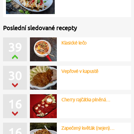
Poslední sledované recepty
Klasické lečo
39
Vepřové v kapustě
30
Cherry rajčátka plněná…
16
Zapečený květák (nejen)…
16