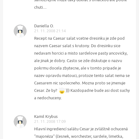
chuti....
Daniella O.
21. 11. 2008 21:14
Recept na Caesar salat vcetne dresinku je zde pod
nazvem Caesar salat s krutony. Do dresinku sice
nedavam horcici a misto sardelove pasty ancovicky,
ale jinak je dobry. Casto se zde diskutuje o nazvu
pokrmu docela zbytecne, ale v tomto pripade je
nazev opravdu matouci, protoze tento salat nema se
Caesarem nic spolecneho. Mozna proto se jmenuje
Cesar. Ze by?
))) Kazdopadne bude asi dost suchy
a nedochuceny.
Kamil Krybus
21. 11. 2008 17:09
Hlavní ingrediencí salátu Cesar je zvláštně ochucená
"majonéza" (česnek, worchester, sardele, limetka,