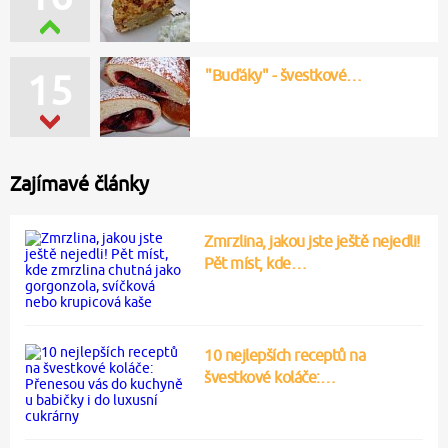
"Buďáky" - švestkové…
15
Zajímavé články
Zmrzlina, jakou jste ještě nejedli!
Pět míst, kde…
10 nejlepších receptů na
švestkové koláče:…