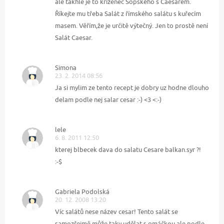
ale takhle je to kříženec Šopského s Caesarem.
Říkejte mu třeba Salát z římského salátu s kuřecím
masem. Věřím,že je určitě výtečný. Jen to prostě není
Salát Caesar.
Simona
23. 2. 2014 08:56
Ja si mylim ze tento recept je dobry uz hodne dlouho
delam podle nej salar cesar :-) <3 <:-)
lele
6. 8. 2011 12:50
kterej blbecek dava do salatu Cesare balkan.syr ?!
:-$
Gabriela Podolská
20. 12. 2008 13:20
Víc salátů nese název cesar! Tento salát se
samozřejmě může taky udělat s omáčkou ale podle