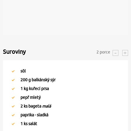
Suroviny
2
porce
sůl
200
g balkánský sýr
1
kg kuřecí prsa
pepř mletý
2
ks bageta
malá
paprika - sladká
1
ks salát