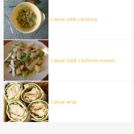
Caesar salát s krutony
Caesar Salát s kuřecím masem
Caesar wrap