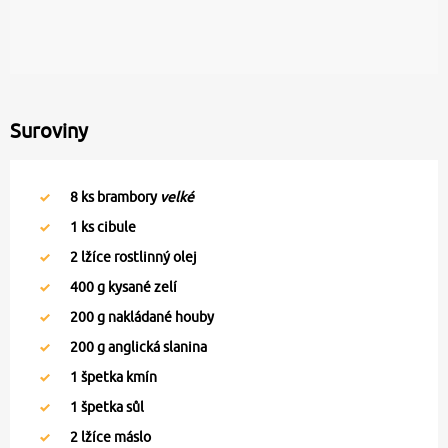
Suroviny
8
ks brambory
velké
1
ks cibule
2
lžíce rostlinný olej
400
g kysané zelí
200
g nakládané houby
200
g anglická slanina
1
špetka kmín
1
špetka sůl
2
lžíce máslo