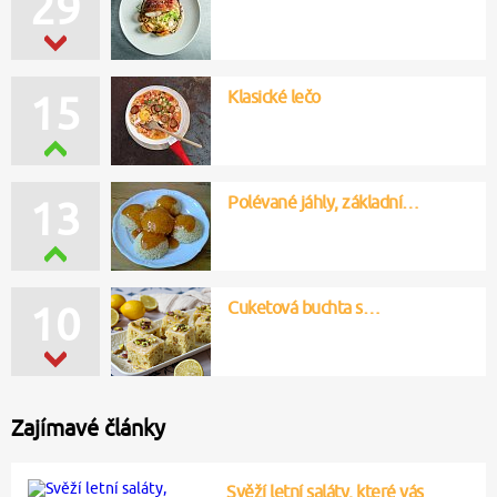
29
Klasické lečo
15
Polévané jáhly, základní…
13
Cuketová buchta s…
10
Zajímavé články
Svěží letní saláty, které vás