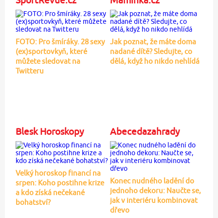
FOTO: Pro šmíráky. 28 sexy
Jak poznat, že máte doma
(ex)sportovkyň, které
nadané dítě? Sledujte, co
můžete sledovat na
dělá, když ho nikdo nehlídá
Twitteru
Blesk Horoskopy
Abecedazahrady
Velký horoskop financí na
Konec nudného ladění do
srpen: Koho postihne krize
jednoho dekoru: Naučte se,
a kdo získá nečekané
jak v interiéru kombinovat
bohatství?
dřevo