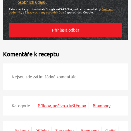
osobních údajů
.
Tato stránka využívá služeb Google reCAPTCHA, na kterou se vztahují
Smluvní
podmínky
a
Zásady ochrany osobních údajů
společnosti Google.
Komentáře k receptu
Nejsou zde zatím žádné komentáře.
Kategorie:
Přílohy, pečivo a luštěniny
Brambory
Pokrmy
Přílohy
Z brambor
Brambory
Oběd