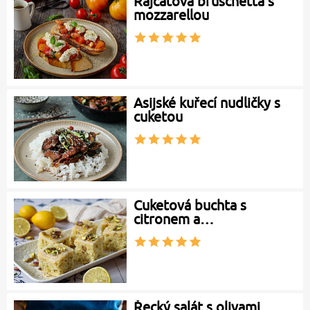
Rajčatová bruschetta s
mozzarellou
Asijské kuřecí nudličky s
cuketou
Cuketová buchta s
citronem a…
Řecký salát s olivami