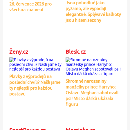
Jsou pohodlné jako
26. července 2026 pro
pyžamo, ale vypadají
všechna znamení
elegantně. Splývavé kalhoty
jsou hitem sezony
Ženy.cz
Blesk.cz
Plavky z výprodejů na
Skromné narozeniny
poslední chvíli? Našli jsme
manželky prince Harryho:
ty nejlepší pro každou
Oslavu Meghan sabotovali
postavu
psi! Místo dárků ukázala
figuru
SportRevue.cz
Maminka.cz