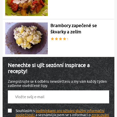
Brambory zapečené se
škvarky a zelím
Nenechte si ujít sezónní inspirace a
recepty!
Zaregistrujte se k odběru newsletteru a my vám každý týden
zašleme osvědčené tipy.
Souhlasím s
podmínkami pro užívání služby informační
společnosti
a seznámil/a jsem se s informací o
zpracování