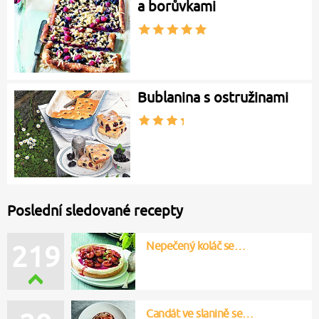
a borůvkami
Bublanina s ostružinami
Poslední sledované recepty
Nepečený koláč se…
219
Candát ve slanině se…