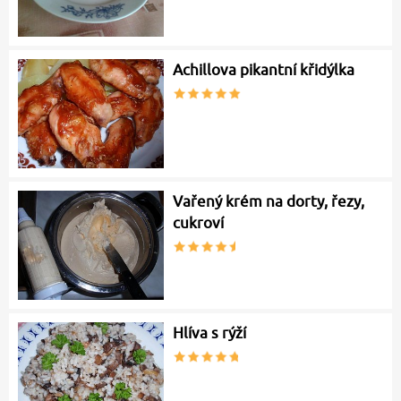
Achillova pikantní křidýlka
Vařený krém na dorty, řezy,
cukroví
Hlíva s rýží