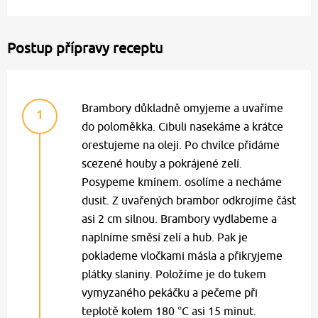
Postup přípravy receptu
Brambory důkladně omyjeme a uvaříme
1
do poloměkka. Cibuli nasekáme a krátce
orestujeme na oleji. Po chvilce přidáme
scezené houby a pokrájené zelí.
Posypeme kmínem. osolíme a necháme
dusit. Z uvařených brambor odkrojíme část
asi 2 cm silnou. Brambory vydlabeme a
naplníme směsí zelí a hub. Pak je
poklademe vločkami másla a přikryjeme
plátky slaniny. Položíme je do tukem
vymyzaného pekáčku a pečeme při
teplotě kolem 180 °C asi 15 minut.