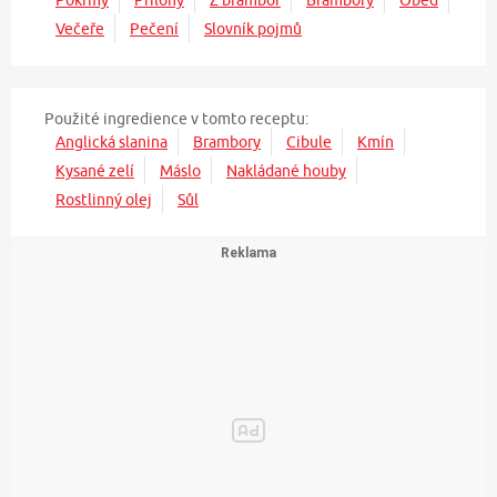
Večeře
Pečení
Slovník pojmů
Použité ingredience v tomto receptu:
Anglická slanina
Brambory
Cibule
Kmín
Kysané zelí
Máslo
Nakládané houby
Rostlinný olej
Sůl