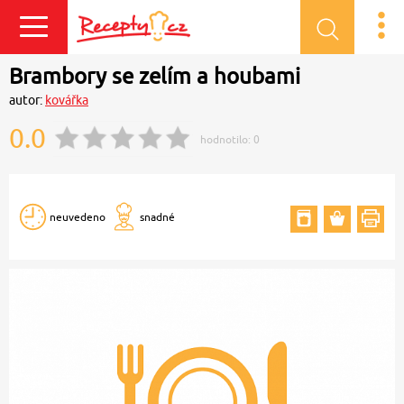
Přihlásit se
Brambory se zelím a houbami
autor:
kovářka
0.0
hodnotilo:
0
neuvedeno
snadné