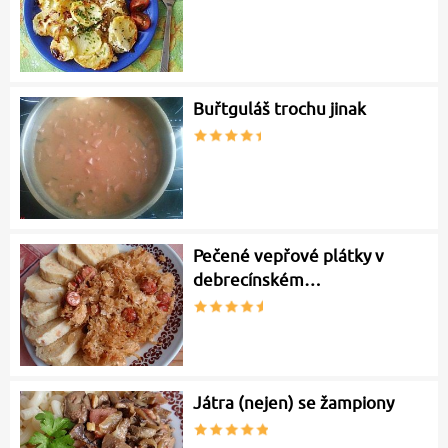
Buřtguláš trochu jinak
Pečené vepřové plátky v
debrecínském…
Játra (nejen) se žampiony