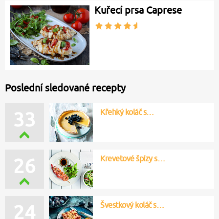
Kuřecí prsa Caprese
Poslední sledované recepty
Křehký koláč s…
33
Krevetové špízy s…
26
Švestkový koláč s…
24