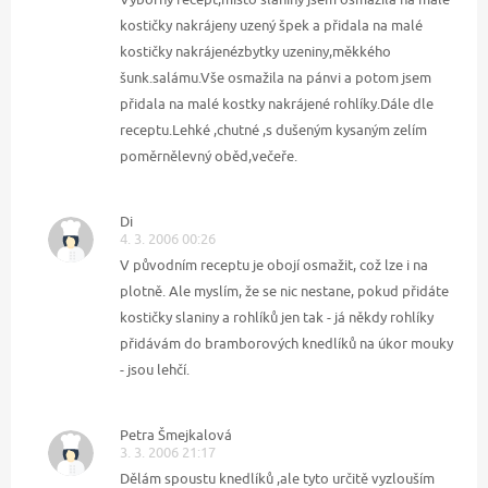
kostičky nakrájeny uzený špek a přidala na malé
kostičky nakrájenézbytky uzeniny,měkkého
šunk.salámu.Vše osmažila na pánvi a potom jsem
přidala na malé kostky nakrájené rohlíky.Dále dle
receptu.Lehké ,chutné ,s dušeným kysaným zelím
poměrnělevný oběd,večeře.
Di
4. 3. 2006 00:26
V původním receptu je obojí osmažit, což lze i na
plotně. Ale myslím, že se nic nestane, pokud přidáte
kostičky slaniny a rohlíků jen tak - já někdy rohlíky
přidávám do bramborových knedlíků na úkor mouky
- jsou lehčí.
Petra Šmejkalová
3. 3. 2006 21:17
Dělám spoustu knedlíků ,ale tyto určitě vyzlouším