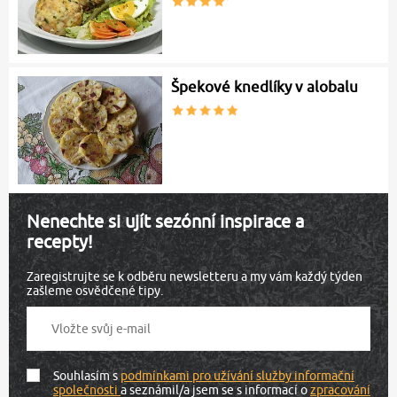
Špekové knedlíky v alobalu
Nenechte si ujít sezónní inspirace a
recepty!
Zaregistrujte se k odběru newsletteru a my vám každý týden
zašleme osvědčené tipy.
Souhlasím s
podmínkami pro užívání služby informační
společnosti
a seznámil/a jsem se s informací o
zpracování