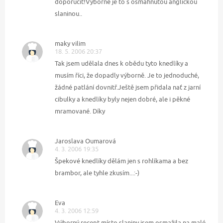
doporučit!Výborné je to s osmahnutou anglickou
slaninou..
maky vilim
18. 5. 2006 20:37
Tak jsem udělala dnes k obědu tyto knedlíky a
musím říci, že dopadly výborně. Je to jednoduché,
žádné patlání dovnitř.Ještě jsem přidala nať z jarní
cibulky a knedlíky byly nejen dobré, ale i pěkné
mramované. Díky
Jaroslava Oumarová
4. 3. 2006 19:35
Špekové knedlíky dělám jen s rohlíkama a bez
brambor, ale tyhle zkusím...:-)
Eva
4. 3. 2006 12:59
Výborný recept,místo slaniny jsem osmažila na malé