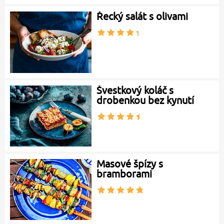
Řecký salát s olivami
Švestkový koláč s
drobenkou bez kynutí
Masové špízy s
bramborami