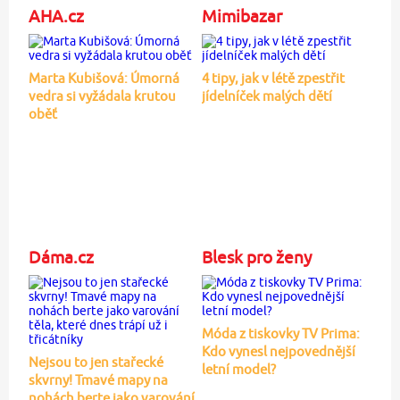
AHA.cz
Mimibazar
Marta Kubišová: Úmorná
4 tipy, jak v létě zpestřit
vedra si vyžádala krutou
jídelníček malých dětí
oběť
Dáma.cz
Blesk pro ženy
Móda z tiskovky TV Prima:
Kdo vynesl nejpovednější
Nejsou to jen stařecké
letní model?
skvrny! Tmavé mapy na
nohách berte jako varování