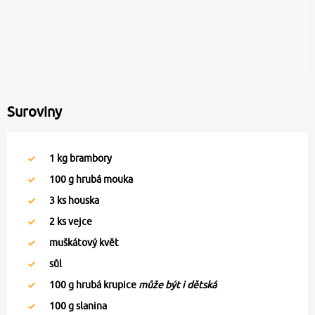
Suroviny
1
kg brambory
100
g hrubá mouka
3
ks houska
2
ks vejce
muškátový květ
sůl
100
g hrubá krupice
může být i dětská
100
g slanina