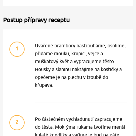
Postup přípravy receptu
Uvařené brambory nastrouháme, osolíme,
1
přidáme mouku, krupici, vejce a
muškátový květ a vypracujeme těsto.
Housky a slaninu nakrájíme na kostičky a
opečeme je na plechu v troubě do
křupava.
Po částečném vychladunutí zapracujeme
2
do těsta. Mokrýma rukama tvoříme menší
kulaté knedlíky a vaříme je buď na páře