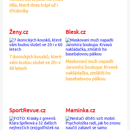
těla, které dnes trápí už i
třicátníky
Ženy.cz
Blesk.cz
7 ikonických kousků, které
Maskovaní muži napadli
vám budou slušet ve 20 i v
Jaromíra Soukupa: Krvavá
60 letech
nakládačka, zmlátili ho
basebalovou pálkou
SportRevue.cz
Maminka.cz