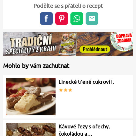
Podělte se s přáteli o recept
Mohlo by vám zachutnat
Linecké třené cukroví I.
Kávové řezy s ořechy,
čokoládou a…