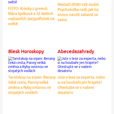
Nestačí dítěti vzít mobil.
FOTO: Krásky z greenů.
Psycholožka radí, jak ho
Klára Spilková a 32 dalších
znovu naučit zabavit se
nejhezčích (ex)golfistek na
samo
světě
Blesk Horoskopy
Abecedazahrady
Tarotskop na srpen: Berany
Jste v lese za experta, nebo
čeká cesta, Panny velká
si na houbaře jen hrajete?
změna a Ryby uvíznou ve
Otestujte se v našem
stojatých vodách
desateru