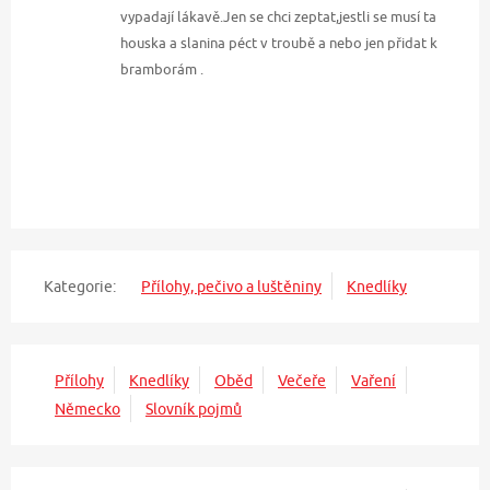
vypadají lákavě.Jen se chci zeptat,jestli se musí ta
houska a slanina péct v troubě a nebo jen přidat k
bramborám .
Kategorie:
Přílohy, pečivo a luštěniny
Knedlíky
Přílohy
Knedlíky
Oběd
Večeře
Vaření
Německo
Slovník pojmů