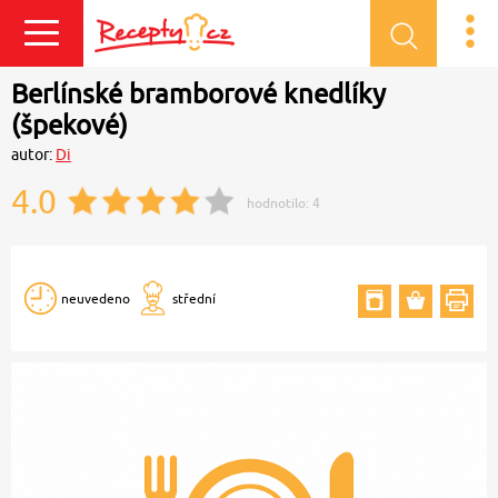
Přihlásit se
Berlínské bramborové knedlíky
(špekové)
autor:
Di
4.0
hodnotilo:
4
neuvedeno
střední