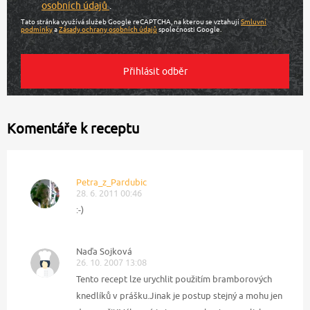
osobních údajů
.
Tato stránka využívá služeb Google reCAPTCHA, na kterou se vztahují
Smluvní
podmínky
a
Zásady ochrany osobních údajů
společnosti Google.
Komentáře k receptu
Petra_z_Pardubic
28. 6. 2011 00:46
:-)
Naďa Sojková
26. 10. 2007 13:08
Tento recept lze urychlit použitím bramborových
knedlíků v prášku.Jinak je postup stejný a mohu jen