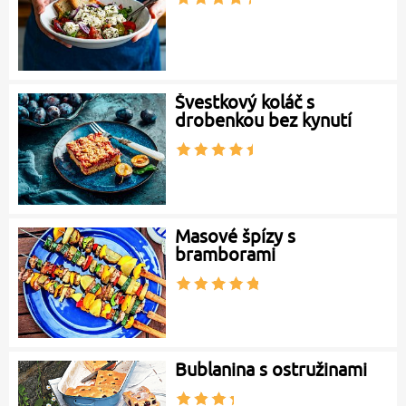
Švestkový koláč s
drobenkou bez kynutí
Masové špízy s
bramborami
Bublanina s ostružinami