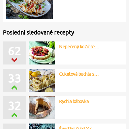
Poslední sledované recepty
Nepečený koláč se…
62
Cuketová buchta s…
33
Rychlá bábovka
32
Švestkový koláč s…