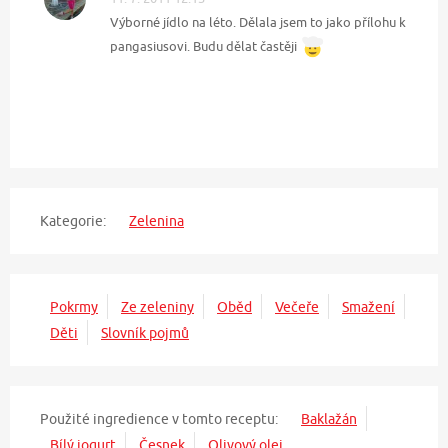
Výborné jídlo na léto. Dělala jsem to jako přílohu k
pangasiusovi. Budu dělat častěji
Kategorie:
Zelenina
Pokrmy
Ze zeleniny
Oběd
Večeře
Smažení
Děti
Slovník pojmů
Použité ingredience v tomto receptu:
Baklažán
Bílý jogurt
Česnek
Olivový olej