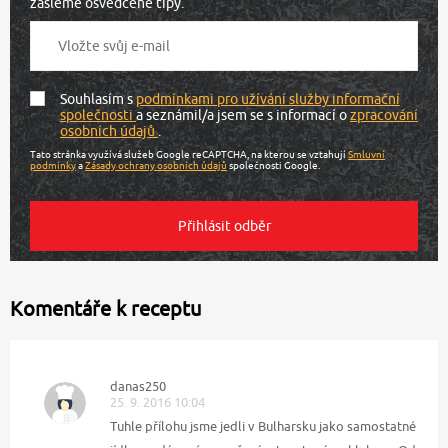
zašleme osvědčené tipy.
Souhlasím s
podmínkami pro užívání služby informační
společnosti
a seznámil/a jsem se s informací o
zpracování
osobních údajů
.
Tato stránka využívá služeb Google reCAPTCHA, na kterou se vztahují
Smluvní
podmínky
a
Zásady ochrany osobních údajů
společnosti Google.
Komentáře k receptu
danas250
25. 9. 2016 10:04
Tuhle přílohu jsme jedli v Bulharsku jako samostatné