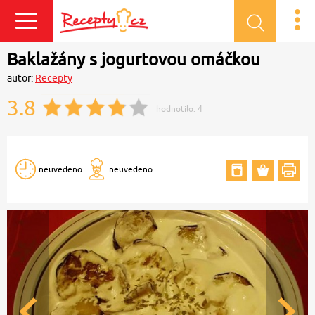
Přihlásit se
Baklažány s jogurtovou omáčkou
autor:
Recepty
3.8
hodnotilo:
4
neuvedeno
neuvedeno