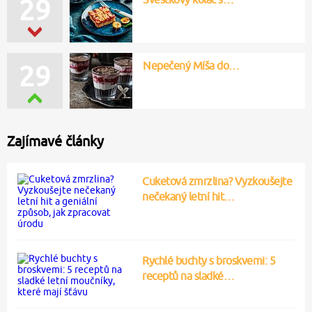
29
Nepečený Míša do…
29
Zajímavé články
Cuketová zmrzlina? Vyzkoušejte
nečekaný letní hit…
Rychlé buchty s broskvemi: 5
receptů na sladké…