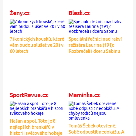
Ženy.cz
Blesk.cz
7 ikonických kousků, které
Speciální řečníci nad rakví
vám budou slušet ve 20 i v
režiséra Laurina (†91):
60 letech
Rozbrečeli i dceru Sabinu
SportRevue.cz
Maminka.cz
Hašan a spol. Toto je 8
Tomáš Šebek otevřeně:
nejlepších brankářů v
Sobě odpustit nedokážu. A
historii světového hokeje