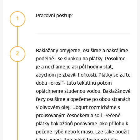
Pracovní postup:
1
Baklažány omyjeme, osušíme a nakrájíme
2
podélně i se slupkou na plátky. Posolíme
je a necháme je asi půl hodiny stát,
abychom je zbavili hořkosti. Plátky se za tu
dobu „orosí“- tuto tekutinu potom
opláchneme studenou vodou. Baklažánové
řezy osušíme a opečeme po obou stranách
v olivovém oleji. Jogurt rozmícháme s
prolisovaným česnekem a solí. Pečené
plátky baklažánů podáváme jako přílohu k
pečené rybě nebo k masu. Lze také použít
jako samostatné lehké bezmasé jídlo.