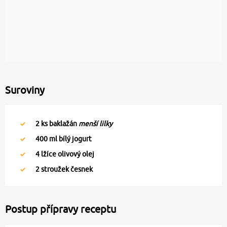
Suroviny
2
ks baklažán
menší lilky
400
ml bílý jogurt
4
lžíce olivový olej
2
stroužek česnek
Postup přípravy receptu