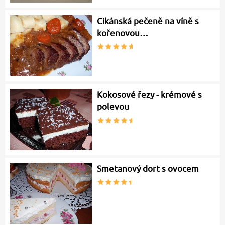
Cikánská pečeně na víně s
kořenovou…
Kokosové řezy - krémové s
polevou
Smetanový dort s ovocem