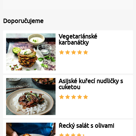
Doporučujeme
Vegetariánské
karbanátky
Asijské kuřecí nudličky s
cuketou
Řecký salát s olivami