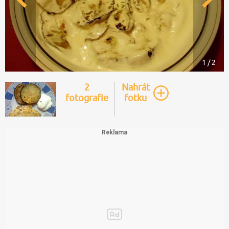
1 / 2
2
Nahrát
fotografie
fotku