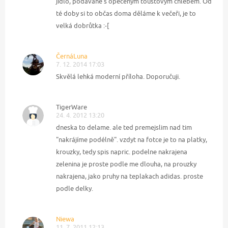
jídlo, podávané s opečeným toustovým chlebem. Od
té doby si to občas doma děláme k večeři, je to
velká dobrůtka :-[
ČernáLuna
7. 12. 2014 17:03
Skvělá lehká moderní příloha. Doporučuji.
TigerWare
24. 4. 2012 13:20
dneska to delame. ale ted premejslim nad tim
"nakrájíme podélně". vzdyt na fotce je to na platky,
krouzky, tedy spis napric. podelne nakrajena
zelenina je proste podle me dlouha, na prouzky
nakrajena, jako pruhy na teplakach adidas. proste
podle delky.
Niewa
11. 7. 2011 12:13