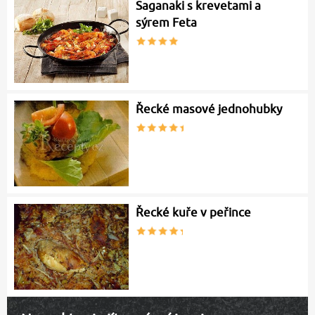
Saganaki s krevetami a
sýrem Feta
Řecké masové jednohubky
Řecké kuře v peřince