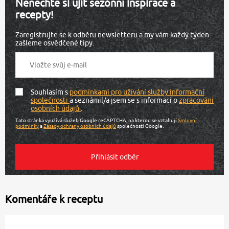
Nenechte si ujít sezónní inspirace a
recepty!
Zaregistrujte se k odběru newsletteru a my vám každý týden
zašleme osvědčené tipy.
Souhlasím s
podmínkami pro užívání služby informační
společnosti
a seznámil/a jsem se s informací o
zpracování
osobních údajů
.
Tato stránka využívá služeb Google reCAPTCHA, na kterou se vztahují
Smluvní
podmínky
a
Zásady ochrany osobních údajů
společnosti Google.
Komentáře k receptu