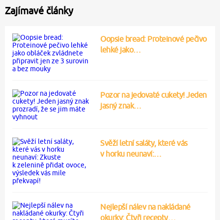
Zajímavé články
Oopsie bread: Proteinové pečivo
lehké jako…
Pozor na jedovaté cukety! Jeden
jasný znak…
Svěží letní saláty, které vás
v horku neunaví:…
Nejlepší nálev na nakládané
okurky: Čtyři recepty…