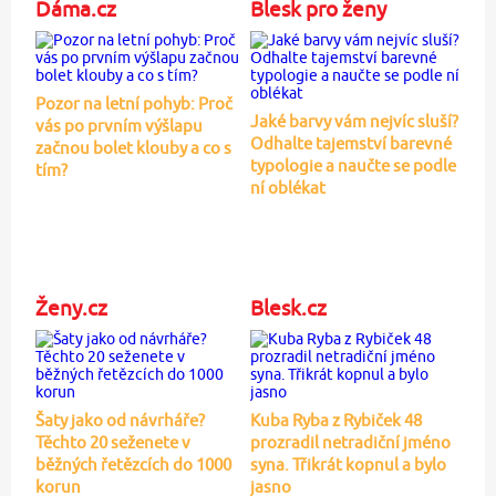
Dáma.cz
Blesk pro ženy
Pozor na letní pohyb: Proč
Jaké barvy vám nejvíc sluší?
vás po prvním výšlapu
Odhalte tajemství barevné
začnou bolet klouby a co s
typologie a naučte se podle
tím?
ní oblékat
Ženy.cz
Blesk.cz
Šaty jako od návrháře?
Kuba Ryba z Rybiček 48
Těchto 20 seženete v
prozradil netradiční jméno
běžných řetězcích do 1000
syna. Třikrát kopnul a bylo
korun
jasno