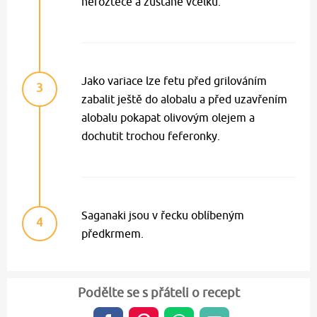
nerozteče a zůstane vcelku.
Jako variace lze fetu před grilováním
3
zabalit ještě do alobalu a před uzavřením
alobalu pokapat olivovým olejem a
dochutit trochou feferonky.
Saganaki jsou v řecku oblíbeným
4
předkrmem.
Podělte se s přáteli o recept