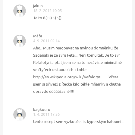
jakub
18. 2. 2012 10:05
Je to 8-) :-) :-) :-))
Máťa
4. 9. 2011 02:14
Ahoj. Musím reagoavat na mylnou domněnku, že
Saganaki je ze sýru Feta... Není tomu tak. Je to sýr
Kefalotyri a ptal jsem se na to nezávisle minimálně
ve čtyřech restauracích + tohle:
http://en.wikipedia.org/wiki/Kefalotyri....... Včera
jsem si přivezl z Řecka kilo téhle mňamky a chutná
opravdu úúúúúžasně!!!!
kagkouro
1. 4. 2011 17:36
tento recept sem vyzkoušel i s kyperským haloumi...