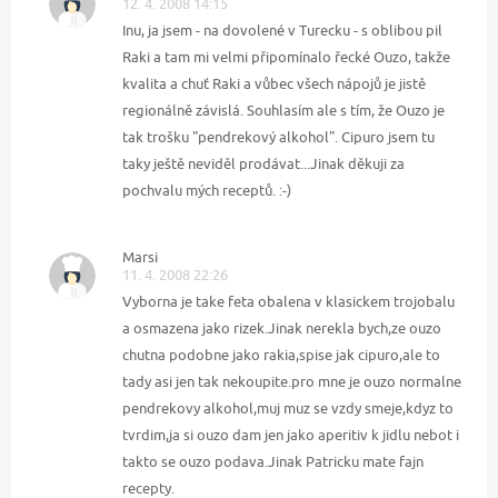
12. 4. 2008 14:15
Inu, ja jsem - na dovolené v Turecku - s oblibou pil
Raki a tam mi velmi připomínalo řecké Ouzo, takže
kvalita a chuť Raki a vůbec všech nápojů je jistě
regionálně závislá. Souhlasím ale s tím, že Ouzo je
tak trošku "pendrekový alkohol". Cipuro jsem tu
taky ještě neviděl prodávat...Jinak děkuji za
pochvalu mých receptů. :-)
Marsi
11. 4. 2008 22:26
Vyborna je take feta obalena v klasickem trojobalu
a osmazena jako rizek.Jinak nerekla bych,ze ouzo
chutna podobne jako rakia,spise jak cipuro,ale to
tady asi jen tak nekoupite.pro mne je ouzo normalne
pendrekovy alkohol,muj muz se vzdy smeje,kdyz to
tvrdim,ja si ouzo dam jen jako aperitiv k jidlu nebot i
takto se ouzo podava.Jinak Patricku mate fajn
recepty.