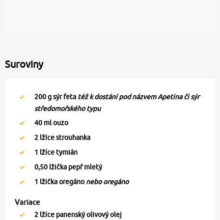
Suroviny
200
g sýr feta
též k dostání pod názvem Apetina či sýr
středomořského typu
40
ml ouzo
2
lžíce strouhanka
1
lžíce tymián
0,50
lžička pepř mletý
1
lžička oregáno
nebo oregáno
Variace
2
lžíce panenský olivový olej