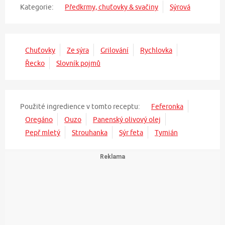
Kategorie:
Předkrmy, chuťovky & svačiny
Sýrová
Chuťovky
Ze sýra
Grilování
Rychlovka
Řecko
Slovník pojmů
Použité ingredience v tomto receptu:
Feferonka
Oregáno
Ouzo
Panenský olivový olej
Pepř mletý
Strouhanka
Sýr feta
Tymián