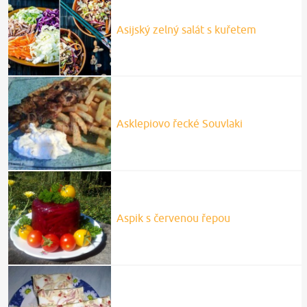
Asijský zelný salát s kuřetem
Asklepiovo řecké Souvlaki
Aspik s červenou řepou