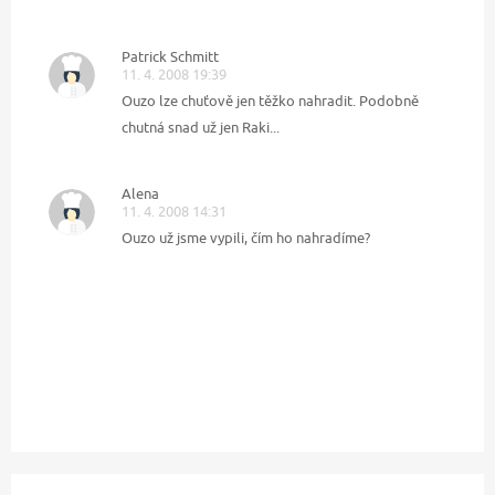
Patrick Schmitt
11. 4. 2008 19:39
Ouzo lze chuťově jen těžko nahradit. Podobně
chutná snad už jen Raki...
Alena
11. 4. 2008 14:31
Ouzo už jsme vypili, čím ho nahradíme?