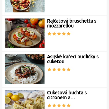
Rajčatová bruschetta s
mozzarellou
Asijské kuřecí nudličky s
cuketou
Cuketová buchta s
citronem a…