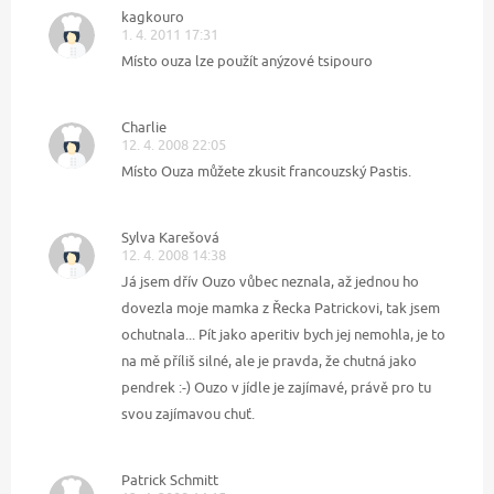
kagkouro
1. 4. 2011 17:31
Místo ouza lze použít anýzové tsipouro
Charlie
12. 4. 2008 22:05
Místo Ouza můžete zkusit francouzský Pastis.
Sylva Karešová
12. 4. 2008 14:38
Já jsem dřív Ouzo vůbec neznala, až jednou ho
dovezla moje mamka z Řecka Patrickovi, tak jsem
ochutnala... Pít jako aperitiv bych jej nemohla, je to
na mě příliš silné, ale je pravda, že chutná jako
pendrek :-) Ouzo v jídle je zajímavé, právě pro tu
svou zajímavou chuť.
Patrick Schmitt