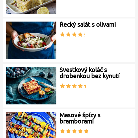
Řecký salát s olivami
Švestkový koláč s
drobenkou bez kynutí
Masové špízy s
bramborami