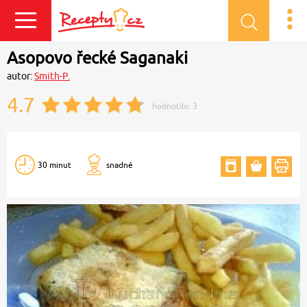
Přihlásit se
Asopovo řecké Saganaki
autor:
Smith-P.
4.7
hodnotilo:
3
30 minut
snadné