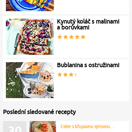
Kynutý koláč s malinami
a borůvkami
Bublanina s ostružinami
Poslední sledované recepty
Celer s křupavou sýrovou…
30