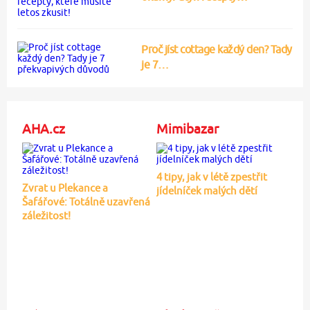
Proč jíst cottage každý den? Tady
je 7…
AHA.cz
Mimibazar
4 tipy, jak v létě zpestřit
Zvrat u Plekance a
jídelníček malých dětí
Šafářové: Totálně uzavřená
záležitost!