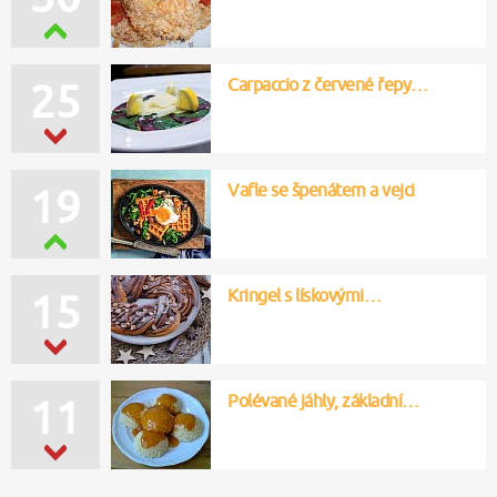
Carpaccio z červené řepy…
25
Vafle se špenátem a vejci
19
Kringel s lískovými…
15
Polévané jáhly, základní…
11