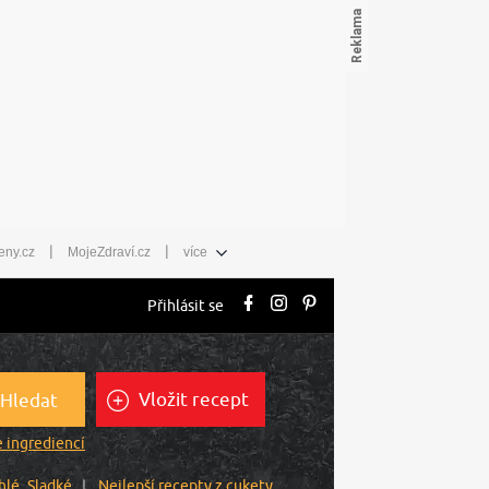
|
|
eny.cz
MojeZdraví.cz
více
Přihlásit se
Vložit recept
Hledat
 ingrediencí
hlé
Sladké
Nejlepší recepty z cukety