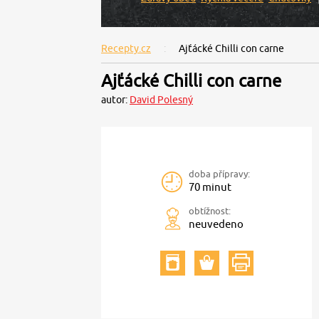
Recepty.cz
Ajťácké Chilli con carne
Ajťácké Chilli con carne
autor:
David Polesný
doba přípravy:
70 minut
obtížnost:
neuvedeno