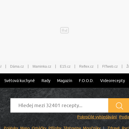
|
|
|
|
|
|
!
Dáma.cz
Maminka.cz
E15.cz
Reflex.cz
FITweb.cz
Ž
Světová kuchyně
Rady
Magazín
F.O.O.D.
Videorecepty
Pokročilé vyhledávání
Podle
Polévky
Maso
Omáčky
Přílohy
Těstoviny
Moučníky
Zdravé
Ryc