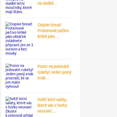
na sladké…
Oopsie bread:
Proteinové pečivo
lehké jako…
Pozor na jedovaté
cukety! Jeden jasný
znak…
Svěží letní saláty,
které vás v horku
neunaví:…