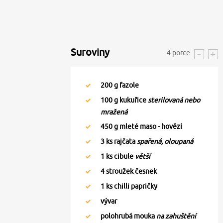
Suroviny
4
porce
200
g fazole
100
g kukuřice
sterilovaná nebo
mražená
450
g mleté maso - hovězí
3
ks rajčata
spařená, oloupaná
1
ks cibule
větší
4
stroužek česnek
1
ks chilli papričky
vývar
polohrubá mouka
na zahuštění