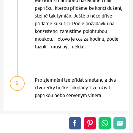
Mezitím si nadrobno nasekáme chilli
papričku, kterou přidáme ke konci dušení,
stejně tak tymián. Ještě o něco dříve
přidáme kukuřici. Podle požadavku na
konzistenci zahustíme polohrubou
moukou. Hotovo je cca za hodinu, podle
fazolí – musí být měkké.
Pro zjemnění lze přidat smetanu a dva
2
čtverečky hořké čokolády. Lze oživit
paprikou nebo červeným vínem.