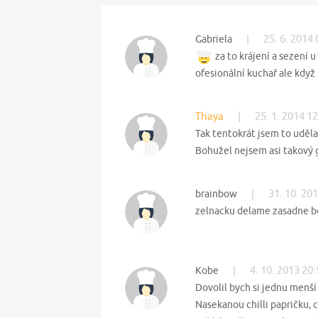
|
25. 6. 2014 
Gabriela
za to krájení a sezení u 
ofesionální kuchař ale když 
Thaya
|
25. 1. 2014 1
Tak tentokrát jsem to uděla
Bohužel nejsem asi takový g
|
31. 10. 20
brainbow
zelnacku delame zasadne be
|
4. 10. 2013 20
Kobe
Dovolil bych si jednu menší 
Nasekanou chilli papričku, c