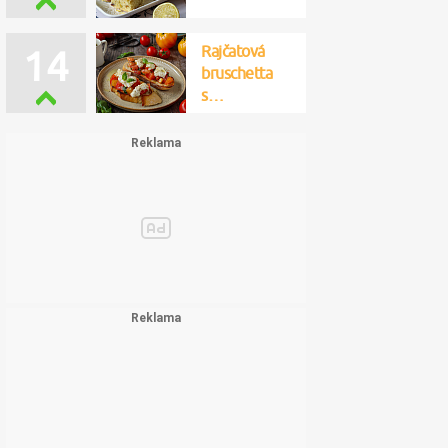
Rajčatová
14
bruschetta
s…