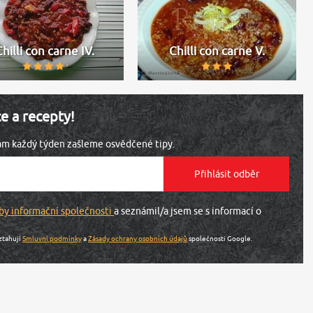
Chilli con carne IV.
Chilli con carne V.
ce a recepty!
vám každý týden zašleme osvědčené tipy.
by informační společnosti
a seznámil/a jsem se s informací o
ztahují
Smluvní podmínky
a
Zásady ochrany osobních údajů
společnosti Google.