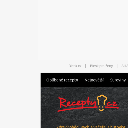
|
|
Blesk.cz
Blesk pro ženy
AHA
Oblíbené recepty
Nejnovější
Suroviny
Zdravý oběd
Rychlá večeře
Chuťovky