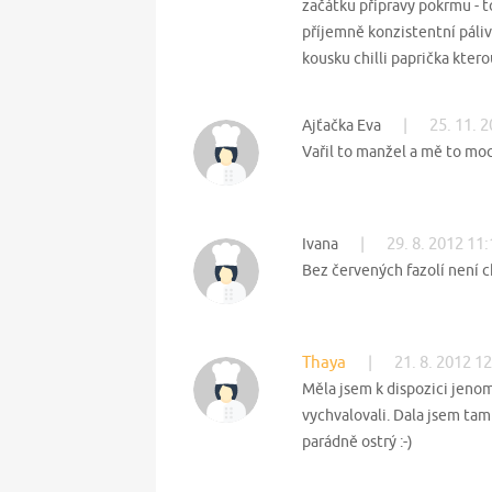
začátku přípravy pokrmu - to
příjemně konzistentní páliv
kousku chilli paprička ktero
|
25. 11. 
Ajťačka Eva
Vařil to manžel a mě to moc
|
29. 8. 2012 11
Ivana
Bez červených fazolí není ch
Thaya
|
21. 8. 2012 1
Měla jsem k dispozici jenom 
vychvalovali. Dala jsem tam 
parádně ostrý :-)