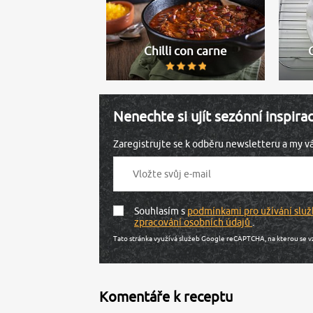
Chilli con carne
Nenechte si ujít sezónní inspira
Zaregistrujte se k odběru newsletteru a my 
Souhlasím s
podmínkami pro užívání služ
zpracování osobních údajů
.
Tato stránka využívá služeb Google reCAPTCHA, na kterou se v
Komentáře k receptu