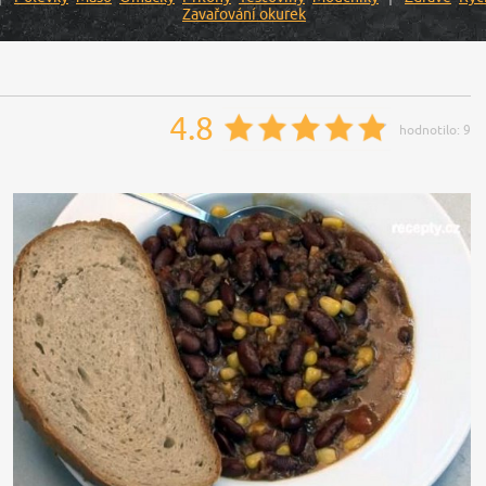
Zavařování okurek
4.8
hodnotilo:
9