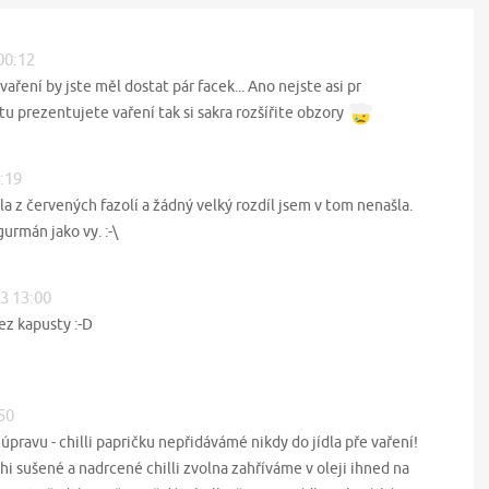
00:12
vaření by jste měl dostat pár facek... Ano nejste asi pr
tu prezentujete vaření tak si sakra rozšířite obzory
2:19
la z červených fazolí a žádný velký rozdíl jsem v tom nenašla.
urmán jako vy. :-\
13 13:00
z kapusty :-D
:50
úpravu - chilli papričku nepřidávámé nikdy do jídla pře vaření!
hi sušené a nadrcené chilli zvolna zahříváme v oleji ihned na