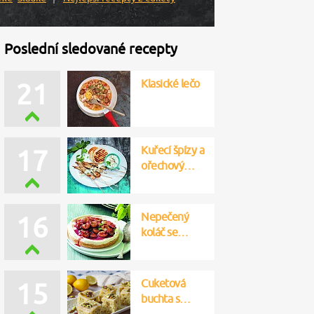
Poslední sledované recepty
Klasické lečo
21
Kuřecí špízy a
17
ořechový…
Nepečený
16
koláč se…
Cuketová
15
buchta s…