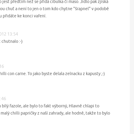
 jest předtím než se přidá cibulka či maso. Jídlo pak zjíská
ou chuť a není to jen o tom kdo chytne "šrapnel" v podobě
u přidáte ke konci vaření.
2012 13:54
 chutnalo :-)
:16
illi con carne. To jako byste delala zelnacku z kapusty ;-)
2:46
bílý fazole, ale bylo to fakt výborný, Hlavně chlapi to
malý chilli papričky z naší zahrady, ale hodně, takže to bylo