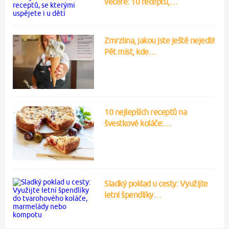
večeře: 10 receptů,…
Zmrzlina, jakou jste ještě nejedli!
Pět míst, kde…
10 nejlepších receptů na
švestkové koláče:…
Sladký poklad u cesty: Využijte
letní špendlíky…