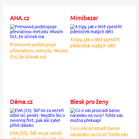
AHA.cz
Mimibazar
4 tipy, jak v létě zpestřit
Preissová podstupuje
jídelníček malých dětí
převratnou metodu: Musím
říct, že účinek má
Dáma.cz
Blesk pro ženy
Co o vás prozradí barva
EVA (35): Šéf mi za večeři
náramku na ruce? Tohle vás