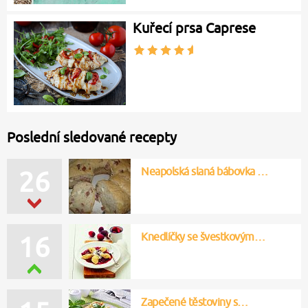
Kuřecí prsa Caprese
Poslední sledované recepty
Neapolská slaná bábovka …
26
Knedlíčky se švestkovým…
16
Zapečené těstoviny s…