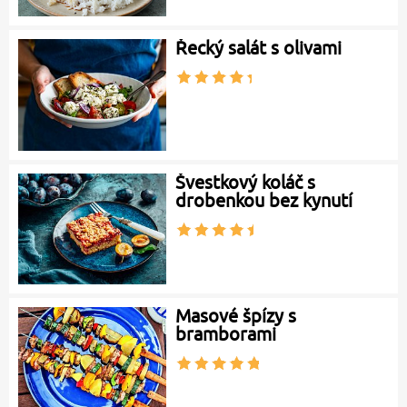
Řecký salát s olivami
Švestkový koláč s
drobenkou bez kynutí
Masové špízy s
bramborami