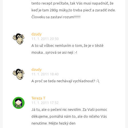
tento recept prečítate, tak Vás musí napadnúť, že
keď je tam 280g múky,to treba piecť a zaradiť inde.
Človeku sa zastaví rozum!!!!!!
dzudy
11. 1. 2011 20:50
A to už vůbec nemluvím o tom, že je v těstě
mouka...syrová se asi nejí :-!
dzudy
11. 1. 2011 18:40
A proč se teda nechávají vychladnout? :-\
Tereza T
11. 1. 2011 17:52
Já tu, ale o pečení nic nevidím. Za Vaši pomoc
děkujeme, pomáhá nám to, ale do ničeho Vás
nenutíme. Mějte hezký den