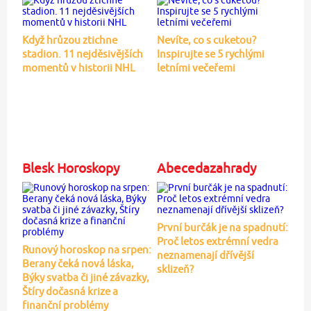
Když hrůzou ztichne
Nevíte, co s cuketou?
stadion. 11 nejděsivějších
Inspirujte se 5 rychlými
momentů v historii NHL
letními večeřemi
Blesk Horoskopy
Abecedazahrady
První burčák je na spadnutí:
Proč letos extrémní vedra
Runový horoskop na srpen:
neznamenají dřívější
Berany čeká nová láska,
sklizeň?
Býky svatba či jiné závazky,
Štíry dočasná krize a
finanční problémy