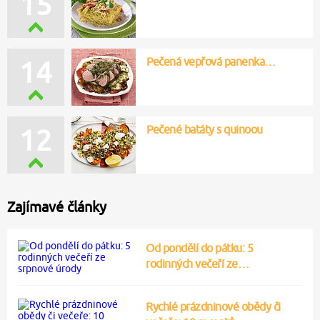
15
Pečená vepřová panenka…
14
Pečené batáty s quinoou
12
Zajímavé články
Od pondělí do pátku: 5
rodinných večeří ze…
Rychlé prázdninové obědy či