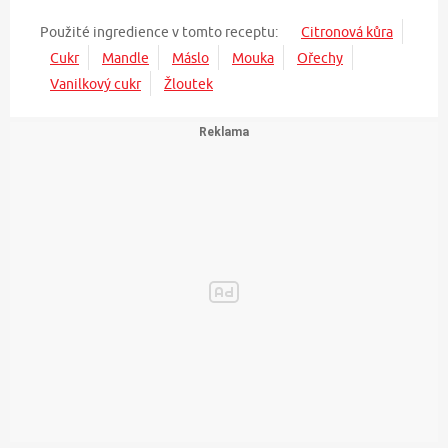
Použité ingredience v tomto receptu:
Citronová kůra
Cukr
Mandle
Máslo
Mouka
Ořechy
Vanilkový cukr
Žloutek