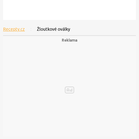
Recepty.cz
Žloutkové oválky