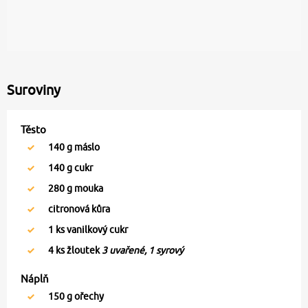
Suroviny
Těsto
140
g máslo
140
g cukr
280
g mouka
citronová kůra
1
ks vanilkový cukr
4
ks žloutek
3 uvařené, 1 syrový
Náplň
150
g ořechy