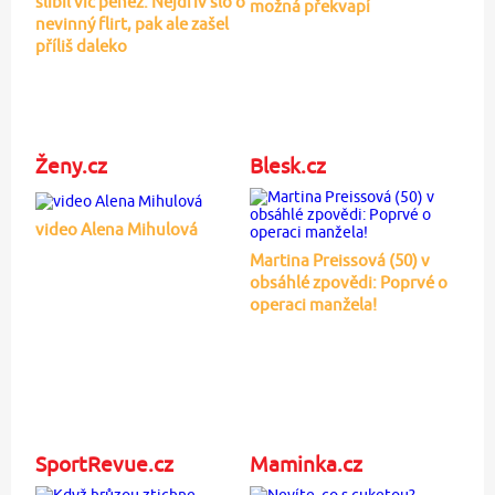
slíbil víc peněz: Nejdřív šlo o
možná překvapí
nevinný flirt, pak ale zašel
příliš daleko
Ženy.cz
Blesk.cz
video Alena Mihulová
Martina Preissová (50) v
obsáhlé zpovědi: Poprvé o
operaci manžela!
SportRevue.cz
Maminka.cz