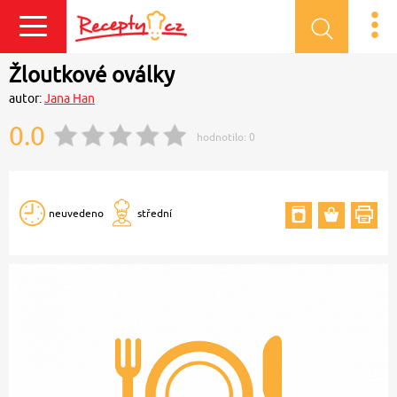
Přihlásit se
Žloutkové oválky
autor:
Jana Han
0.0
hodnotilo:
0
neuvedeno
střední