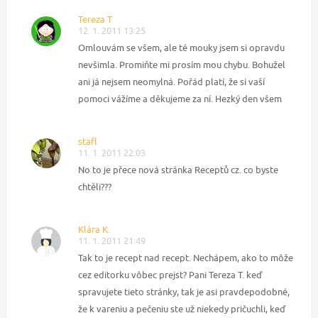
Tereza T
12. 1. 2011 13:25
Omlouvám se všem, ale té mouky jsem si opravdu
nevšimla. Promiňte mi prosím mou chybu. Bohužel
ani já nejsem neomylná. Pořád platí, že si vaší
pomoci vážíme a děkujeme za ní. Hezký den všem
stafl
11. 1. 2011 22:03
No to je přece nová stránka Receptů cz. co byste
chtěli???
Klára K.
11. 1. 2011 21:49
Tak to je recept nad recept. Nechápem, ako to môže
cez editorku vôbec prejst? Pani Tereza T. keď
spravujete tieto stránky, tak je asi pravdepodobné,
že k vareniu a pečeniu ste už niekedy pričuchli, keď