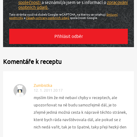
společnosti
a seznámil/a jsem se s informací o
zpracování
osobních údajů
.
Tato stránka využívá služeb Google reCAPTCHA, na kterou se vztahují
Smluvní
podmínky
a
Zásady ochrany osobních údajů
společnosti Google.
Komentáře k receptu
Zumbistka
12. 1. 2011 20:17
myslím tím že mě nebaví chyby v receptech, ale
upozorňovat na ně budu samozřejmě dál, je to
zřejmě jediná možná cesta k nápravě těchto stránek,
které bych ráda navštěvovala dál, ale pokud se z
nich nedá vařit, tak je to špatné, taky přeji hezký den