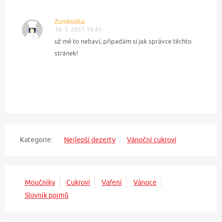
Zumbistka
10. 1. 2011 16:41
už mě to nebaví, připadám si jak správce těchto
stránek!
Kategorie:
Nejlepší dezerty
Vánoční cukroví
Moučníky
Cukroví
Vaření
Vánoce
Slovník pojmů