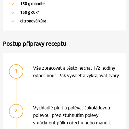
150
g mandle
150
g cukr
citronová kůra
Postup přípravy receptu
Vše zpracovat a těsto nechat 1/2 hodiny
1
odpočinout. Pak vyválet a vykrajovat tvary.
Vychladlé plnit a polévat čokoládovou
2
polevou, před ztuhnutím polevy
vmáčknout půlku ořechu nebo mandli.