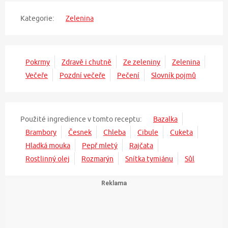
Kategorie:
Zelenina
Pokrmy
Zdravě i chutně
Ze zeleniny
Zelenina
Večeře
Pozdní večeře
Pečení
Slovník pojmů
Použité ingredience v tomto receptu:
Bazalka
Brambory
Česnek
Chleba
Cibule
Cuketa
Hladká mouka
Pepř mletý
Rajčata
Rostlinný olej
Rozmarýn
Snítka tymiánu
Sůl