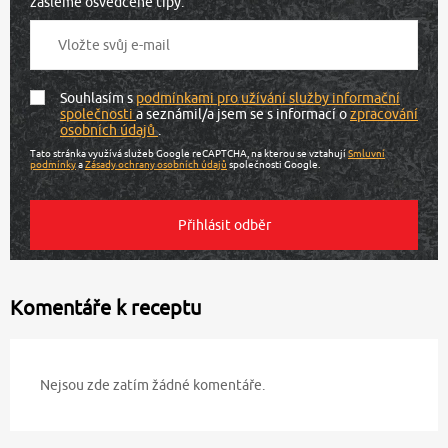
zašleme osvědčené tipy.
Souhlasím s
podmínkami pro užívání služby informační
společnosti
a seznámil/a jsem se s informací o
zpracování
osobních údajů
.
Tato stránka využívá služeb Google reCAPTCHA, na kterou se vztahují
Smluvní
podmínky
a
Zásady ochrany osobních údajů
společnosti Google.
Komentáře k receptu
Nejsou zde zatím žádné komentáře.