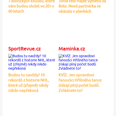
7 ikonických kousků, které
Tohle tělo Hájek vyměnil za
vám budou slušet ve 20 i v
Belo: Nová partnerka se
60 letech
ukázala v plavkách
SportRevue.cz
Maminka.cz
Budou tu navždy? 10
KVÍZ: Jen opravdoví
rekordů z historie NHL,
fanoušci Hříšného tance
které už (zřejmě) nikdy
získají plný počet bodů.
nikdo nepřekoná
Zvládnete to?