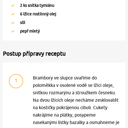
2
ks snítka tymiánu
6
lžíce rostlinný olej
sůl
pepř mletý
Postup přípravy receptu
Brambory ve slupce uvaříme do
1
poloměkka v osolené vodě se lžící oleje,
snítkou rozmarýnu a stroužkem česneku.
Na dvou lžících oleje necháme zesklovatět
na kostičky pokrájenou cibuli. Cukety
nakrájíme na plátky, posypeme
nasekanými lístky bazalky a osmahneme je