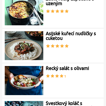
uzeným
Asijské kuřecí nudličky s
cuketou
Řecký salát s olivami
Švestkový koláč s