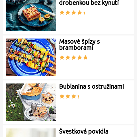
drobenkou bez kynutí
Masové špízy s
bramborami
Bublanina s ostružinami
Švestková povidla