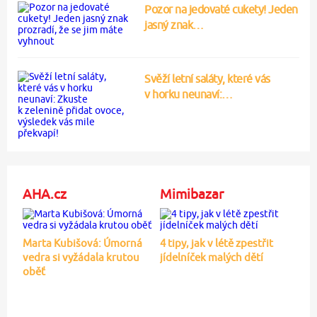
Pozor na jedovaté cukety! Jeden
jasný znak…
Svěží letní saláty, které vás
v horku neunaví:…
AHA.cz
Mimibazar
Marta Kubišová: Úmorná
4 tipy, jak v létě zpestřit
vedra si vyžádala krutou
jídelníček malých dětí
oběť