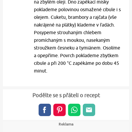
na zbylém oleji. Dno zapékací misky
poklademe polovinou osmažené cibule i s
olejem. Cuketu, brambory a rajčata (vše
nakrájené na plátky) klademe v řadách.
Posypeme strouhaným chlebem
promíchaným s moukou, nasekaným
stroužkem česneku a tymiánem. Osolíme
a opepříme. Povrch poklademe zbytkem
cibule a při 200 °C zapékáme po dobu 45
minut.
Podělte se s přáteli o recept