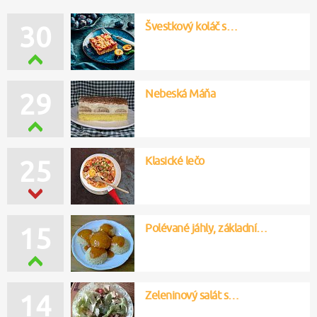
Švestkový koláč s…
30
Nebeská Máňa
29
Klasické lečo
25
Polévané jáhly, základní…
15
Zeleninový salát s…
14