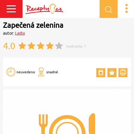
Přihlásit se
Zapečená zelenina
autor:
Ladia
4.0
hodnotilo:
1
neuvedeno
snadné