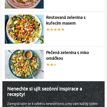
Restovaná zelenina s
kuřecím masem
Pečená zelenina s miso
omáčkou
Nenechte si ujít sezónní inspirace a
recepty!
Zaregistrujte se k odběru newsletteru a my vám každý týden