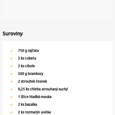
Suroviny
750
g rajčata
2
ks cuketa
2
ks cibule
500
g brambory
2
stroužek česnek
0,25
ks chleba
strouhaný suchý
1
lžíce hladká mouka
2
ks bazalka
2
ks rozmarýn
snítka