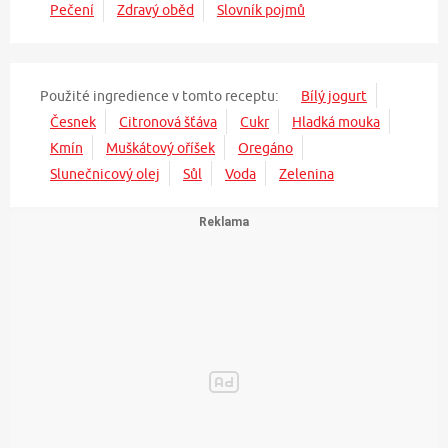
Pečení
Zdravý oběd
Slovník pojmů
Použité ingredience v tomto receptu:
Bílý jogurt
Česnek
Citronová šťáva
Cukr
Hladká mouka
Kmín
Muškátový oříšek
Oregáno
Slunečnicový olej
Sůl
Voda
Zelenina