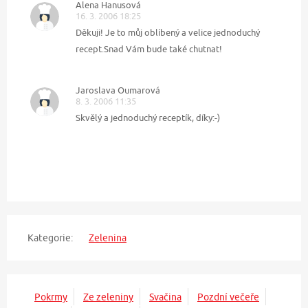
Alena Hanusová
16. 3. 2006 18:25
Děkuji! Je to můj oblíbený a velice jednoduchý
recept.Snad Vám bude také chutnat!
Jaroslava Oumarová
8. 3. 2006 11:35
Skvělý a jednoduchý receptík, díky:-)
Kategorie:
Zelenina
Pokrmy
Ze zeleniny
Svačina
Pozdní večeře