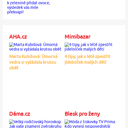
AHA.cz
Mimibazar
Marta Kubišová: Úmorná
4 tipy, jak v létě zpestřit
vedra si vyžádala krutou
jídelníček malých dětí
oběť
Dáma.cz
Blesk pro ženy