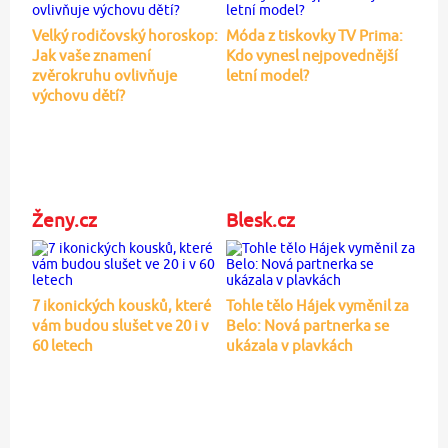
Velký rodičovský horoskop:
Móda z tiskovky TV Prima:
Jak vaše znamení
Kdo vynesl nejpovednější
zvěrokruhu ovlivňuje
letní model?
výchovu dětí?
Ženy.cz
Blesk.cz
7 ikonických kousků, které
Tohle tělo Hájek vyměnil za
vám budou slušet ve 20 i v
Belo: Nová partnerka se
60 letech
ukázala v plavkách