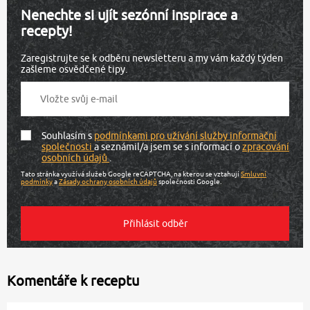
Nenechte si ujít sezónní inspirace a
recepty!
Zaregistrujte se k odběru newsletteru a my vám každý týden
zašleme osvědčené tipy.
Souhlasím s
podmínkami pro užívání služby informační
společnosti
a seznámil/a jsem se s informací o
zpracování
osobních údajů
.
Tato stránka využívá služeb Google reCAPTCHA, na kterou se vztahují
Smluvní
podmínky
a
Zásady ochrany osobních údajů
společnosti Google.
Komentáře k receptu