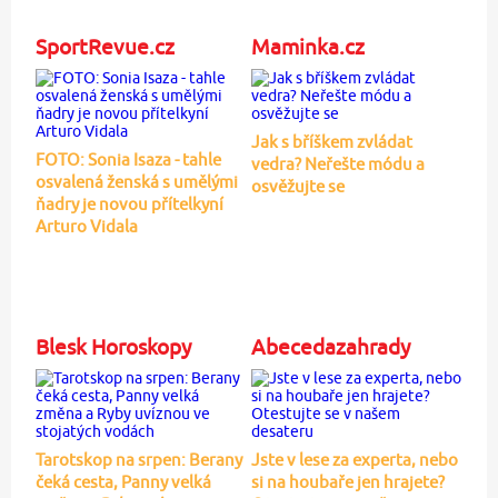
SportRevue.cz
Maminka.cz
Jak s bříškem zvládat
FOTO: Sonia Isaza - tahle
vedra? Neřešte módu a
osvalená ženská s umělými
osvěžujte se
ňadry je novou přítelkyní
Arturo Vidala
Blesk Horoskopy
Abecedazahrady
Tarotskop na srpen: Berany
Jste v lese za experta, nebo
čeká cesta, Panny velká
si na houbaře jen hrajete?