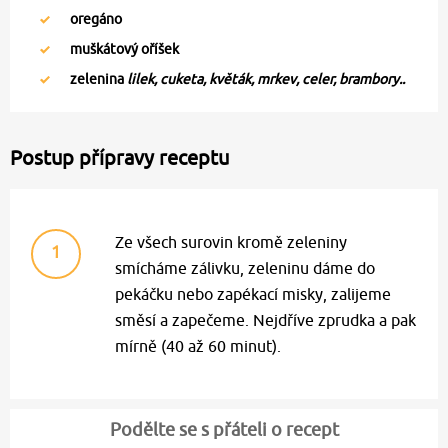
oregáno
muškátový oříšek
zelenina
lilek, cuketa, květák, mrkev, celer, brambory..
Postup přípravy receptu
Ze všech surovin kromě zeleniny
1
smícháme zálivku, zeleninu dáme do
pekáčku nebo zapékací misky, zalijeme
směsí a zapečeme. Nejdříve zprudka a pak
mírně (40 až 60 minut).
Podělte se s přáteli o recept