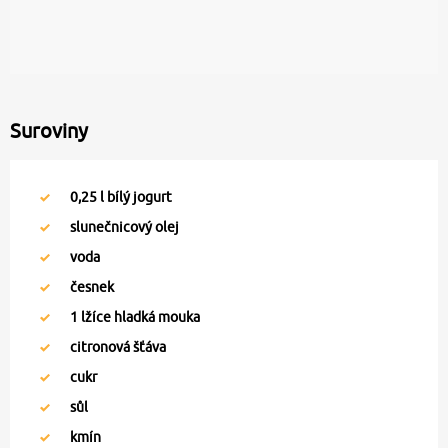
Suroviny
0,25
l bílý jogurt
slunečnicový olej
voda
česnek
1
lžíce hladká mouka
citronová šťáva
cukr
sůl
kmín