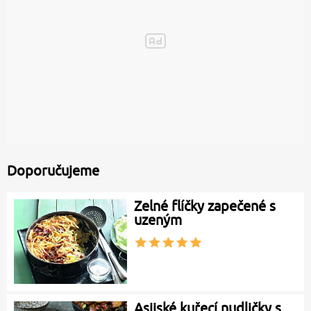
Doporučujeme
Zelné flíčky zapečené s
uzeným
Asijské kuřecí nudličky s