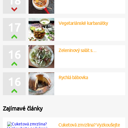
18
Vegetariánské karbanátky
17
Zeleninový salát s…
16
Rychlá bábovka
16
Zajímavé články
Cuketová zmrzlina? Vyzkoušejte