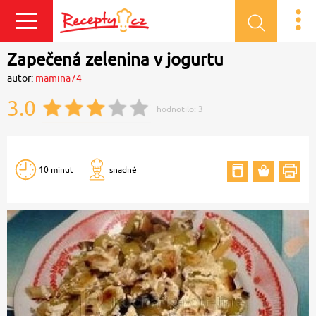
Přihlásit se
Zapečená zelenina v jogurtu
autor:
mamina74
3.0
hodnotilo:
3
10 minut
snadné