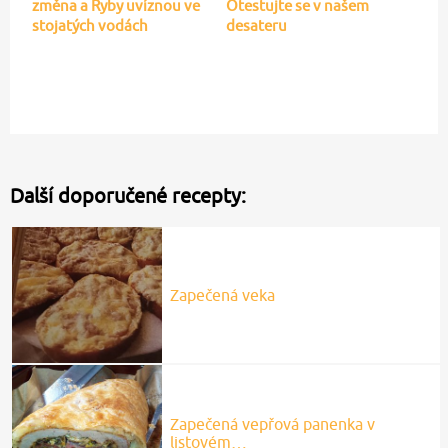
změna a Ryby uvíznou ve
Otestujte se v našem
stojatých vodách
desateru
Další doporučené recepty:
Zapečená veka
Zapečená vepřová panenka v
listovém…