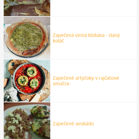
Zapečená vinná klobása - slaný
koláč
Zapečené artyčoky v rajčatové
omáčce
Zapečené avokádo