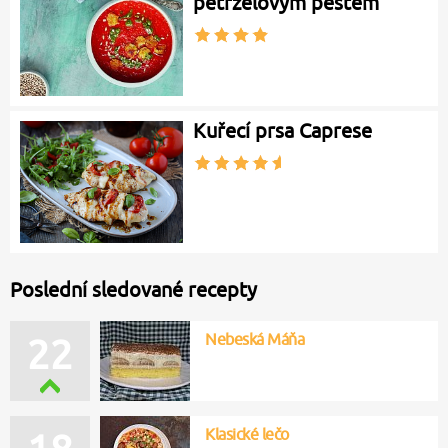
petrželovým pestem
Kuřecí prsa Caprese
Poslední sledované recepty
Nebeská Máňa
22
Klasické lečo