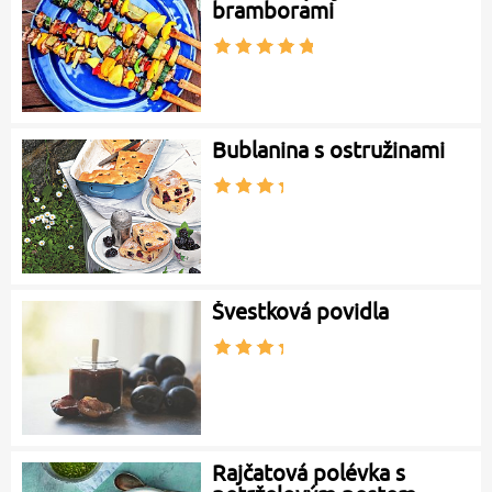
bramborami
Bublanina s ostružinami
Švestková povidla
Rajčatová polévka s