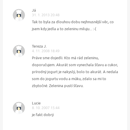
Já
31. 1. 2013 20:48
Tak to byla za dlouhou dobu nejhnusnější věc, co
jsem kdy jedla a to zeleninu miluju... :-(
Tereza J.
4. 11. 2008 18:49
Práve sme dojedli. Kto má rád zeleninu,
doporučujem. Akurát som vynechala šťavu a cukor,
prírodný jogurt je nakyslý, bolo to akurát. A nedala
som do jogurtu vodu a múku, zdalo sa mi to
zbytočné. Zelenina pustí šťavu.
Lucie
8. 10. 2007 15:44
je fakt dobrý