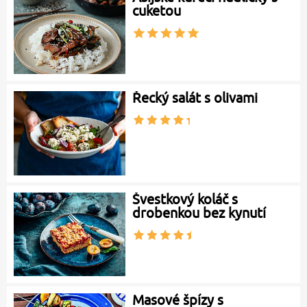
cuketou
Řecký salát s olivami
Švestkový koláč s
drobenkou bez kynutí
Masové špízy s