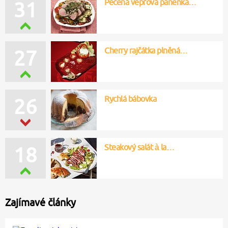
Pečená vepřová panenka…
31
Cherry rajčátka plněná…
27
Rychlá bábovka
26
Steakový salát à la…
18
Zajímavé články