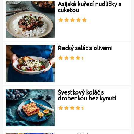
Asijské kuřecí nudličky s
cuketou
Řecký salát s olivami
Švestkový koláč s
drobenkou bez kynutí