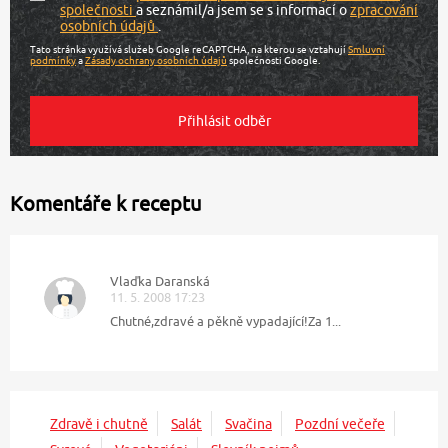
společnosti
a seznámil/a jsem se s informací o
zpracování
osobních údajů
.
Tato stránka využívá služeb Google reCAPTCHA, na kterou se vztahují
Smluvní
podmínky
a
Zásady ochrany osobních údajů
společnosti Google.
Komentáře k receptu
Vlaďka Daranská
11. 5. 2008 17:23
Chutné,zdravé a pěkně vypadající!Za 1...
Zdravě i chutně
Salát
Svačina
Pozdní večeře