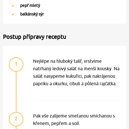
pepř mletý
balkánský sýr
Postup přípravy receptu
Nejlépe na hluboký talíř, vrstvíme
1
natrhaný ledový salát na menší kousky. Na
salát nasypeme kukuřici, pak nakrájenou
papriku a okurku, cibuli a půlená rajčátka.
Pak vše zalijeme smetanou smíchanou s
2
křenem, pepřem a solí.