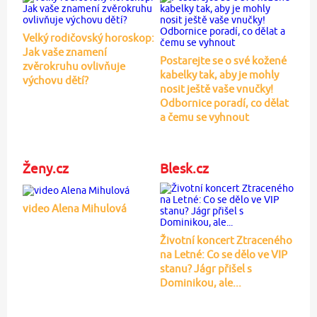
Velký rodičovský horoskop:
Jak vaše znamení
Postarejte se o své kožené
zvěrokruhu ovlivňuje
kabelky tak, aby je mohly
výchovu dětí?
nosit ještě vaše vnučky!
Odbornice poradí, co dělat
a čemu se vyhnout
Ženy.cz
Blesk.cz
video Alena Mihulová
Životní koncert Ztraceného
na Letné: Co se dělo ve VIP
stanu? Jágr přišel s
Dominikou, ale...