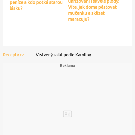
ukřižování i skvělé plody:
peníze a kdo potká starou
Víte, jak doma pěstovat
lásku?
mučenku a sklízet
maracuju?
Recepty.cz
Vrstvený salát podle Karolíny