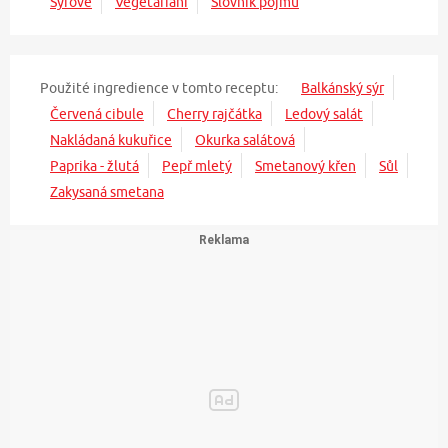
Syrové
Vegetariáni
Slovník pojmů
Použité ingredience v tomto receptu:
Balkánský sýr
Červená cibule
Cherry rajčátka
Ledový salát
Nakládaná kukuřice
Okurka salátová
Paprika - žlutá
Pepř mletý
Smetanový křen
Sůl
Zakysaná smetana