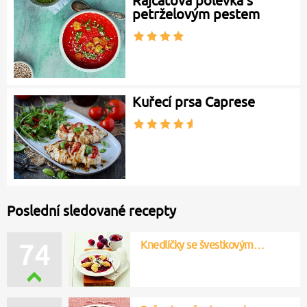
Rajčatová polévka s
petrželovým pestem
Kuřecí prsa Caprese
Poslední sledované recepty
Knedlíčky se švestkovým…
74