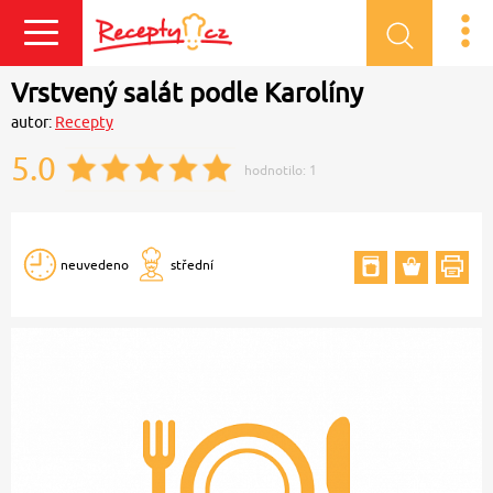
Přihlásit se
Vrstvený salát podle Karolíny
autor:
Recepty
5.0
hodnotilo:
1
neuvedeno
střední