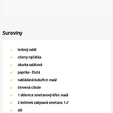
Suroviny
ledový salát
cherry rajčátka
okurka salátová
paprika - žlutá
nakládaná kukuřice
malá
červená cibule
1
sklenice smetanový křen
malá
2
kelímek zakysaná smetana
1-2
sůl