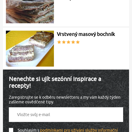
Vrstvený masový bochník
Nenechte si ujít sezónní inspirace a
recepty!
Zaregistrujte se k odběru newsletteru a my vám každý týden
zašleme osvědčené tipy.
Souhlasím s
podmínkami pro užívání služby informační