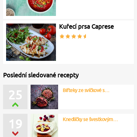
Kuřecí prsa Caprese
Poslední sledované recepty
Bifteky ze svíčkové s…
25
Knedlíčky se švestkovým…
19