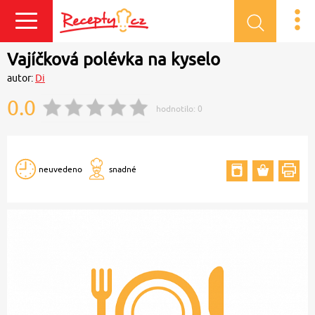
Přihlásit se
Vajíčková polévka na kyselo
autor:
Di
0.0
hodnotilo:
0
neuvedeno
snadné