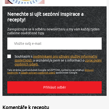
Nenechte si ujít sezónní inspirace a
recepty!
Zaregistrujte se k odběru newsletteru a my vám každý týden
zašleme osvědčené tipy.
Souhlasím s
podmínkami pro užívání služby informační
společnosti
a seznámil/a jsem se s informací o
zpracování
osobních údajů
.
Tato stránka využívá služeb Google reCAPTCHA, na kterou se vztahují
Smluvní
podmínky
a
Zásady ochrany osobních údajů
společnosti Google.
Komentáře k receptu