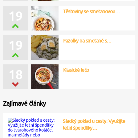
Těstoviny se smetanovou…
19
Fazolky na smetaně s…
19
Klasické lečo
18
Zajímavé články
Sladký poklad u cesty: Využijte
letní špendlíky…