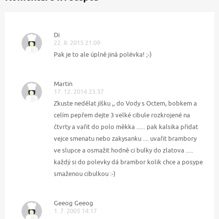
Di
22. 8. 2015 21:09
Pak je to ale úplně jiná polévka! ;-)
Martin
17. 12. 2014 23:37
Zkuste nedělat jíšku ,, do Vody s Octem, bobkem a
celím pepřem dejte 3 velké cibule rozkrojené na
čtvrty a vařit do polo měkka ...... pak kalsika přidat
vejce smenatu nebo zakysanku .... uvařit brambory
ve slupce a osmažit hodně ci bulky do zlatova .....
každý si do polevky dá brambor kolik chce a posype
smaženou cibulkou :-)
Geeog Geeog
1. 7. 2005 14:17