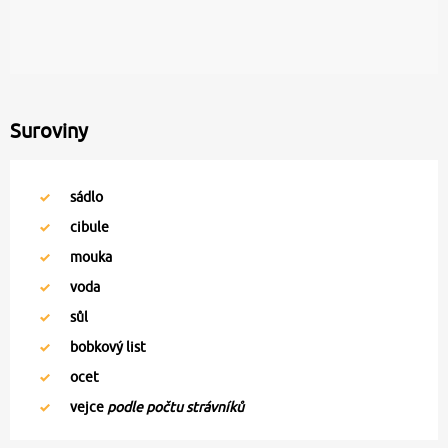
Suroviny
sádlo
cibule
mouka
voda
sůl
bobkový list
ocet
vejce
podle počtu strávníků