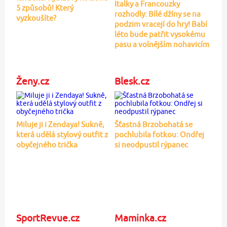
Italky a Francouzky
5 způsobů! Který
rozhodly: Bílé džíny se na
vyzkoušíte?
podzim vracejí do hry! Babí
léto bude patřit vysokému
pasu a volnějším nohavicím
Ženy.cz
Blesk.cz
Miluje ji i Zendaya! Sukně,
Šťastná Brzobohatá se
která udělá stylový outfit z
pochlubila fotkou: Ondřej
obyčejného trička
si neodpustil rýpanec
SportRevue.cz
Maminka.cz