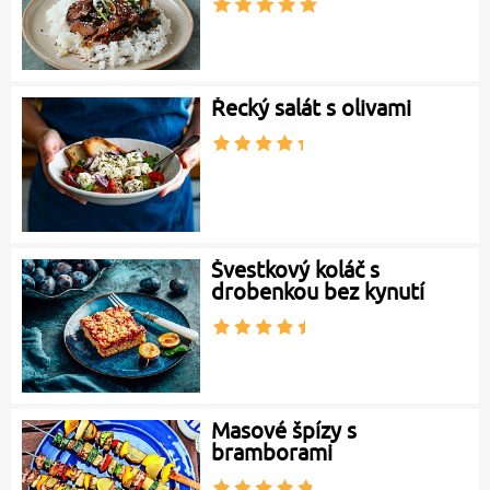
Řecký salát s olivami
Švestkový koláč s
drobenkou bez kynutí
Masové špízy s
bramborami