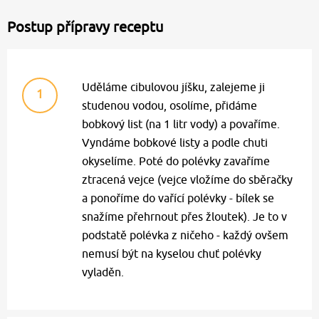
Postup přípravy receptu
Uděláme cibulovou jíšku, zalejeme ji
1
studenou vodou, osolíme, přidáme
bobkový list (na 1 litr vody) a povaříme.
Vyndáme bobkové listy a podle chuti
okyselíme. Poté do polévky zavaříme
ztracená vejce (vejce vložíme do sběračky
a ponoříme do vařící polévky - bílek se
snažíme přehrnout přes žloutek). Je to v
podstatě polévka z ničeho - každý ovšem
nemusí být na kyselou chuť polévky
vyladěn.