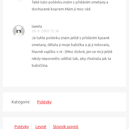
Také tuto polévku znám s přidáním smetany a
dochucené koprem.Mám jí moc rád.
laeela
26. 6. 2005 12:36
Já tuhle polévku znám ještě s přidáním kysané
smetany, dělala ji moje babička a já ji milovala,
hlavně vajíčko v ní :-)Moc dobré, jen se mi ji ještě
nikdy nepovedlo udělat tak, aby chutnala jak ta
babiččina.
Kategorie:
Polévky
Polévky
Levně
Slovník pojmů