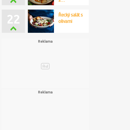
s…
Řecký salát s
22
olivami