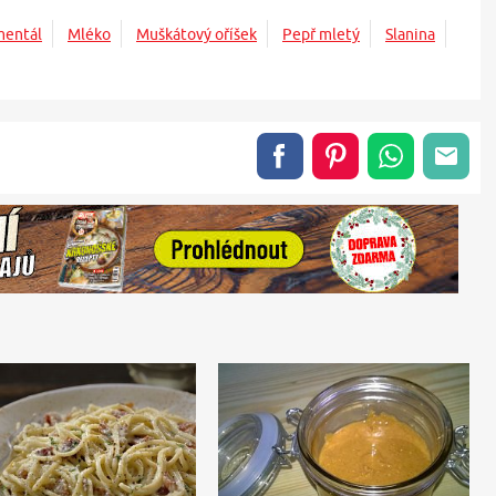
mentál
Mléko
Muškátový oříšek
Pepř mletý
Slanina