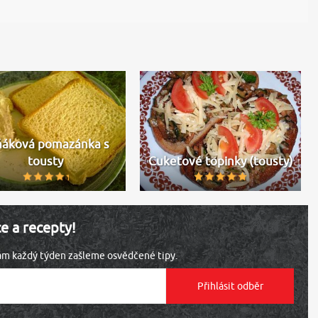
ňáková pomazánka s
tousty
Cuketové topinky (tousty)
ce a recepty!
vám každý týden zašleme osvědčené tipy.