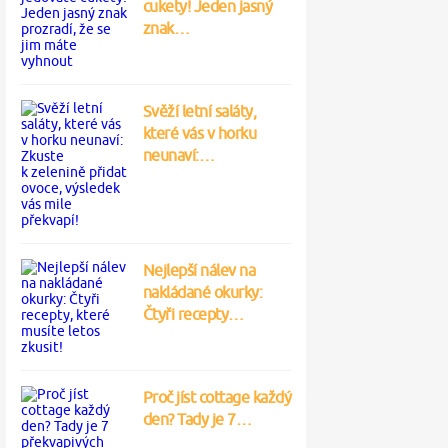
cukety! Jeden jasný
znak…
Svěží letní saláty,
které vás v horku
neunaví:…
Nejlepší nálev na
nakládané okurky:
Čtyři recepty…
Proč jíst cottage každý
den? Tady je 7…