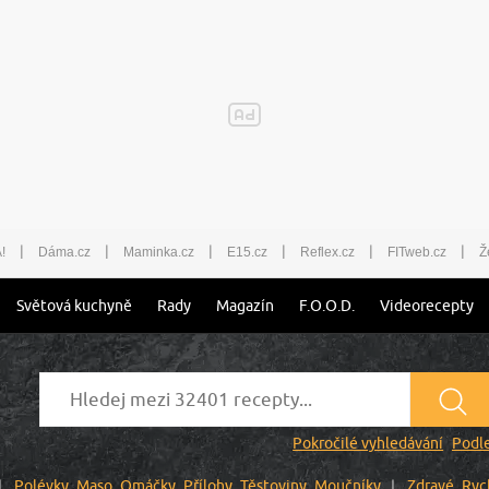
|
|
|
|
|
|
!
Dáma.cz
Maminka.cz
E15.cz
Reflex.cz
FITweb.cz
Ž
Světová kuchyně
Rady
Magazín
F.O.O.D.
Videorecepty
Pokročilé vyhledávání
Podle
Polévky
Maso
Omáčky
Přílohy
Těstoviny
Moučníky
Zdravé
Ryc