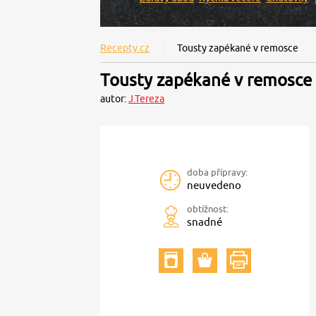
Recepty.cz
Tousty zapékané v remosce
Tousty zapékané v remosce
autor:
J.Tereza
doba přípravy:
neuvedeno
obtížnost:
snadné