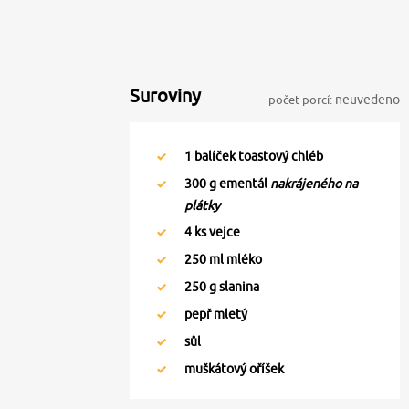
Suroviny
počet porcí:
neuvedeno
1
balíček toastový chléb
300
g ementál
nakrájeného na
plátky
4
ks vejce
250
ml mléko
250
g slanina
pepř mletý
sůl
muškátový oříšek