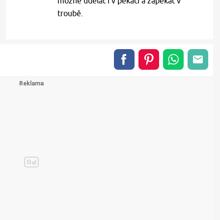
možné udělat i v pekáči a zapékat v
troubě.