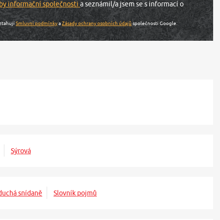
by informační společnosti
a seznámil/a jsem se s informací o
ztahují
Smluvní podmínky
a
Zásady ochrany osobních údajů
společnosti Google.
Sýrová
uchá snídaně
Slovník pojmů