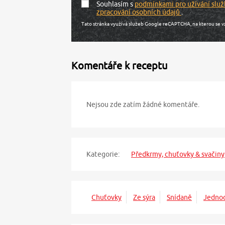
Souhlasím s
podmínkami pro užívání služ
zpracování osobních údajů
.
Tato stránka využívá služeb Google reCAPTCHA, na kterou se v
Komentáře k receptu
Nejsou zde zatím žádné komentáře.
Kategorie:
Předkrmy, chuťovky & svačiny
Chuťovky
Ze sýra
Snídaně
Jednod