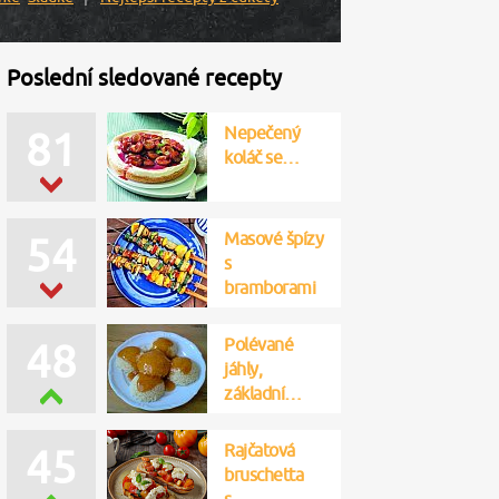
Poslední sledované recepty
Nepečený
81
koláč se…
Masové špízy
54
s
bramborami
Polévané
48
jáhly,
základní…
Rajčatová
45
bruschetta