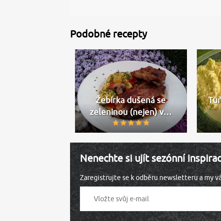
Podobné recepty
Žebírka dušená se
Tu
zeleninou (nejen) v…
Nenechte si ujít sezónní inspira
Zaregistrujte se k odběru newsletteru a my 