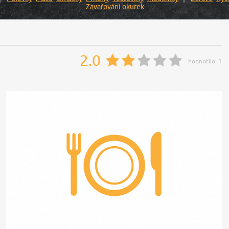
Zavařování okurek
2.0
hodnotilo:
1