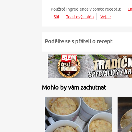
Použité ingredience v tomto receptu:
E
Sůl
Toastový chléb
Vejce
Podělte se s přáteli o recept
Mohlo by vám zachutnat