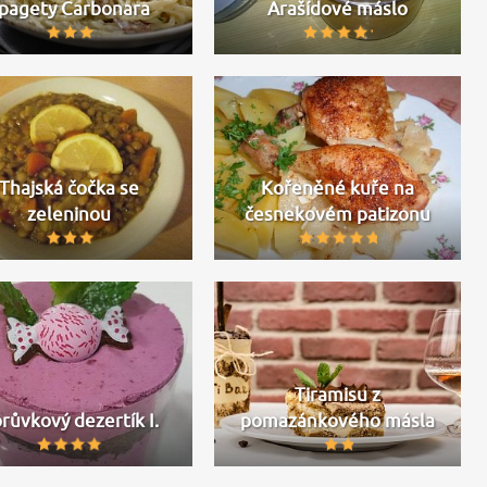
pagety Carbonara
Arašídové máslo
Thajská čočka se
Kořeněné kuře na
zeleninou
česnekovém patizonu
Tiramisu z
růvkový dezertík I.
pomazánkového másla