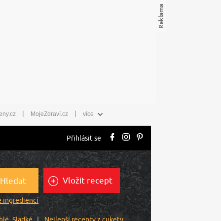
|
|
eny.cz
MojeZdraví.cz
více
Přihlásit se
Vložit recept
Hledat
 ingrediencí
hlé
Sladké
Nejlepší recepty z cukety