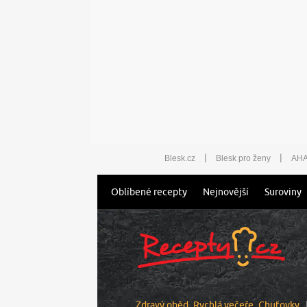
|
|
Blesk.cz
Blesk pro ženy
AHA
Oblíbené recepty
Nejnovější
Suroviny
Zdravý oběd
Rychlá večeře
Chuťovky