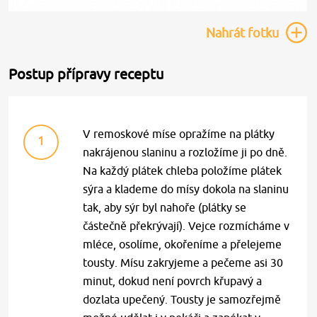
Nahrát
fotku
Postup přípravy receptu
V remoskové míse opražíme na plátky
1
nakrájenou slaninu a rozložíme ji po dně.
Na každý plátek chleba položíme plátek
sýra a klademe do mísy dokola na slaninu
tak, aby sýr byl nahoře (plátky se
částečně překrývají). Vejce rozmícháme v
mléce, osolíme, okořeníme a přelejeme
tousty. Mísu zakryjeme a pečeme asi 30
minut, dokud není povrch křupavý a
dozlata upečený. Tousty je samozřejmě