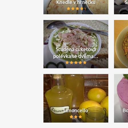
Knedle v hrnečku
Š
Studená cuketová
polévka se dvěma…
Limoncello
Bo