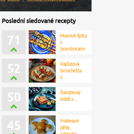
Poslední sledované recepty
Masové špízy
71
s
bramborami
Rajčatová
52
bruschetta
s…
Švestkový
50
koláč s…
Polévané
45
jáhly,