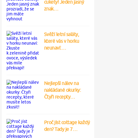
cukety! Jeden jasný
znak…
Svěží letní saláty,
které vás v horku
neunaví:…
Nejlepší nálev na
nakládané okurky:
Čtyři recepty…
Proč jíst cottage každý
den? Tady je 7…