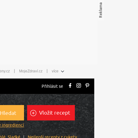
|
|
eny.cz
MojeZdraví.cz
více
Přihlásit se
Vložit recept
Hledat
 ingrediencí
hlé
Sladké
Nejlepší recepty z cukety