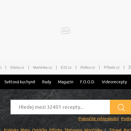
|
|
|
|
|
|
!
Dáma.cz
Maminka.cz
E15.cz
Reflex.cz
FITweb.cz
Ž
Světová kuchyně
Rady
Magazín
F.O.O.D.
Videorecepty
Pokročilé vyhledávání
Podle
Polévky
Maso
Omáčky
Přílohy
Těstoviny
Moučníky
Zdravé
Ryc