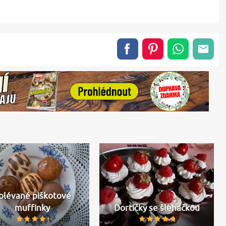
olévané piškotové
muffinky
Dortíčky se šlehačkou