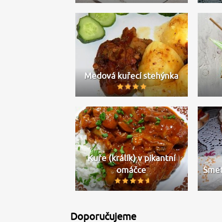
Medová kuřecí stehýnka
Kuře (králík) v pikantní
omáčce
Smet
Doporučujeme