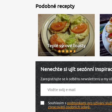
Podobné recepty
T
Teplé sýrové toasty
Nenechte si ujít sezónní inspira
Zaregistrujte se k odběru newsletteru a my 
Souhlasím s
podmínkami pro užívání služ
zpracování osobních údajů
.