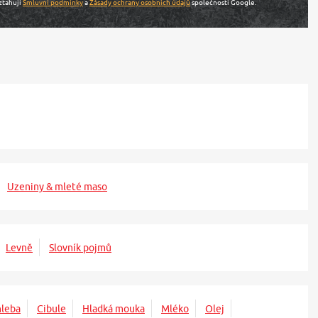
ztahují
Smluvní podmínky
a
Zásady ochrany osobních údajů
společnosti Google.
Uzeniny & mleté maso
Levně
Slovník pojmů
leba
Cibule
Hladká mouka
Mléko
Olej