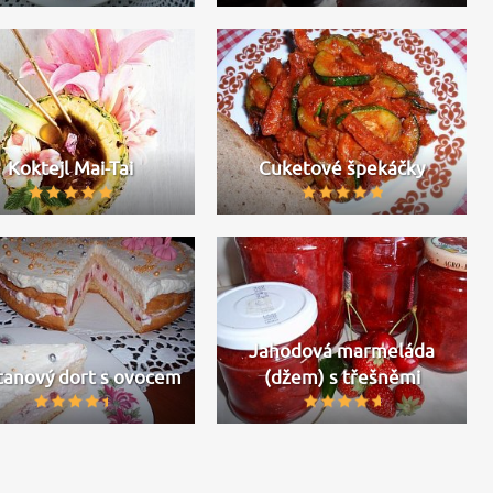
Koktejl Mai-Tai
Cuketové špekáčky
Jahodová marmeláda
anový dort s ovocem
(džem) s třešněmi