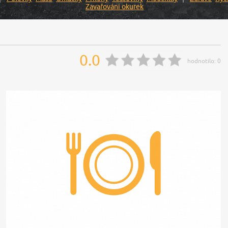
Zavařování okurek
0.0
hodnotilo:
0