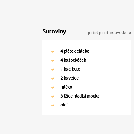
Suroviny
počet porcí:
neuvedeno
4
plátek chleba
4
ks špekáček
1
ks cibule
2
ks vejce
mléko
3
lžíce hladká mouka
olej