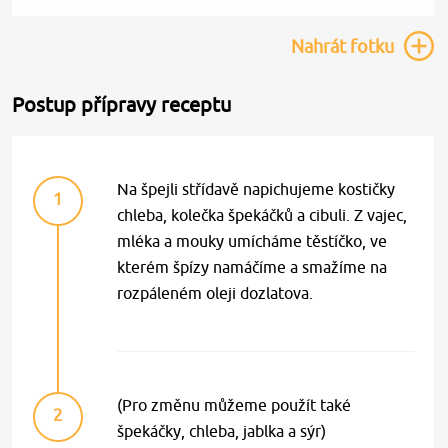
Nahrát
fotku
Postup přípravy receptu
Na špejli střídavě napichujeme kostičky
1
chleba, kolečka špekáčků a cibuli. Z vajec,
mléka a mouky umícháme těstíčko, ve
kterém špízy namáčíme a smažíme na
rozpáleném oleji dozlatova.
(Pro změnu můžeme použít také
2
špekáčky, chleba, jablka a sýr)