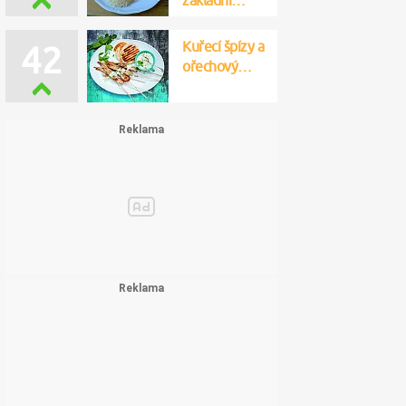
základní…
Kuřecí špízy a
42
ořechový…