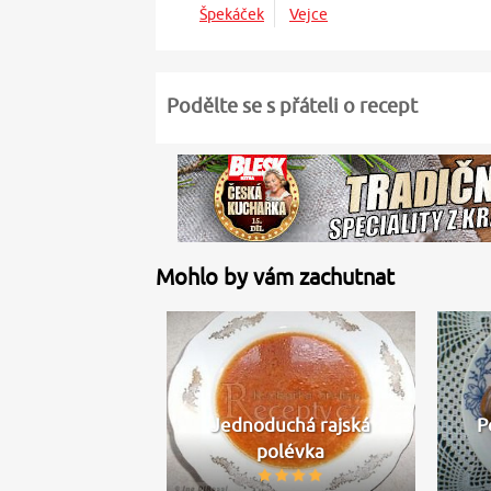
Špekáček
Vejce
Podělte se s přáteli o recept
Mohlo by vám zachutnat
Jednoduchá rajská
P
polévka