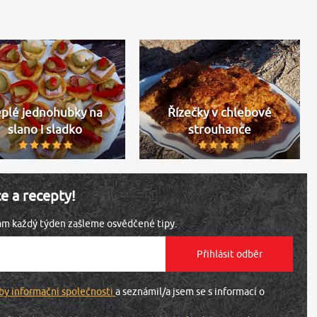
eplé jednohubky na
Řízečky v chlebové
slano i sladko
strouhance
ce a recepty!
vám každý týden zašleme osvědčené tipy.
by informační společnosti
a seznámil/a jsem se s informací o