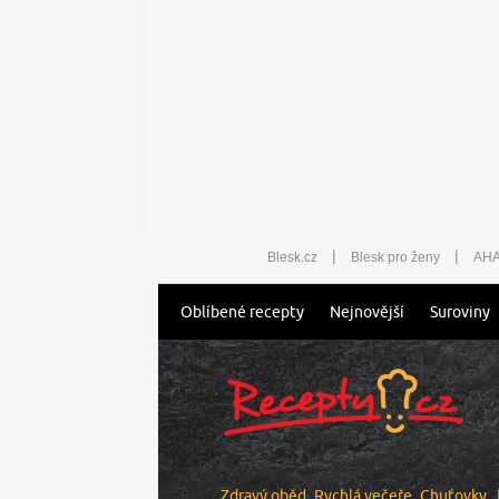
|
|
Blesk.cz
Blesk pro ženy
AHA
Oblíbené recepty
Nejnovější
Suroviny
Zdravý oběd
Rychlá večeře
Chuťovky