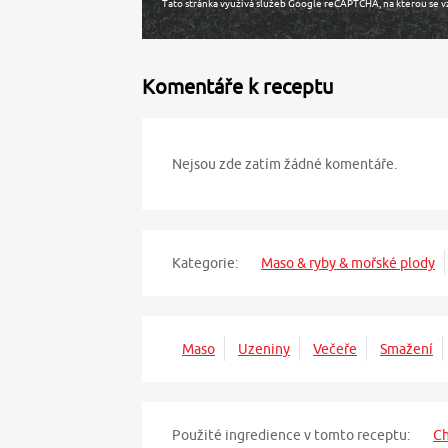
Tato stránka využívá služeb Google reCAPTCHA, na kterou se v
Komentáře k receptu
Nejsou zde zatím žádné komentáře.
Kategorie:
Maso & ryby & mořské plody
Maso
Uzeniny
Večeře
Smažení
Použité ingredience v tomto receptu:
Ch