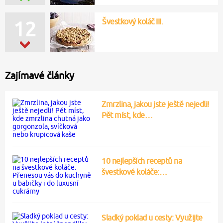
Švestkový koláč III.
12
Zajímavé články
Zmrzlina, jakou jste ještě nejedli!
Pět míst, kde…
10 nejlepších receptů na
švestkové koláče:…
Sladký poklad u cesty: Využijte