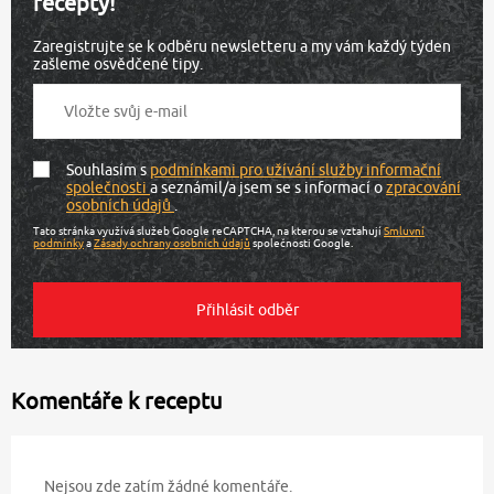
recepty!
Zaregistrujte se k odběru newsletteru a my vám každý týden
zašleme osvědčené tipy.
Souhlasím s
podmínkami pro užívání služby informační
společnosti
a seznámil/a jsem se s informací o
zpracování
osobních údajů
.
Tato stránka využívá služeb Google reCAPTCHA, na kterou se vztahují
Smluvní
podmínky
a
Zásady ochrany osobních údajů
společnosti Google.
Komentáře k receptu
Nejsou zde zatím žádné komentáře.