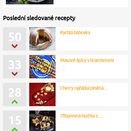
Poslední sledované recepty
Rychlá bábovka
50
Masové špízy s bramborami
33
Cherry rajčátka plněná…
28
Tříbarevná buchta z…
15