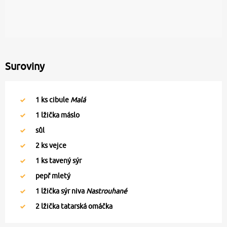
Suroviny
1
ks cibule
Malá
1
lžička máslo
sůl
2
ks vejce
1
ks tavený sýr
pepř mletý
1
lžička sýr niva
Nastrouhané
2
lžička tatarská omáčka