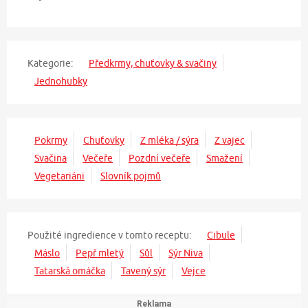
Kategorie:
Předkrmy, chuťovky & svačiny
Jednohubky
Pokrmy
Chuťovky
Z mléka / sýra
Z vajec
Svačina
Večeře
Pozdní večeře
Smažení
Vegetariáni
Slovník pojmů
Použité ingredience v tomto receptu:
Cibule
Máslo
Pepř mletý
Sůl
Sýr Niva
Tatarská omáčka
Tavený sýr
Vejce