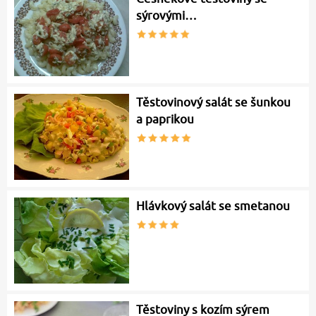
sýrovými…
Těstovinový salát se šunkou
a paprikou
Hlávkový salát se smetanou
Těstoviny s kozím sýrem