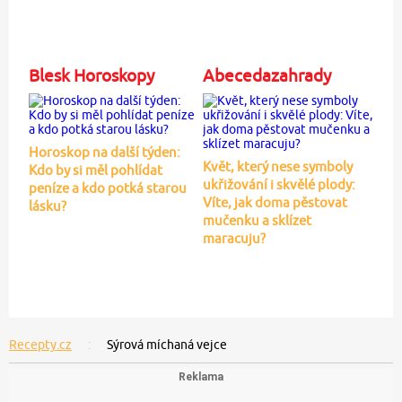
Blesk Horoskopy
Abecedazahrady
Horoskop na další týden:
Květ, který nese symboly
Kdo by si měl pohlídat
ukřižování i skvělé plody:
peníze a kdo potká starou
Víte, jak doma pěstovat
lásku?
mučenku a sklízet
maracuju?
Recepty.cz
Sýrová míchaná vejce