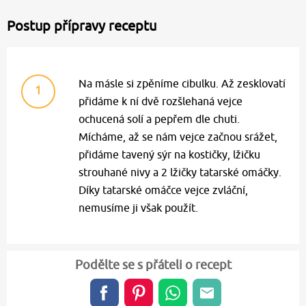
Postup přípravy receptu
Na másle si zpěníme cibulku. Až zesklovatí
1
přidáme k ní dvě rozšlehaná vejce
ochucená solí a pepřem dle chuti.
Mícháme, až se nám vejce začnou srážet,
přidáme tavený sýr na kostičky, lžičku
strouhané nivy a 2 lžičky tatarské omáčky.
Díky tatarské omáčce vejce zvláční,
nemusíme ji však použít.
Podělte se s přáteli o recept