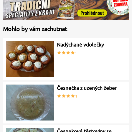
Mohlo by vám zachutnat
Nadýchané vdolečky
Česnečka z uzených žeber
Česnekové těstoviny se