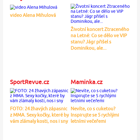
video Alena Mihulová
Životní koncert Ztraceného
na Letné: Co se dělo ve VIP
stanu? Jágr přišel s
Dominikou, ale...
SportRevue.cz
Maminka.cz
FOTO: 24 žhavých zápasnic
Nevíte, co s cuketou?
z MMA. Sexy kočky, které by
Inspirujte se 5 rychlými
vám zlámaly kosti, nos i sny
letními večeřemi