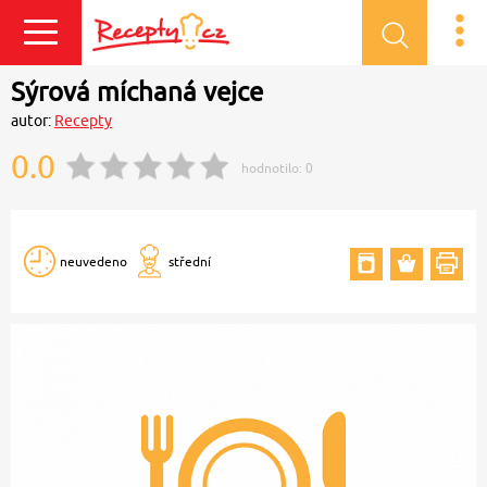
Přihlásit se
Sýrová míchaná vejce
autor:
Recepty
0.0
hodnotilo:
0
neuvedeno
střední