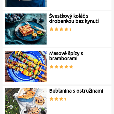
Švestkový koláč s
drobenkou bez kynutí
Masové špízy s
bramborami
Bublanina s ostružinami