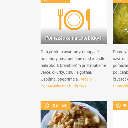
P
Pomazánka na chlebíčky I.
Den předem uvařené a oloupané
Dáme vař
brambory nastrouháme na struhadle
nastrou
nahrubo, k bramborům přistrouháme
pomazán
vejce, okurky, cibuli a gothaj.
poličank
Osolíme, opepříme a...
více o
čtverečk
Pomazánka na chlebíčky I.
Pomazánk
30 minut
90