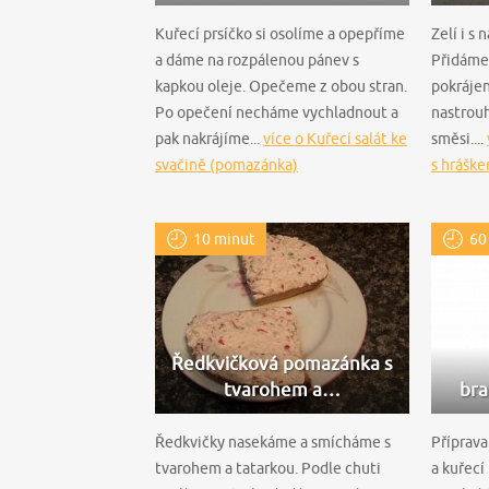
Kuřecí prsíčko si osolíme a opepříme
Zelí i s
a dáme na rozpálenou pánev s
Přidáme 
kapkou oleje. Opečeme z obou stran.
pokrájen
Po opečení necháme vychladnout a
nastrou
pak nakrájíme...
více o Kuřecí salát ke
směsi....
svačině (pomazánka)
s hrášk
10 minut
60
Ředkvičková pomazánka s
tvarohem a…
bra
Ředkvičky nasekáme a smícháme s
Příprava
tvarohem a tatarkou. Podle chuti
a kuřecí