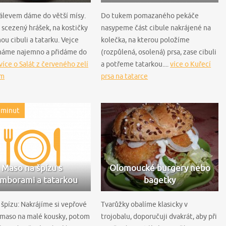
 nálevem dáme do větší mísy.
Do tukem pomazaného pekáče
scezený hrášek, na kostičky
nasypeme část cibule nakrájené na
ou cibuli a tatarku. Vejce
kolečka, na kterou položíme
háme najemno a přidáme do
(rozpůlená, osolená) prsa, zase cibuli
více o Salát z červeného zelí
a potřeme tatarkou....
více o Kuřecí
em
prsa na tatarce
 minut
Maso na špízu s
Olomoucké burgery nebo
mborami a tatarkou
bagetky
 špízu: Nakrájíme si vepřové
Tvarůžky obalíme klasicky v
 maso na malé kousky, potom
trojobalu, doporučuji dvakrát, aby při