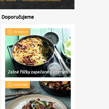
Doporučujeme
50 minut
Zelné flíčky zapečené s uzeným
30 minut