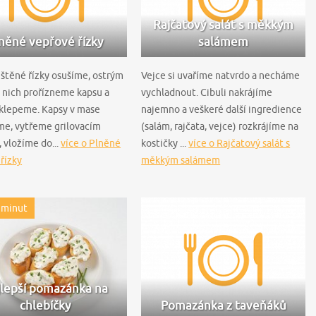
Rajčatový salát s měkkým
něné vepřové řízky
salámem
ištěné řízky osušíme, ostrým
Vejce si uvaříme natvrdo a necháme
 nich prořízneme kapsu a
vychladnout. Cibuli nakrájíme
klepeme. Kapsy v mase
najemno a veškeré další ingredience
me, vytřeme grilovacím
(salám, rajčata, vejce) rozkrájíme na
 vložíme do...
více o Plněné
kostičky ...
více o Rajčatový salát s
řízky
měkkým salámem
 minut
lepší pomazánka na
chlebíčky
Pomazánka z taveňáků