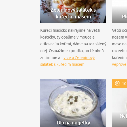
Zeleninový salátek s
kuřecím masem
Pl
Kuřecí masíčko nakrájíme na větší
Větší oč
kostičky, ty obalíme v mouce a
nožem v
grilovacím koření, dáme na rozpálený
maso na
olej. Osmažíme zprudka, po té oheň
rozevře
zmírníme a...
více o Zeleninový
kořením,
salátek s kuřecím masem
vepřové 
10
Nej
Dip na nugetky