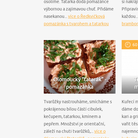
osolíme. Tatarka dodá pomazánce
si nakrá
výbornou a zajímavou chuť. Přidáme
Připraví
nasekanou...
více o Ředkvičková
každou..
pomazánka s tvarohem a tatarkou
brambor
60
Olomoucký "tatarák" -
T
pomazánka
m
Tvarůžky nastrouháme, smícháme s
Kuřecí m
pokrájenou bílou částí cibulek,
dáme do
kečupem, tatarkou, kmínem a
kari a g
pepřem. Množství je orientační,
vařit tě
záleží na chuti tvarůžků,...
více o
najemno 