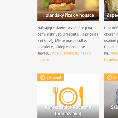
Holandský řízek v housce
Zapeč
Nakrájejte slaninu a začněte ji na
Prsa oči
pánvi nahřívat. Orestujte ji a přidejte
okoření
k ní šalvěj. Mleté maso osolte,
osobně 
opepřete, přidejte slaninu se
Cibuli n
šalvějí,...
více o Holandský řízek v
na...
více
housce
tatarko
20 minut
20
Kuřecí salát ke svačině
Sal
(pomazánka)