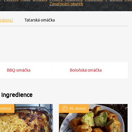
Zavařování okurek
ediencí
Tatarská omáčka
BBQ omáčka
Boloňská omáčka
 ingredience
 minut
45 minut