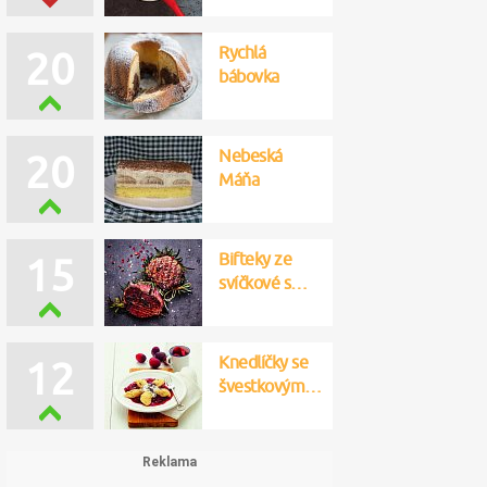
Rychlá
20
bábovka
Nebeská
20
Máňa
Bifteky ze
15
svíčkové s…
Knedlíčky se
12
švestkovým…