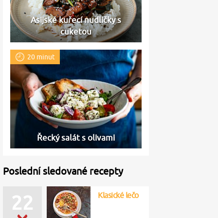
Asijské kuřecí nudličky s
cuketou
20 minut
Řecký salát s olivami
Poslední sledované recepty
Klasické lečo
22