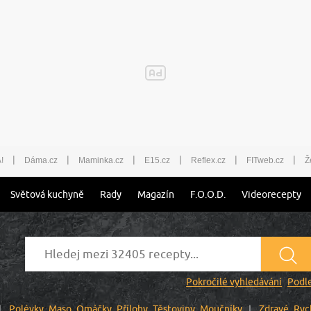
|
|
|
|
|
|
!
Dáma.cz
Maminka.cz
E15.cz
Reflex.cz
FITweb.cz
Ž
Světová kuchyně
Rady
Magazín
F.O.O.D.
Videorecepty
Pokročilé vyhledávání
Podle
Polévky
Maso
Omáčky
Přílohy
Těstoviny
Moučníky
Zdravé
Ryc