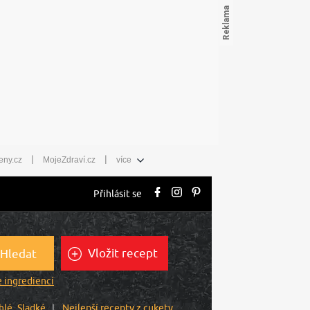
|
|
eny.cz
MojeZdraví.cz
více
Přihlásit se
Vložit recept
Hledat
 ingrediencí
hlé
Sladké
Nejlepší recepty z cukety