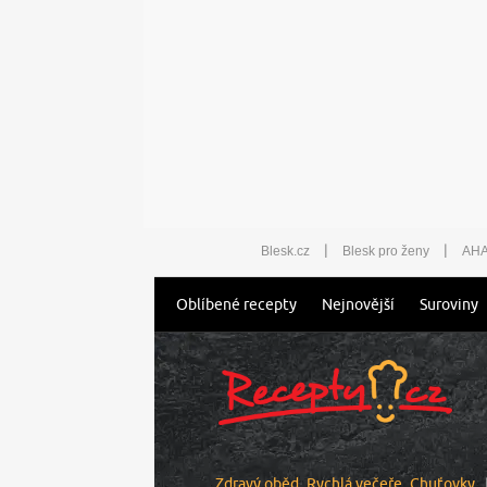
|
|
Blesk.cz
Blesk pro ženy
AHA
Oblíbené recepty
Nejnovější
Suroviny
Zdravý oběd
Rychlá večeře
Chuťovky