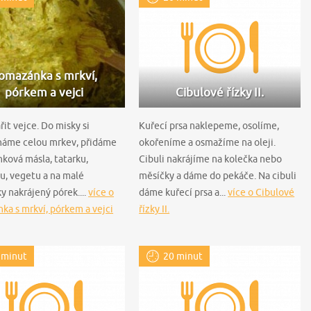
omazánka s mrkví,
pórkem a vejci
Cibulové řízky II.
it vejce. Do misky si
Kuřecí prsa naklepeme, osolíme,
háme celou mrkev, přidáme
okořeníme a osmažíme na oleji.
ková másla, tatarku,
Cibuli nakrájíme na kolečka nebo
u, vegetu a na malé
měsíčky a dáme do pekáče. Na cibuli
y nakrájený pórek....
více o
dáme kuřecí prsa a...
více o Cibulové
a s mrkví, pórkem a vejci
řízky II.
 minut
20 minut