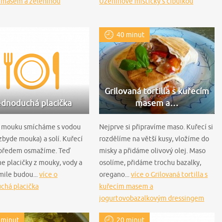
 masem a zeleninou
Uzeninové mističky s cibulkou
40 minut
Grilovaná tortilla s kuřecím
dnoduchá placička
masem a…
 mouku smícháme s vodou
Nejprve si připravíme maso. Kuřecí si
byde mouka) a solí. Kuřecí
rozdělíme na větší kusy, vložíme do
 předem osmažíme. Teď
misky a přidáme olivový olej. Maso
e placičky z mouky, vody a
osolíme, přidáme trochu bazalky,
kmile budou...
více o
oregano...
více o Grilovaná tortilla s
chá placička
kuřecím masem a
jogurtovobazalkovým dressingem
 minut
20 minut