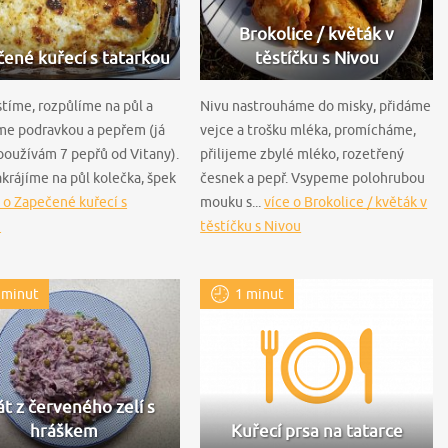
Brokolice / květák v
ené kuřecí s tatarkou
těstíčku s Nivou
stíme, rozpůlíme na půl a
Nivu nastrouháme do misky, přidáme
me podravkou a pepřem (já
vejce a trošku mléka, promícháme,
používám 7 pepřů od Vitany).
přilijeme zbylé mléko, rozetřený
akrájíme na půl kolečka, špek
česnek a pepř. Vsypeme polohrubou
 o Zapečené kuřecí s
mouku s...
více o Brokolice / květák v
u
těstíčku s Nivou
 minut
1 minut
át z červeného zelí s
hráškem
Kuřecí prsa na tatarce