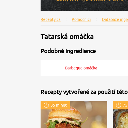
Recepty.cz
Pomocníci
Databáze ingr
Tatarská omáčka
Podobné ingredience
Barbeque omáčka
Recepty vytvořené za použití této
35 minut
75