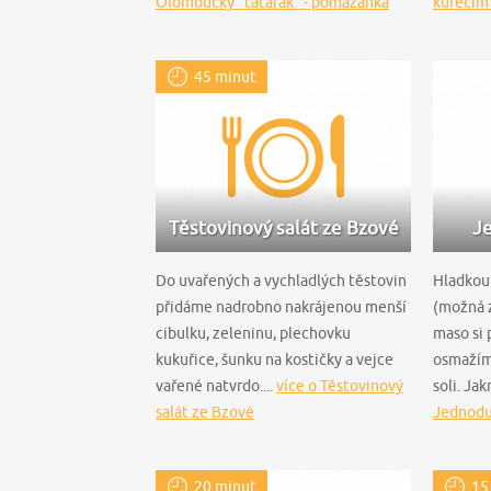
Olomoucký "tatarák" - pomazánka
kuřecím
45 minut
Těstovinový salát ze Bzové
Je
Do uvařených a vychladlých těstovin
Hladkou
přidáme nadrobno nakrájenou menší
(možná z
cibulku, zeleninu, plechovku
maso si
kukuřice, šunku na kostičky a vejce
osmažím
vařené natvrdo....
více o Těstovinový
soli. Ja
salát ze Bzové
Jednodu
20 minut
15