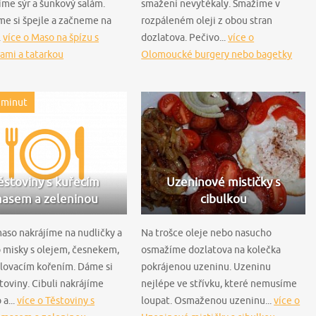
jíme sýr a šunkový salám.
smažení nevytékaly. Smažíme v
me si špejle a začneme na
rozpáleném oleji z obou stran
.
více o Maso na špízu s
dozlatova. Pečivo...
více o
ami a tatarkou
Olomoucké burgery nebo bagetky
 minut
ěstoviny s kuřecím
Uzeninové mističky s
asem a zeleninou
cibulkou
aso nakrájíme na nudličky a
Na trošce oleje nebo nasucho
 misky s olejem, česnekem,
osmažíme dozlatova na kolečka
rilovacím kořením. Dáme si
pokrájenou uzeninu. Uzeninu
stoviny. Cibuli nakrájíme
nejlépe ve střívku, které nemusíme
a...
více o Těstoviny s
loupat. Osmaženou uzeninu...
více o