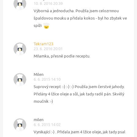
10. 8. 2016 20:39
Výborná a jednoducha. Použila jsem celozrnnou
špaldovou mouku a přidala kokos - byl ho zbytek ve
spíži
Tekram123
23. 6. 2016 20:01
Mňamka, přesně podle receptu.
Milen
6. 6. 2015 14:10
Suprový recept :-) :-) :-) Použila jsem čerstvé jahody.
Přidány 4 lžíce oleje a sůl, jak tady radil pán. Skvělý
moučník :-)
milen
6. 6. 2015 14:02
Vynikající :-) . Přidala jsem 4 lžíce oleje, jak tady psal