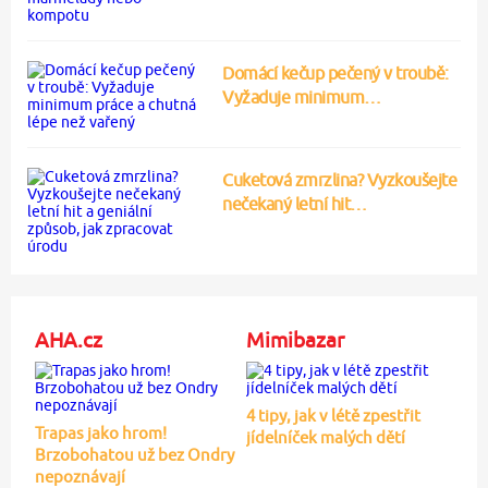
Domácí kečup pečený v troubě:
Vyžaduje minimum…
Cuketová zmrzlina? Vyzkoušejte
nečekaný letní hit…
AHA.cz
Mimibazar
4 tipy, jak v létě zpestřit
Trapas jako hrom!
jídelníček malých dětí
Brzobohatou už bez Ondry
nepoznávají