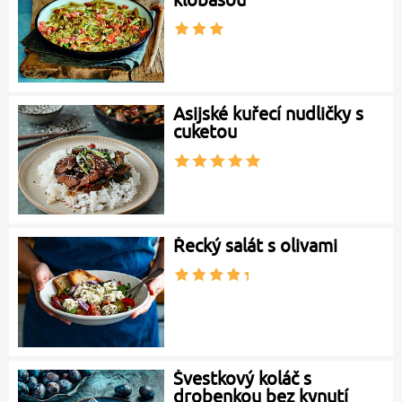
Asijské kuřecí nudličky s
cuketou
Řecký salát s olivami
Švestkový koláč s
drobenkou bez kynutí