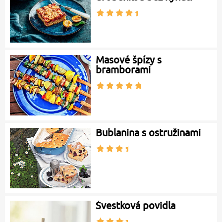
Masové špízy s
bramborami
Bublanina s ostružinami
Švestková povidla