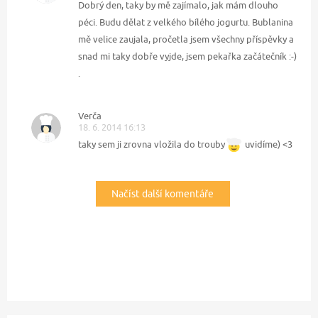
Dobrý den, taky by mě zajímalo, jak mám dlouho
péci. Budu dělat z velkého bílého jogurtu. Bublanina
mě velice zaujala, pročetla jsem všechny příspěvky a
snad mi taky dobře vyjde, jsem pekařka začátečník :-)
.
Verča
18. 6. 2014 16:13
taky sem ji zrovna vložila do trouby
uvidíme) <3
Načíst další komentáře