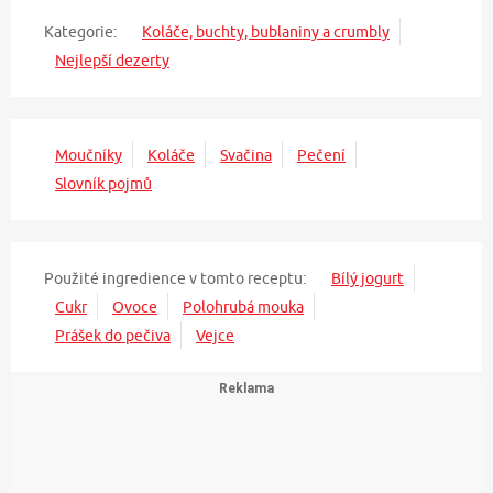
Kategorie:
Koláče, buchty, bublaniny a crumbly
Nejlepší dezerty
Moučníky
Koláče
Svačina
Pečení
Slovník pojmů
Použité ingredience v tomto receptu:
Bílý jogurt
Cukr
Ovoce
Polohrubá mouka
Prášek do pečiva
Vejce