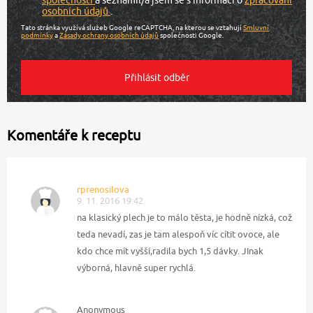
společnosti
a seznámil/a jsem se s informací o
zpracování
osobních údajů
.
Tato stránka využívá služeb Google reCAPTCHA, na kterou se vztahují
Smluvní
podmínky
a
Zásady ochrany osobních údajů
společnosti Google.
Komentáře k receptu
rprenosilova
9. 11. 2016 19:42
na klasický plech je to málo těsta, je hodně nízká, což
teda nevadí, zas je tam alespoň víc cítit ovoce, ale
kdo chce mít vyšší,radila bych 1,5 dávky. JInak
výborná, hlavně super rychlá.
Anonymous