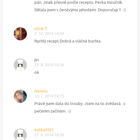
pán. Jinak přesně podle receptu. Pecka moučník.
Dělala jsem s čerstvýma jahodami. Doporučuji !! :-)
silvik T.
2. 10. 2014 18:04
Rychlý recept.Dobrá a vláčná buchta.
jiri
23. 8. 2014 16:36
ok
Naneta
13. 7. 2014 16:35
Právě jsem dala do trouby. Jsem na to zvědavá.. s
pečením začínám. :-)
Katka0501
27. 6. 2014 18:56