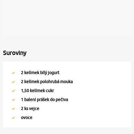
Suroviny
2
kelímek bílý jogurt
2
kelímek polohrubá mouka
1,50
kelímek cukr
1
balení prášek do pečiva
2
ks vejce
ovoce