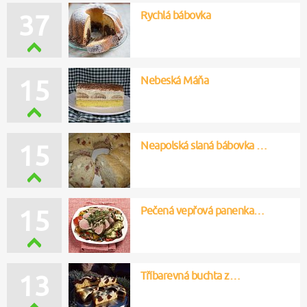
Rychlá bábovka
37
Nebeská Máňa
15
Neapolská slaná bábovka …
15
Pečená vepřová panenka…
15
Tříbarevná buchta z…
13