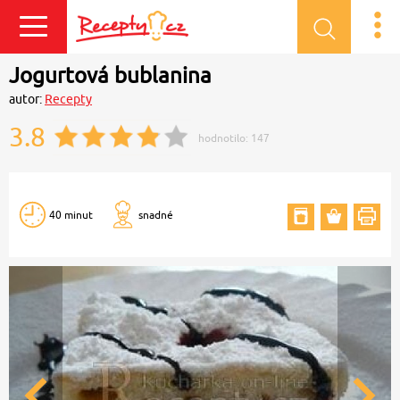
Přihlásit se
Jogurtová bublanina
autor:
Recepty
3.8
hodnotilo:
147
40 minut
snadné