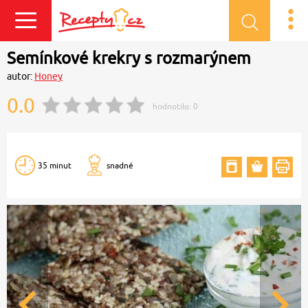
Přihlásit se
Semínkové krekry s rozmarýnem
autor:
Honey
0.0
hodnotilo:
0
35 minut
snadné