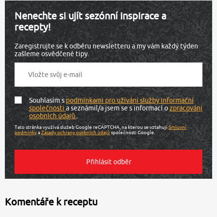
Nenechte si ujít sezónní inspirace a
recepty!
Zaregistrujte se k odběru newsletteru a my vám každý týden
zašleme osvědčené tipy.
Souhlasím s
podmínkami pro užívání služby informační
společnosti
a seznámil/a jsem se s informací o
zpracování
osobních údajů
.
Tato stránka využívá služeb Google reCAPTCHA, na kterou se vztahují
Smluvní
podmínky
a
Zásady ochrany osobních údajů
společnosti Google.
Komentáře k receptu