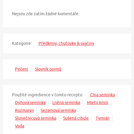
Nejsou zde zatím žádné komentáře.
Kategorie:
Předkrmy, chuťovky & svačiny
Pečení
Slovník pojmů
Použité ingredience v tomto receptu:
Chia semínka
Dýňová semínka
Lněná semínka
Mletý kmín
Rozmarýn
Sezamová semínka
Slunečnicová semínka
Sušená cibule
Tymián
Voda