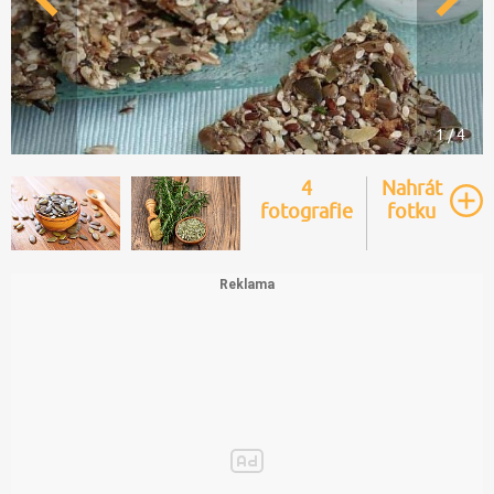
1 / 4
4
Nahrát
fotografie
fotku