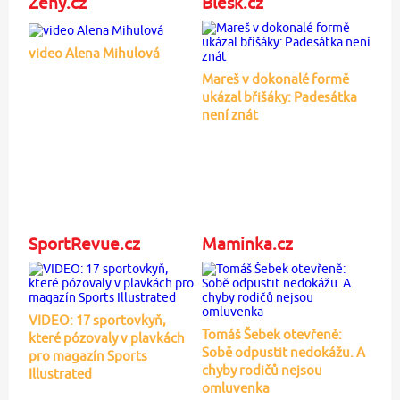
Ženy.cz
Blesk.cz
video Alena Mihulová
Mareš v dokonalé formě
ukázal břišáky: Padesátka
není znát
SportRevue.cz
Maminka.cz
VIDEO: 17 sportovkyň,
Tomáš Šebek otevřeně:
které pózovaly v plavkách
Sobě odpustit nedokážu. A
pro magazín Sports
chyby rodičů nejsou
Illustrated
omluvenka