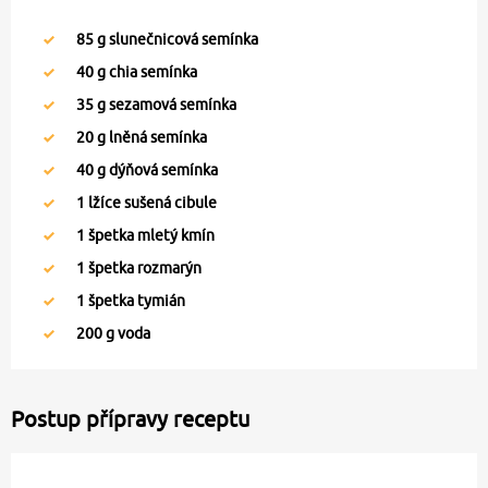
85
g slunečnicová semínka
40
g chia semínka
35
g sezamová semínka
20
g lněná semínka
40
g dýňová semínka
1
lžíce sušená cibule
1
špetka mletý kmín
1
špetka rozmarýn
1
špetka tymián
200
g voda
Postup přípravy receptu