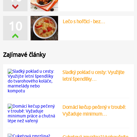
Lečo s hořčicí - bez…
10
Zajímavé články
Sladký poklad u cesty: Využijte
letní špendlíky…
Domácí kečup pečený v troubě:
Vyžaduje minimum…
Cuketová zmrzlina? Vyzkoušejte