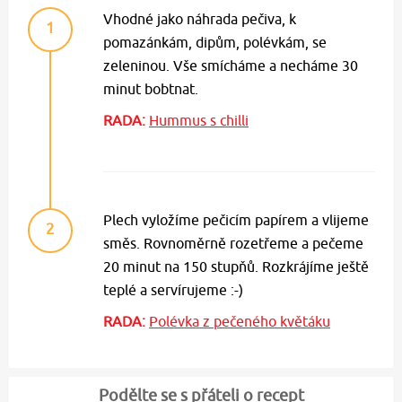
Vhodné jako náhrada pečiva, k
1
pomazánkám, dipům, polévkám, se
zeleninou. Vše smícháme a necháme 30
minut bobtnat.
RADA:
Hummus s chilli
Plech vyložíme pečicím papírem a vlijeme
2
směs. Rovnoměrně rozetřeme a pečeme
20 minut na 150 stupňů. Rozkrájíme ještě
teplé a servírujeme :-)
RADA:
Polévka z pečeného květáku
Podělte se s přáteli o recept