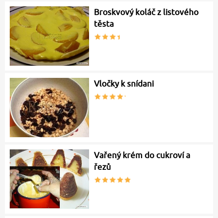
Broskvový koláč z listového
těsta
Vločky k snídani
Vařený krém do cukroví a
řezů