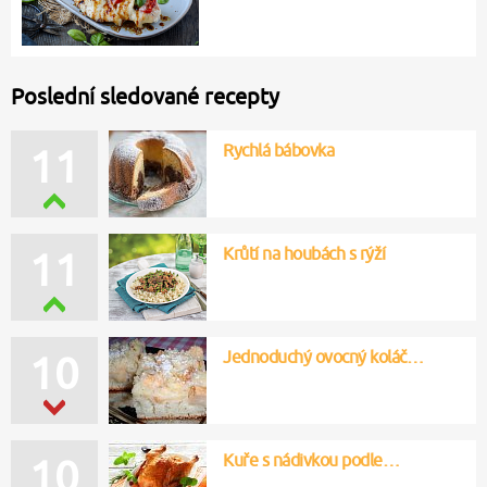
Poslední sledované recepty
Rychlá bábovka
11
Krůtí na houbách s rýží
11
Jednoduchý ovocný koláč…
10
Kuře s nádivkou podle…
10