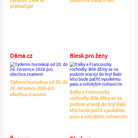
narazilo: Zase se
jídelníček malých dětí
přetvařuje!
Dáma.cz
Blesk pro ženy
Týdenní horoskop od 20. do
26. července 2026 pro
Italky a Francouzky
všechna znamení
rozhodly: Bílé džíny se na
podzim vracejí do hry! Babí
léto bude patřit vysokému
pasu a volnějším nohavicím