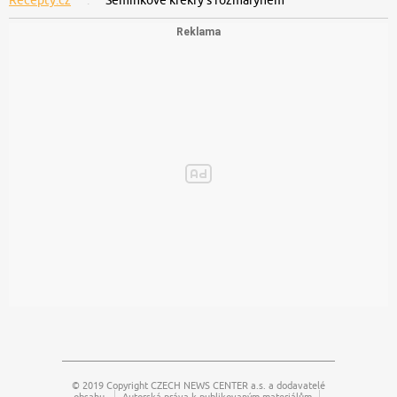
Recepty.cz
Semínkové krekry s rozmarýnem
© 2019 Copyright
CZECH NEWS CENTER a.s.
a dodavatelé
obsahu.
Autorská práva k publikovaným materiálům