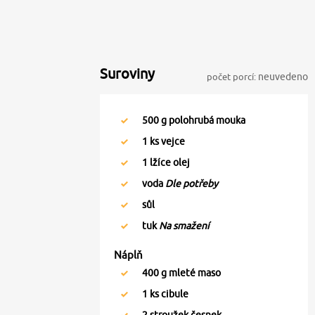
Suroviny
počet porcí:
neuvedeno
500
g polohrubá mouka
1
ks vejce
1
lžíce olej
voda
Dle potřeby
sůl
tuk
Na smažení
Náplň
400
g mleté maso
1
ks cibule