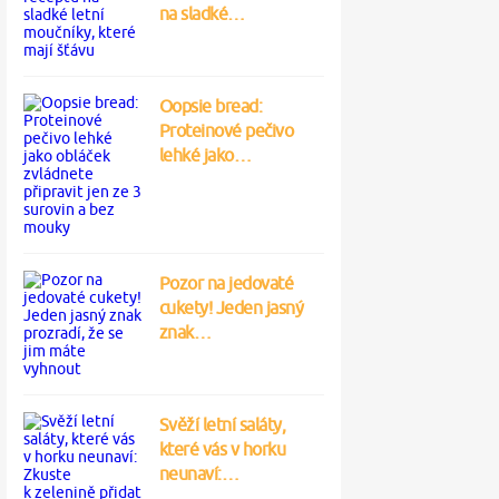
na sladké…
Oopsie bread:
Proteinové pečivo
lehké jako…
Pozor na jedovaté
cukety! Jeden jasný
znak…
Svěží letní saláty,
které vás v horku
neunaví:…