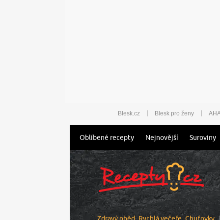
|
|
Blesk.cz
Blesk pro ženy
AHA
Oblíbené recepty
Nejnovější
Suroviny
Zdravý oběd
Rychlá večeře
Chuťovky