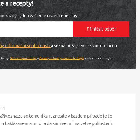
ce a recepty!
vám každý týden zašleme osvědčené tipy.
by informační společnosti
a seznámil/a jsem se s informací o
ztahují
Smluvní podmínky
a
Zásady ochrany osobních údajů
společnosti Google.
:51
a?Mozna,ze se tomu rika ruzne,ale v kazdem pripade je to
 baklazanem a mnoha dalsimi vecmi na velke pohosteni.