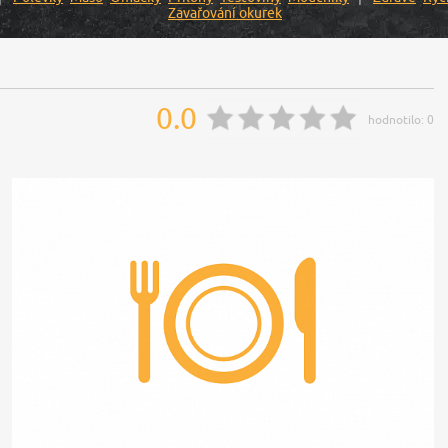
Zavařování okurek
0.0
hodnotilo:
0