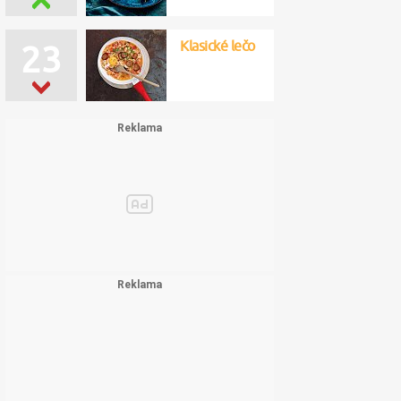
Klasické lečo
23