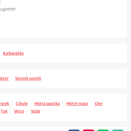
2
i!!!!!!!!
Karbanátky
žení
Slovník pojmů
esnek
Cibule
Mletá paprika
Mleté maso
Olej
Tuk
Vejce
Voda