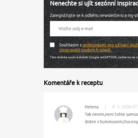
Nenechte si ujít sezónní inspira
Zaregistrujte se k odběru newsletteru a my 
Souhlasím s
podmínkami pro užívání služ
zpracování osobních údajů
.
Tato stránka využívá služeb Google reCAPTCHA, na kterou se v
Komentáře k receptu
|
9. 3. 2006 07
Helena
Tak nevim,neni tohle samos
dobre s hummusem,tlucenym