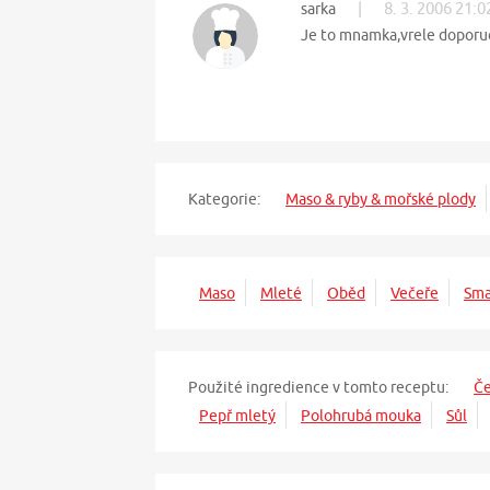
|
8. 3. 2006 21:0
sarka
Je to mnamka,vrele doporucuj
Kategorie:
Maso & ryby & mořské plody
Maso
Mleté
Oběd
Večeře
Sma
Použité ingredience v tomto receptu:
Č
Pepř mletý
Polohrubá mouka
Sůl