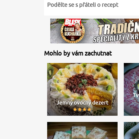
Podělte se s přáteli o recept
Mohlo by vám zachutnat
Tv
Jemný ovocný dezert