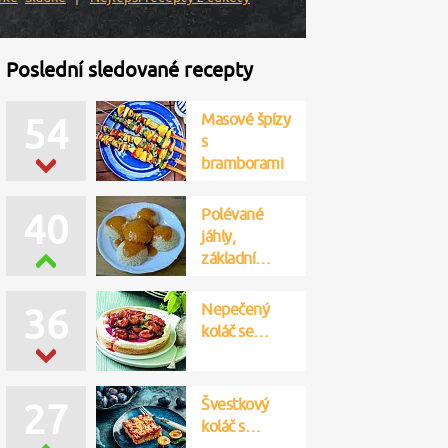
Poslední sledované recepty
Masové špízy
54
s
bramborami
Polévané
40
jáhly,
základní…
Nepečený
36
koláč se…
Švestkový
27
koláč s…