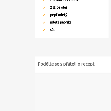
2
stroužek česnek
2
lžíce olej
pepř mletý
mletá paprika
sůl
Podělte se s přáteli o recept