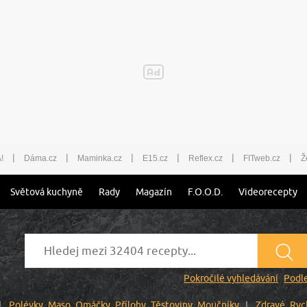
|
|
|
|
|
|
!
Dáma.cz
Maminka.cz
E15.cz
Reflex.cz
FITweb.cz
Ž
Světová kuchyně
Rady
Magazín
F.O.O.D.
Videorecepty
Pokročilé vyhledávání
Podle
Polévky
Maso
Omáčky
Přílohy
Těstoviny
Moučníky
Zdravé
Ryc