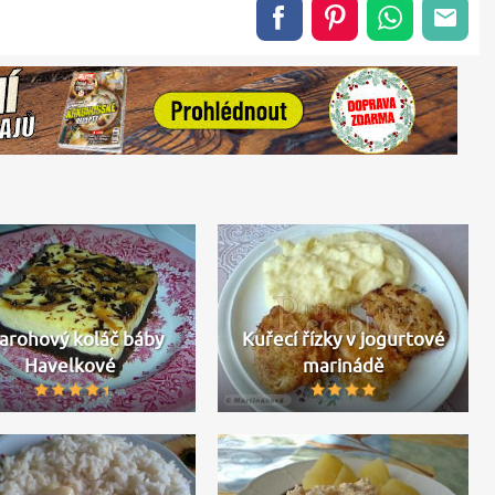
arohový koláč báby
Kuřecí řízky v jogurtové
Havelkové
marinádě