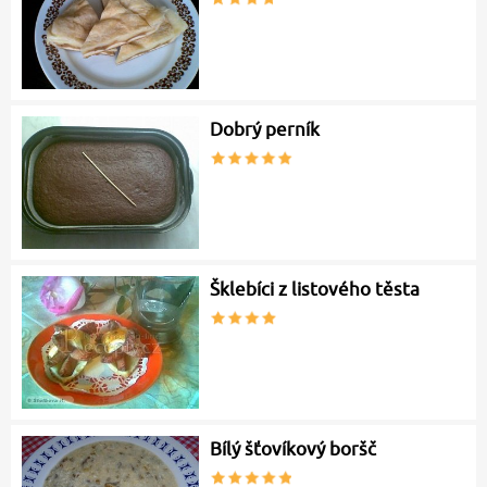
Dobrý perník
Šklebíci z listového těsta
Bílý šťovíkový boršč