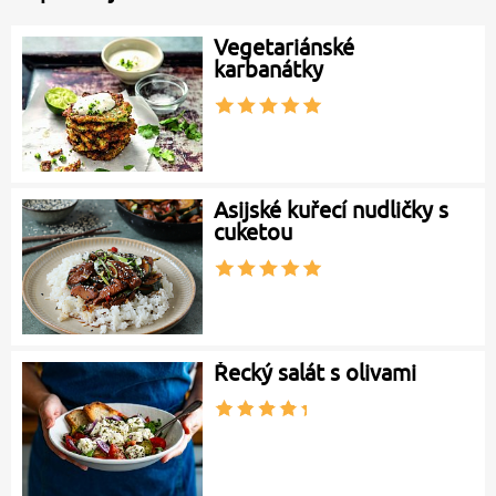
Vegetariánské
karbanátky
Asijské kuřecí nudličky s
cuketou
Řecký salát s olivami