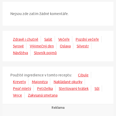
Nejsou zde zatím žádné komentáře.
Zdravě i chutně
Salát
Večeře
Pozdní večeře
Syrové
Výjimečný den
Oslava
Silvestr
Návštěva
Slovník pojmů
Použité ingredience v tomto receptu:
Cibule
Krevety
Majonéza
Nakládané okurky
Pepř mletý
Petrželka
Sterilovaný hrášek
Sůl
Vejce
Zakysaná smetana