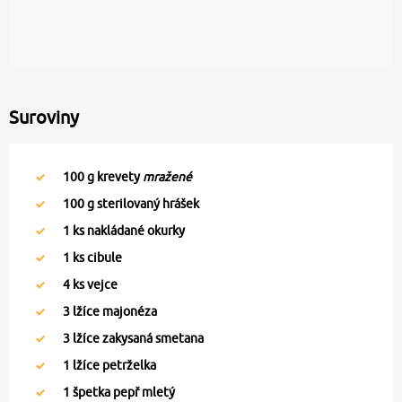
Suroviny
100
g krevety
mražené
100
g sterilovaný hrášek
1
ks nakládané okurky
1
ks cibule
4
ks vejce
3
lžíce majonéza
3
lžíce zakysaná smetana
1
lžíce petrželka
1
špetka pepř mletý