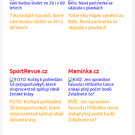
7 ikonických kousků, které
Tohle tělo Hájek vyměnil za
vám budou slušet ve 20 i v
Belo: Nová partnerka se
60 letech
ukázala v plavkách
SportRevue.cz
Maminka.cz
FOTO: Kočky k pohledání.
KVÍZ: Jen opravdoví
50 (ex)sportovkyň, které
fanoušci Hříšného tance
stoprocentně splňují ideál
získají plný počet bodů.
ženské krásy
Zvládnete to?