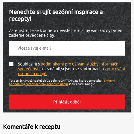
Nenechte si ujít sezónní inspirace a
recepty!
Zaregistrujte se k odběru newsletteru a my vám každý týden
zašleme osvědčené tipy.
Souhlasím s
podmínkami pro užívání služby informační
společnosti
a seznámil/a jsem se s informací o
zpracování
osobních údajů
.
Tato stránka využívá služeb Google reCAPTCHA, na kterou se vztahují
Smluvní
podmínky
a
Zásady ochrany osobních údajů
společnosti Google.
Komentáře k receptu