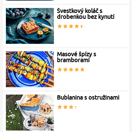
Švestkový koláč s
drobenkou bez kynutí
Masové špízy s
bramborami
Bublanina s ostružinami