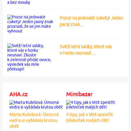
Pozor na jedovaté cukety! Jeden
jasný znak…
Svěží letní saláty, které vás
v horku neunaví:…
AHA.cz
Mimibazar
Marta Kubišová: Úmorná
4 tipy, jak v létě zpestřit
vedra si vyžádala krutou
jídelníček malých dětí
oběť