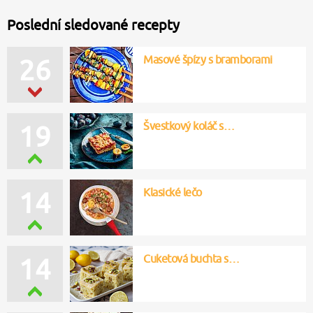
Poslední sledované recepty
Masové špízy s bramborami
26
Švestkový koláč s…
19
Klasické lečo
14
Cuketová buchta s…
14