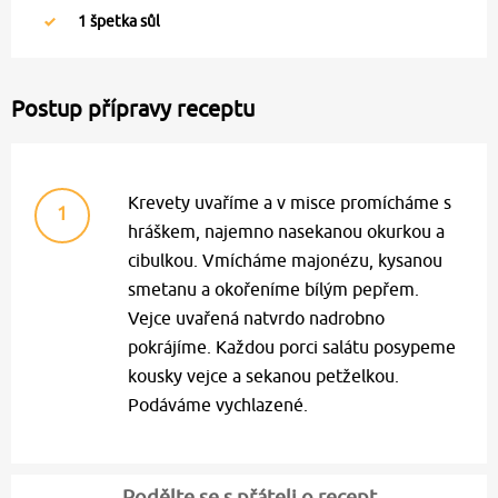
1
špetka sůl
Postup přípravy receptu
Krevety uvaříme a v misce promícháme s
1
hráškem, najemno nasekanou okurkou a
cibulkou. Vmícháme majonézu, kysanou
smetanu a okořeníme bílým pepřem.
Vejce uvařená natvrdo nadrobno
pokrájíme. Každou porci salátu posypeme
kousky vejce a sekanou petželkou.
Podáváme vychlazené.
Podělte se s přáteli o recept