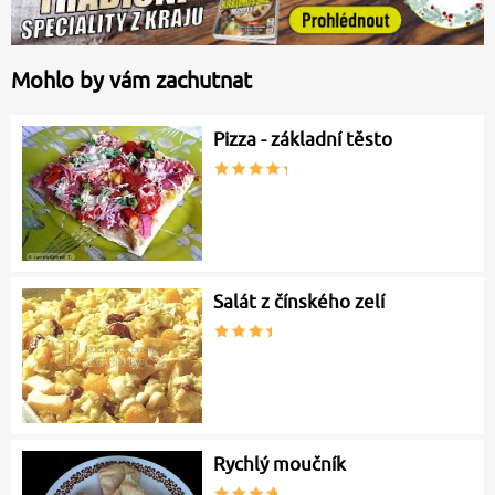
Mohlo by vám zachutnat
Pizza - základní těsto
Salát z čínského zelí
Rychlý moučník