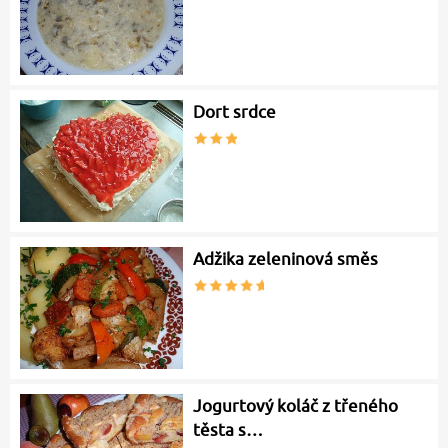
Dort srdce
Adžika zeleninová směs
Jogurtový koláč z třeného
těsta s…