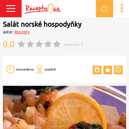
Přihlásit se
Salát norské hospodyňky
autor:
Recepty
0.0
hodnotilo:
0
neuvedeno
snadné