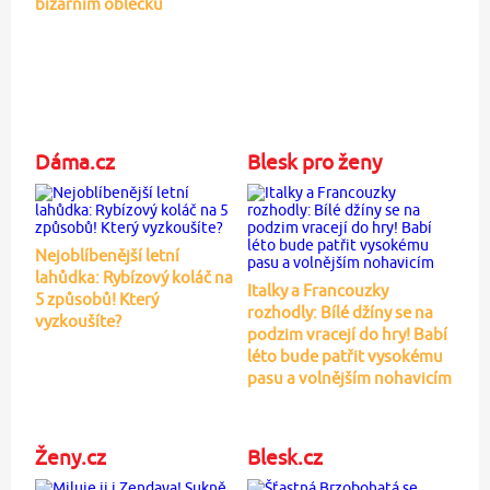
bizarním oblečku
Dáma.cz
Blesk pro ženy
Nejoblíbenější letní
lahůdka: Rybízový koláč na
Italky a Francouzky
5 způsobů! Který
rozhodly: Bílé džíny se na
vyzkoušíte?
podzim vracejí do hry! Babí
léto bude patřit vysokému
pasu a volnějším nohavicím
Ženy.cz
Blesk.cz