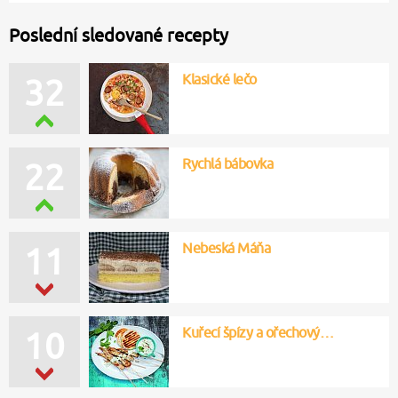
Poslední sledované recepty
Klasické lečo
32
Rychlá bábovka
22
Nebeská Máňa
11
Kuřecí špízy a ořechový…
10