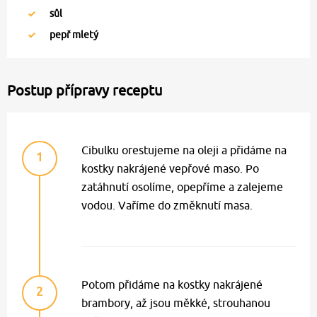
sůl
pepř mletý
Postup přípravy receptu
Cibulku orestujeme na oleji a přidáme na
1
kostky nakrájené vepřové maso. Po
zatáhnutí osolíme, opepříme a zalejeme
vodou. Vaříme do změknutí masa.
Potom přidáme na kostky nakrájené
2
brambory, až jsou měkké, strouhanou