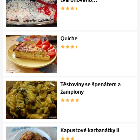
tvarohového…
Quiche
Těstoviny se špenátem a
žampiony
Kapustové karbanátky II