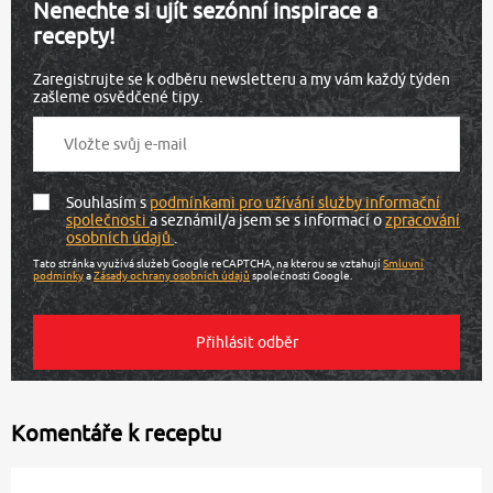
Nenechte si ujít sezónní inspirace a
recepty!
Zaregistrujte se k odběru newsletteru a my vám každý týden
zašleme osvědčené tipy.
Souhlasím s
podmínkami pro užívání služby informační
společnosti
a seznámil/a jsem se s informací o
zpracování
osobních údajů
.
Tato stránka využívá služeb Google reCAPTCHA, na kterou se vztahují
Smluvní
podmínky
a
Zásady ochrany osobních údajů
společnosti Google.
Komentáře k receptu