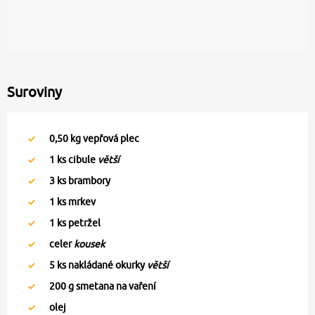
Suroviny
0,50
kg vepřová plec
1
ks cibule
větší
3
ks brambory
1
ks mrkev
1
ks petržel
celer
kousek
5
ks nakládané okurky
větší
200
g smetana na vaření
olej