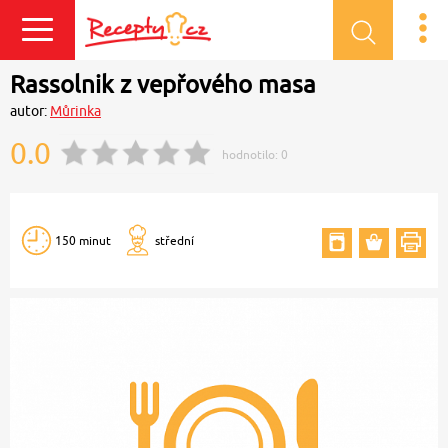
Přihlásit se
Rassolnik z vepřového masa
autor:
Můrinka
0.0
hodnotilo:
0
150 minut
střední