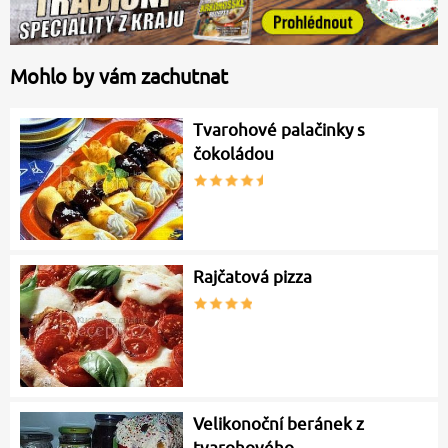
Mohlo by vám zachutnat
Tvarohové palačinky s
čokoládou
Rajčatová pizza
Velikonoční beránek z