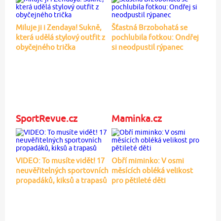
Miluje ji i Zendaya! Sukně,
Šťastná Brzobohatá se
která udělá stylový outfit z
pochlubila fotkou: Ondřej
obyčejného trička
si neodpustil rýpanec
SportRevue.cz
Maminka.cz
VIDEO: To musíte vidět! 17
Obří miminko: V osmi
neuvěřitelných sportovních
měsících obléká velikost
propadáků, kiksů a trapasů
pro pětileté děti