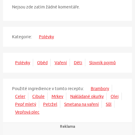
Nejsou zde zatím žádné komentáře.
Kategorie:
Polévky
Polévky
Oběd
Vaření
Děti
Slovník pojmů
Použité ingredience v tomto receptu:
Brambory
Celer
Cibule
Mrkev
Nakládané okurky
Olej
Pepř mletý
Petržel
Smetana na vaření
Sůl
Vepřová plec