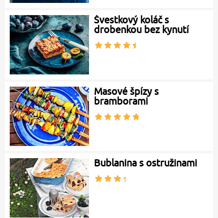
Švestkový koláč s
drobenkou bez kynutí
Masové špízy s
bramborami
Bublanina s ostružinami