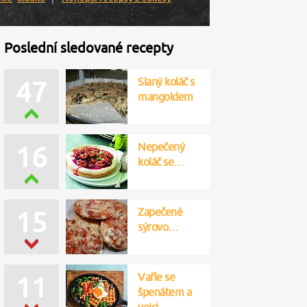
Poslední sledované recepty
Slaný koláč s
47
mangoldem
Nepečený
16
koláč se…
Zapečené
15
sýrovo…
Vafle se
11
špenátem a