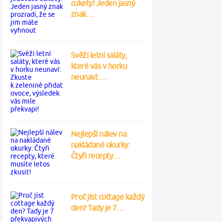
cukety! Jeden jasný
znak…
Svěží letní saláty,
které vás v horku
neunaví:…
Nejlepší nálev na
nakládané okurky:
Čtyři recepty…
Proč jíst cottage každý
den? Tady je 7…