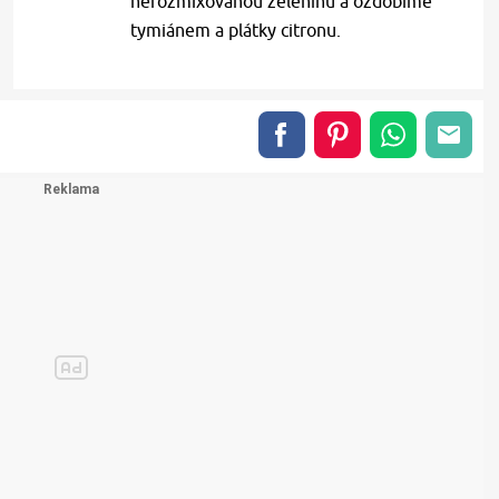
nerozmixovanou zeleninu a ozdobíme
tymiánem a plátky citronu.