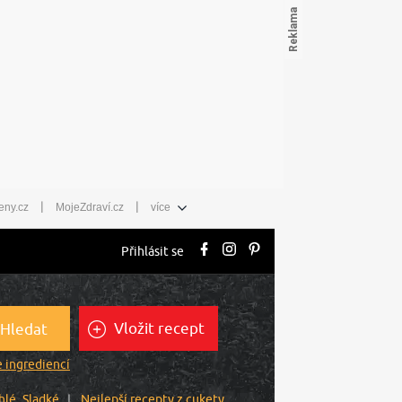
|
|
eny.cz
MojeZdraví.cz
více
Přihlásit se
Vložit recept
Hledat
 ingrediencí
hlé
Sladké
Nejlepší recepty z cukety