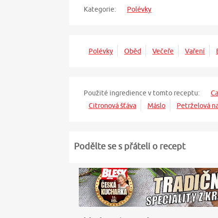
Kategorie:
Polévky
Polévky
Oběd
Večeře
Vaření
Použité ingredience v tomto receptu:
Ca
Citronová šťáva
Máslo
Petrželová n
Podělte se s přáteli o recept