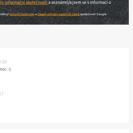
by informační společnosti
a seznámil/a jsem se s informací o
ztahují
Smluvní podmínky
a
Zásady ochrany osobních údajů
společnosti Google.
9:09
oc :-)
17