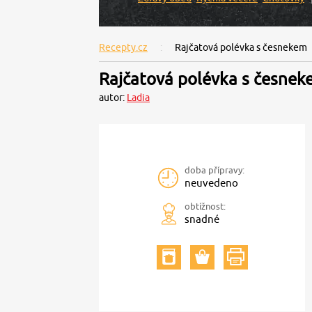
Recepty.cz
Rajčatová polévka s česnekem
Rajčatová polévka s česne
autor:
Ladia
doba přípravy:
neuvedeno
obtížnost:
snadné