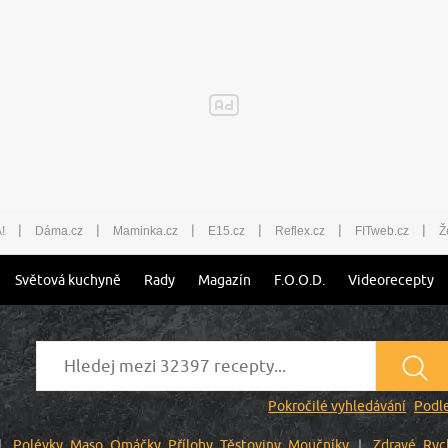
|
|
|
|
|
|
!
Dáma.cz
Maminka.cz
E15.cz
Reflex.cz
FITweb.cz
Ž
Světová kuchyně
Rady
Magazín
F.O.O.D.
Videorecepty
Pokročilé vyhledávání
Podle
Polévky
Maso
Omáčky
Přílohy
Těstoviny
Moučníky
Zdravé
Ryc