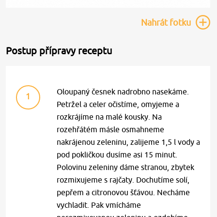
Nahrát
fotku
Postup přípravy receptu
Oloupaný česnek nadrobno nasekáme.
1
Petržel a celer očistíme, omyjeme a
rozkrájíme na malé kousky. Na
rozehřátém másle osmahneme
nakrájenou zeleninu, zalijeme 1,5 l vody a
pod pokličkou dusíme asi 15 minut.
Polovinu zeleniny dáme stranou, zbytek
rozmixujeme s rajčaty. Dochutíme solí,
pepřem a citronovou šťávou. Necháme
vychladit. Pak vmícháme