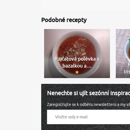
Podobné recepty
Rajčatová polévka s
bazalkou a…
In
Nenechte si ujít sezónní inspira
Zaregistrujte se k odběru newsletteru a my 