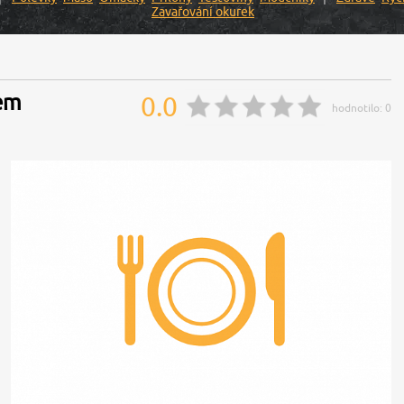
Zavařování okurek
kem
0.0
hodnotilo:
0