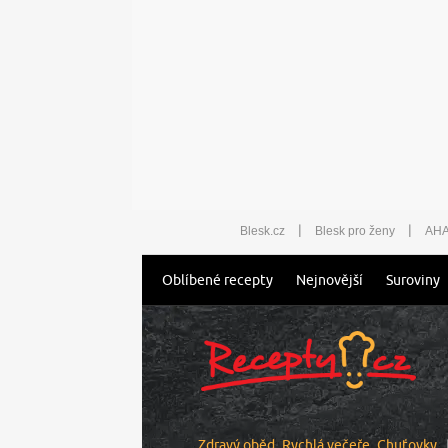
|
|
Blesk.cz
Blesk pro ženy
AHA
Oblíbené recepty
Nejnovější
Suroviny
Zdravý oběd
Rychlá večeře
Chuťovky