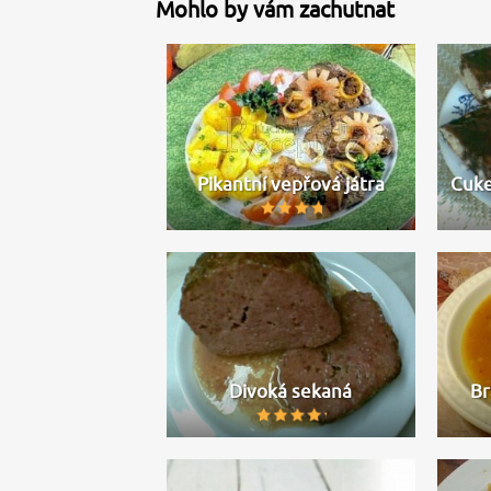
Mohlo by vám zachutnat
Pikantní vepřová játra
Cuke
Divoká sekaná
Br