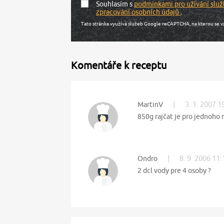
Souhlasím s
podmínkami pro užívání služ
zpracování osobních údajů
.
Tato stránka využívá služeb Google reCAPTCHA, na kterou se v
Komentáře k receptu
|
3. 1. 2007 1
MartinV
850g rajčat je pro jednoho m
|
8. 9. 2006 11:
Ondro
2 dcl vody pre 4 osoby ?