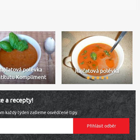
Rajčatová polévka
Rajčatová polévka
stitutu Kompliment
ce a recepty!
vám každý týden zašleme osvědčené tipy.