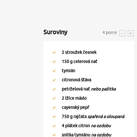
Suroviny
4
porce
2
stroužek česnek
150
g celerová nať
tymián
citronová šťáva
petrželová nať
nebo pažitka
2
lžíce máslo
cayenský pepř
750
g rajčata
spařená a oloupaná
4
plátek citron
na ozdobu
snítka tymiánu
na ozdobu