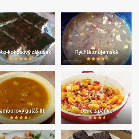
to-kokosový zákusek
Rychlá znojemská
amborový guláš III.
Dýně z pánve