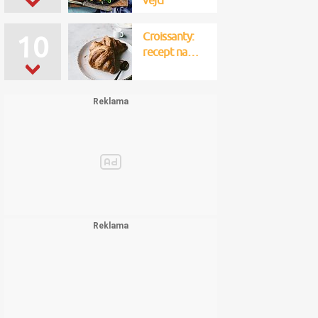
vejci
Croissanty:
10
recept na…