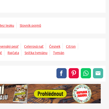
Bez lepku
Slovník pojmů
yenský pepř
Celerová nať
Česnek
Citron
ať
Rajčata
Snítka tymiánu
Tymián