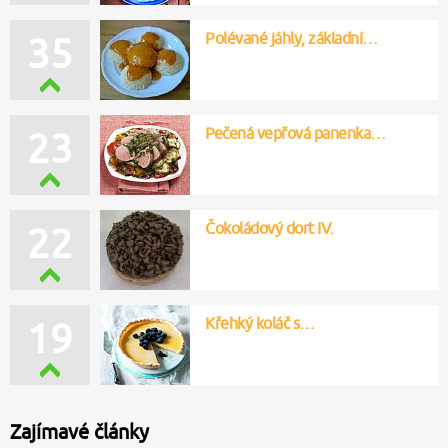
Polévané jáhly, základní…
35
Pečená vepřová panenka…
23
Čokoládový dort IV.
22
Křehký koláč s…
19
Zajímavé články