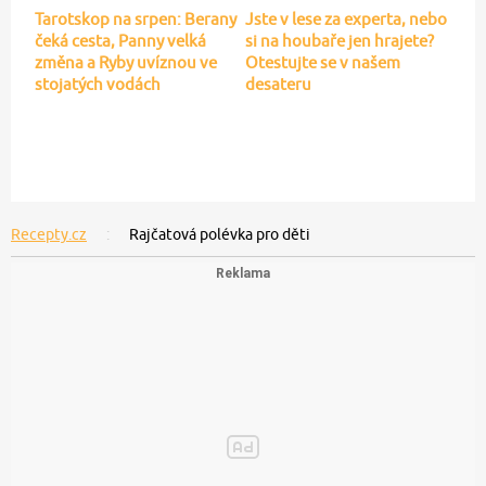
Tarotskop na srpen: Berany
Jste v lese za experta, nebo
čeká cesta, Panny velká
si na houbaře jen hrajete?
změna a Ryby uvíznou ve
Otestujte se v našem
stojatých vodách
desateru
Recepty.cz
Rajčatová polévka pro děti