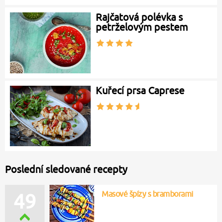
Rajčatová polévka s
petrželovým pestem
Kuřecí prsa Caprese
Poslední sledované recepty
Masové špízy s bramborami
49