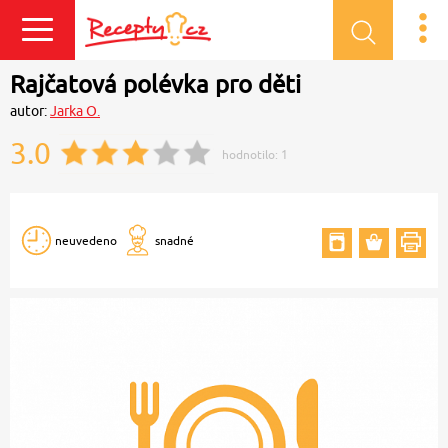
Přihlásit se
Rajčatová polévka pro děti
autor:
Jarka O.
3.0
hodnotilo:
1
neuvedeno
snadné