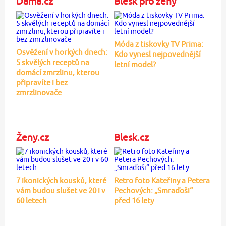
Dáma.cz
Blesk pro ženy
Móda z tiskovky TV Prima:
Osvěžení v horkých dnech:
Kdo vynesl nejpovednější
5 skvělých receptů na
letní model?
domácí zmrzlinu, kterou
připravíte i bez
zmrzlinovače
Ženy.cz
Blesk.cz
7 ikonických kousků, které
Retro foto Kateřiny a Petera
vám budou slušet ve 20 i v
Pechových: „Smraďoši“
60 letech
před 16 lety