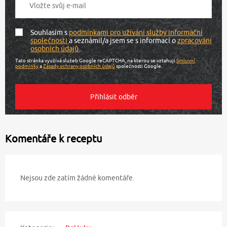
Souhlasím s
podmínkami pro užívání služby informační
společnosti
a seznámil/a jsem se s informací o
zpracování
osobních údajů
.
Tato stránka využívá služeb Google reCAPTCHA, na kterou se vztahují
Smluvní
podmínky
a
Zásady ochrany osobních údajů
společnosti Google.
Komentáře k receptu
Nejsou zde zatím žádné komentáře.