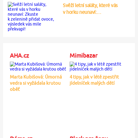
Svěží letní saláty, které vás
v horku neunaví:…
AHA.cz
Mimibazar
Marta Kubišová: Úmorná
4 tipy, jak v létě zpestřit
vedra si vyžádala krutou
jídelníček malých dětí
oběť