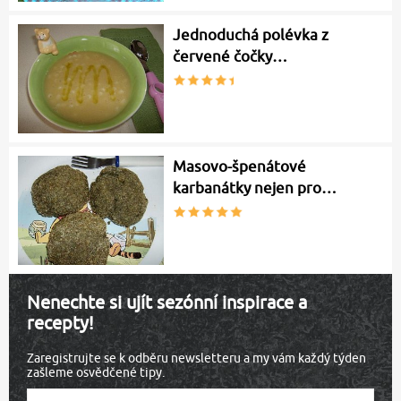
Jednoduchá polévka z
červené čočky…
Masovo-špenátové
karbanátky nejen pro…
Nenechte si ujít sezónní inspirace a
recepty!
Zaregistrujte se k odběru newsletteru a my vám každý týden
zašleme osvědčené tipy.