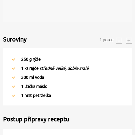
Suroviny
1
porce
250
g rýže
1
ks rajče
středně velké, dobře zralé
300
ml voda
1
lžička máslo
1
hrst petrželka
Postup přípravy receptu