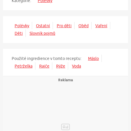
Kategorie:
Polévky
Polévky
Ostatní
Pro děti
Oběd
Vaření
Děti
Slovník pojmů
Použité ingredience v tomto receptu:
Máslo
Petrželka
Rajče
Rýže
Voda