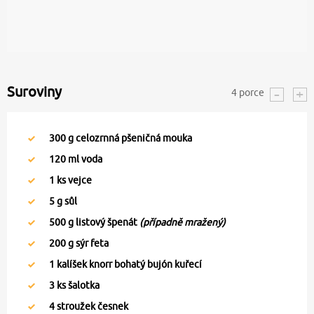
Suroviny
4
porce
300
g celozrnná pšeničná mouka
120
ml voda
1
ks vejce
5
g sůl
500
g listový špenát
(případně mražený)
200
g sýr feta
1
kalíšek knorr bohatý bujón kuřecí
3
ks šalotka
4
stroužek česnek