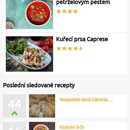
petrželovým pestem
Kuřecí prsa Caprese
Poslední sledované recepty
Neapolská slaná bábovka …
44
Klasické lečo