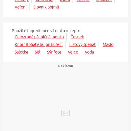
Vaření
Slovník pojmů
Použité ingredience v tomto receptu:
Celozrnná pšeničná mouka
Česnek
Knorr Bohatý bujón kuřecí
Listový špenát
Máslo
Šalotka
Sůl
Sýr feta
Vejce
Voda