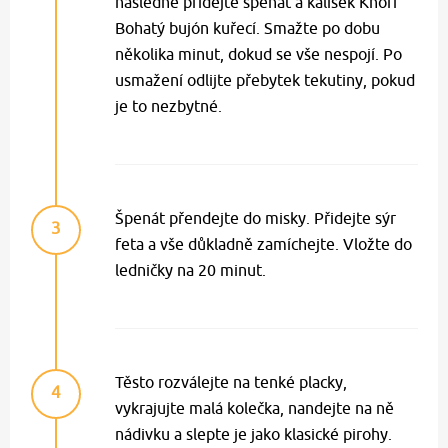
následně přidejte špenát a kalíšek Knorr
Bohatý bujón kuřecí. Smažte po dobu
několika minut, dokud se vše nespojí. Po
usmažení odlijte přebytek tekutiny, pokud
je to nezbytné.
Špenát přendejte do misky. Přidejte sýr
3
feta a vše důkladně zamíchejte. Vložte do
ledničky na 20 minut.
Těsto rozválejte na tenké placky,
4
vykrajujte malá kolečka, nandejte na ně
nádivku a slepte je jako klasické pirohy.