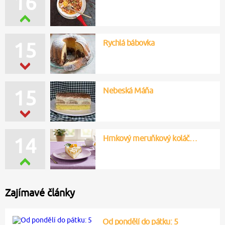
16
Rychlá bábovka
15
Nebeská Máňa
15
Hrnkový meruňkový koláč…
14
Zajímavé články
Od pondělí do pátku: 5