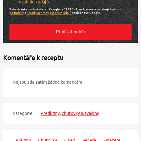
osobních údajů
.
Tato stránka využívá služeb Google reCAPTCHA, na kterou se vztahují
Smluvní
podmínky
a
Zásady ochrany osobních údajů
společnosti Google.
Komentáře k receptu
Nejsou zde zatím žádné komentáře.
Kategorie:
Předkrmy, chuťovky & svačiny
Pokrmy
Chuťovky
Oběd
Večeře
Smažení