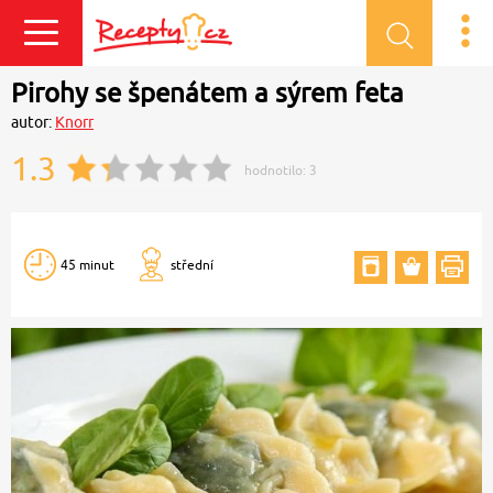
Přihlásit se
Pirohy se špenátem a sýrem feta
autor:
Knorr
1.3
hodnotilo:
3
45 minut
střední