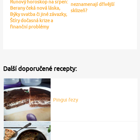
Runový horoskop na srpen:
neznamenají dřívější
Berany čeká nová láska,
sklizeň?
Býky svatba či jiné závazky,
Štíry dočasná krize a
finanční problémy
Další doporučené recepty:
Pingui řezy