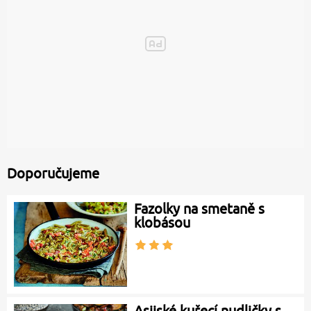
Doporučujeme
Fazolky na smetaně s
klobásou
Asijské kuřecí nudličky s