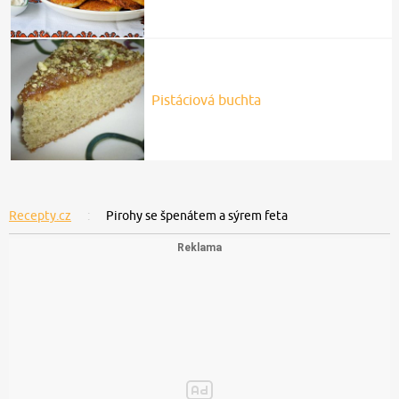
Pistáciová buchta
Recepty.cz
Pirohy se špenátem a sýrem feta