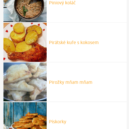
Piniový koláč
Pirátské kuře s kokosem
Pirožky mňam mňam
Pískorky