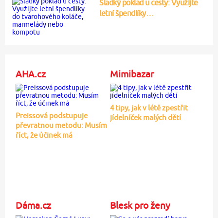
Sladký poklad u cesty: Využijte
letní špendlíky…
AHA.cz
Mimibazar
4 tipy, jak v létě zpestřit
Preissová podstupuje
jídelníček malých dětí
převratnou metodu: Musím
říct, že účinek má
Dáma.cz
Blesk pro ženy