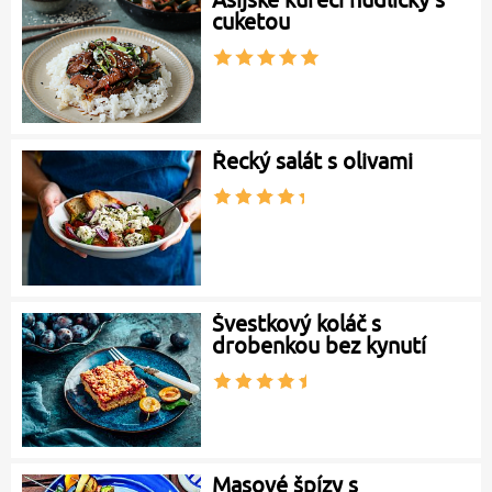
cuketou
Řecký salát s olivami
Švestkový koláč s
drobenkou bez kynutí
Masové špízy s