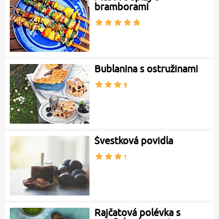
bramborami
Bublanina s ostružinami
Švestková povidla
Rajčatová polévka s