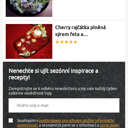
Cherry rajčátka plněná
sýrem feta a…
Nenechte si ujít sezónní inspirace a
recepty!
Zaregistrujte se k odběru newsletteru a my vám každý týden
zašleme osvědčené tipy.
Souhlasím s
podmínkami pro užívání služby informační
společnosti
a seznámil/a jsem se s informací o
zpracování