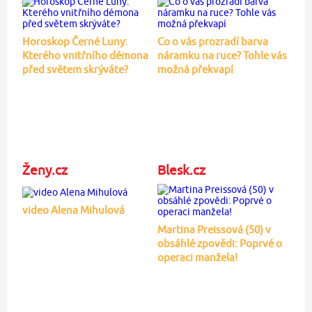
Horoskop Černé Luny:
Co o vás prozradí barva
Kterého vnitřního démona
náramku na ruce? Tohle vás
před světem skrýváte?
možná překvapí
Ženy.cz
Blesk.cz
video Alena Mihulová
Martina Preissová (50) v
obsáhlé zpovědi: Poprvé o
operaci manžela!