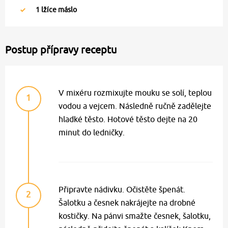
1
lžíce máslo
Postup přípravy receptu
V mixéru rozmixujte mouku se solí, teplou
1
vodou a vejcem. Následně ručně zadělejte
hladké těsto. Hotové těsto dejte na 20
minut do ledničky.
Připravte nádivku. Očistěte špenát.
2
Šalotku a česnek nakrájejte na drobné
kostičky. Na pánvi smažte česnek, šalotku,