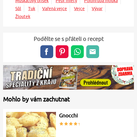
Muškátový oříšek
Pepř mletý
Polohrubá mouka
Sůl
Tuk
Vařená vejce
Vejce
Vývar
Žloutek
Podělte se s přáteli o recept
Mohlo by vám zachutnat
Gnocchi