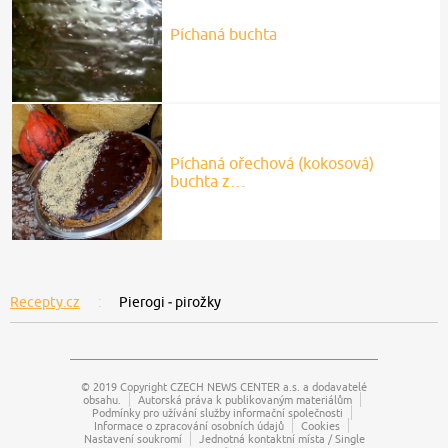
Píchaná buchta
Píchaná ořechová (kokosová)
buchta z…
Recepty.cz
Pierogi ‒ pirožky
© 2019 Copyright
CZECH NEWS CENTER a.s.
a dodavatelé
obsahu.
Autorská práva k publikovaným materiálům
Podmínky pro užívání služby informační společnosti
Informace o zpracování osobních údajů
Cookies
Nastavení soukromí
Jednotná kontaktní místa / Single