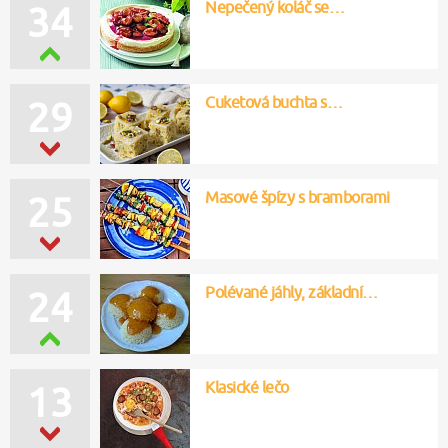
Nepečený koláč se…
34
Cuketová buchta s…
29
Masové špízy s bramborami
25
Polévané jáhly, základní…
24
Klasické lečo
13