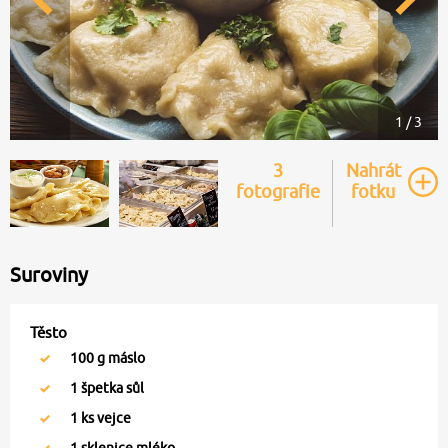
1 / 3
3
Nahrát
fotografie
fotku
Suroviny
Těsto
100
g máslo
1
špetka sůl
1
ks vejce