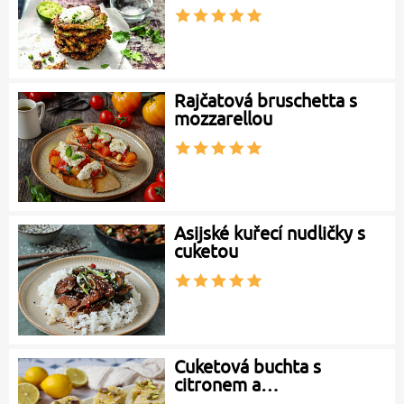
Rajčatová bruschetta s
mozzarellou
Asijské kuřecí nudličky s
cuketou
Cuketová buchta s
citronem a…