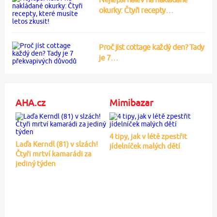
okurky: Čtyři recepty…
Proč jíst cottage každý den? Tady
je 7…
AHA.cz
Mimibazar
4 tipy, jak v létě zpestřit
Laďa Kerndl (81) v slzách!
jídelníček malých dětí
Čtyři mrtví kamarádi za
jediný týden