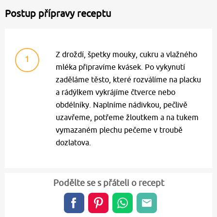
Postup přípravy receptu
Z droždí, špetky mouky, cukru a vlažného
1
mléka připravíme kvásek. Po vykynutí
zaděláme těsto, které rozválíme na placku
a rádýlkem vykrájíme čtverce nebo
obdélníky. Naplníme nádivkou, pečlivě
uzavřeme, potřeme žloutkem a na tukem
vymazaném plechu pečeme v troubě
dozlatova.
Podělte se s přáteli o recept