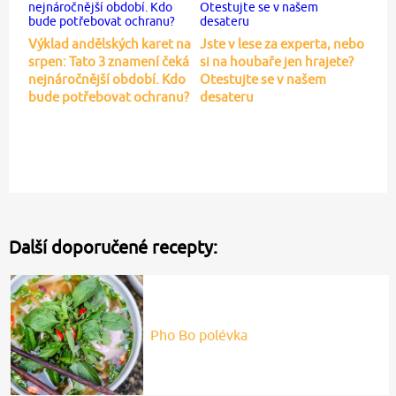
Výklad andělských karet na
Jste v lese za experta, nebo
srpen: Tato 3 znamení čeká
si na houbaře jen hrajete?
nejnáročnější období. Kdo
Otestujte se v našem
bude potřebovat ochranu?
desateru
Další doporučené recepty:
Pho Bo polévka