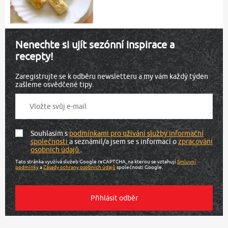
Nenechte si ujít sezónní inspirace a
recepty!
Zaregistrujte se k odběru newsletteru a my vám každý týden
zašleme osvědčené tipy.
Souhlasím s
podmínkami pro užívání služby informační
společnosti
a seznámil/a jsem se s informací o
zpracování
osobních údajů
.
Tato stránka využívá služeb Google reCAPTCHA, na kterou se vztahují
Smluvní
podmínky
a
Zásady ochrany osobních údajů
společnosti Google.