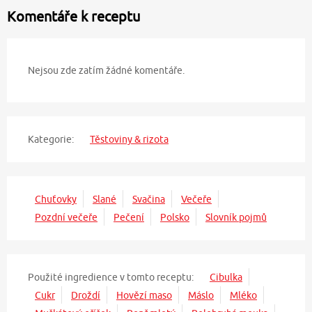
Komentáře k receptu
Nejsou zde zatím žádné komentáře.
Kategorie:
Těstoviny & rizota
Chuťovky
Slané
Svačina
Večeře
Pozdní večeře
Pečení
Polsko
Slovník pojmů
Použité ingredience v tomto receptu:
Cibulka
Cukr
Droždí
Hovězí maso
Máslo
Mléko