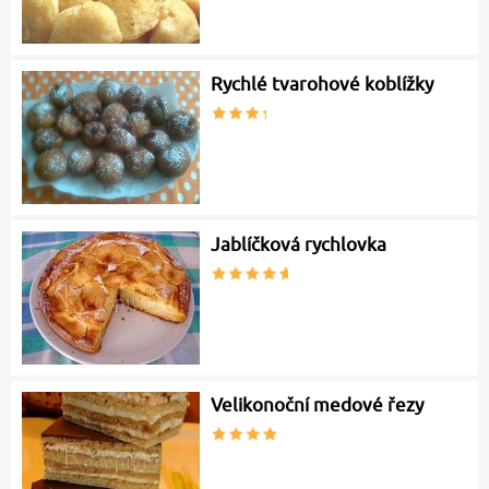
Rychlé tvarohové koblížky
Jablíčková rychlovka
Velikonoční medové řezy