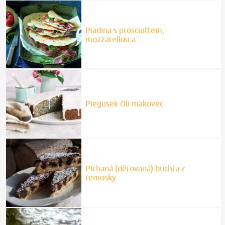
Piadina s prosciuttem,
mozzarellou a…
Piegusek čili makovec
Píchaná (děrovaná) buchta z
remosky