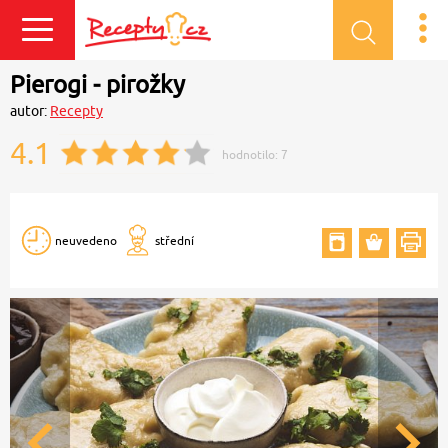
Přihlásit se
Pierogi ‒ pirožky
autor:
Recepty
4.1
hodnotilo:
7
neuvedeno
střední