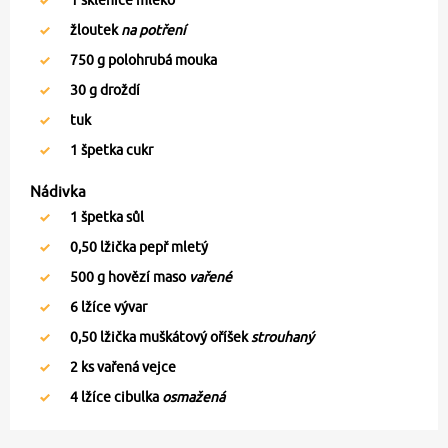
1
sklenice mléko
žloutek
na potření
750
g polohrubá mouka
30
g droždí
tuk
1
špetka cukr
Nádivka
1
špetka sůl
0,50
lžička pepř mletý
500
g hovězí maso
vařené
6
lžíce vývar
0,50
lžička muškátový oříšek
strouhaný
2
ks vařená vejce
4
lžíce cibulka
osmažená