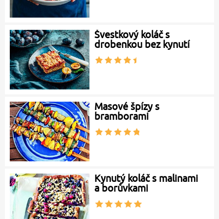
Švestkový koláč s
drobenkou bez kynutí
Masové špízy s
bramborami
Kynutý koláč s malinami
a borůvkami