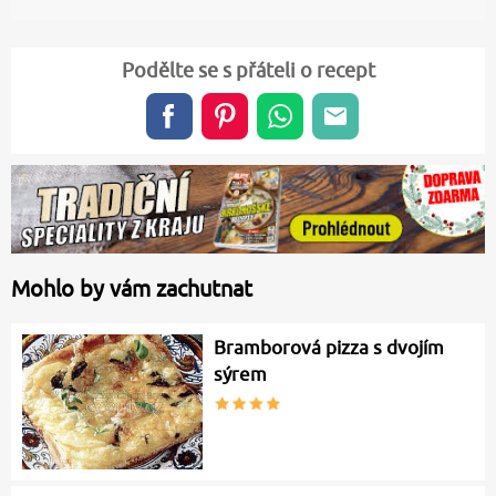
Podělte se s přáteli o recept
Mohlo by vám zachutnat
Bramborová pizza s dvojím
sýrem