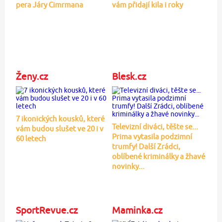
pera Járy Cimrmana
vám přidají kila i roky
Ženy.cz
Blesk.cz
7 ikonických kousků, které
Televizní diváci, těšte se...
vám budou slušet ve 20 i v
Prima vytasila podzimní
60 letech
trumfy! Další Zrádci,
oblíbené kriminálky a žhavé
novinky...
SportRevue.cz
Maminka.cz