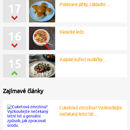
Polévané jáhly, základní…
17
Klasické lečo
16
Asijské kuřecí nudličky…
15
Zajímavé články
Cuketová zmrzlina? Vyzkoušejte
nečekaný letní hit…