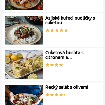
Asijské kuřecí nudličky s
cuketou
Cuketová buchta s
citronem a…
Řecký salát s olivami