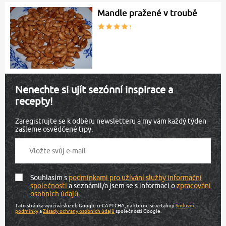
Mandle pražené v troubě
Nenechte si ujít sezónní inspirace a
recepty!
Zaregistrujte se k odběru newsletteru a my vám každý týden
zašleme osvědčené tipy.
Souhlasím s
podmínkami pro užívání služby informační
společnosti
a seznámil/a jsem se s informací o
zpracování
osobních údajů
.
Tato stránka využívá služeb Google reCAPTCHA, na kterou se vztahují
Smluvní
podmínky
a
Zásady ochrany osobních údajů
společnosti Google.