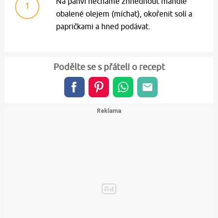
Na pánvi necháme zhnědnout mandle
1
obalené olejem (míchat), okořenit solí a
papričkami a hned podávat.
Podělte se s přáteli o recept