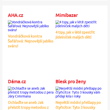
AHA.cz
Mimibazar
4 tipy, jak v létě zpestřit
Vondráčková kontra
jídelníček malých dětí
Šafářová: Nejnovější jablko
sváru!
Dáma.cz
Blesk pro ženy
Ochlaďte se aneb Jak
Největší módní přešlapy po
přelstít tropy metodou z
čtyřicítce: Tyto 3 kousky