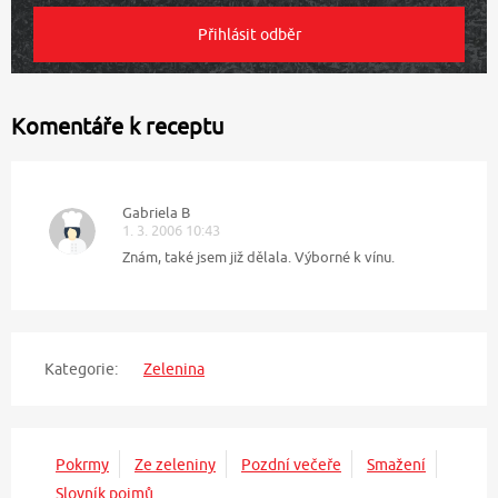
Komentáře k receptu
Gabriela B
1. 3. 2006 10:43
Znám, také jsem již dělala. Výborné k vínu.
Kategorie:
Zelenina
Pokrmy
Ze zeleniny
Pozdní večeře
Smažení
Slovník pojmů