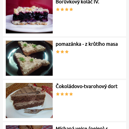
Borůvkový koláč IV.
pomazánka - z krůtího masa
Čokoládovo-tvarohový dort
Míchaná vejce (nejen) s