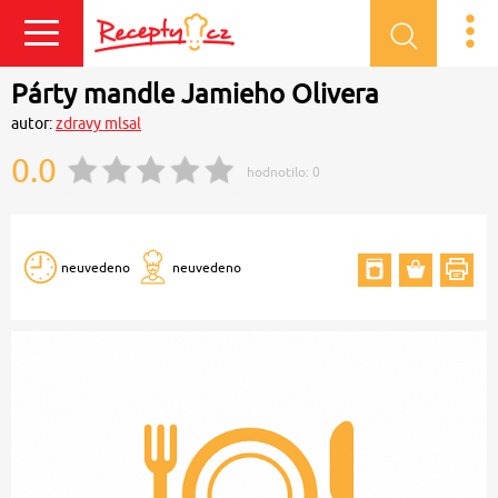
Přihlásit se
Párty mandle Jamieho Olivera
autor:
zdravy mlsal
0.0
hodnotilo:
0
neuvedeno
neuvedeno