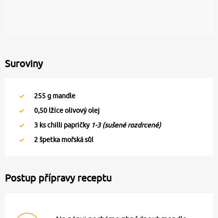
Suroviny
255
g mandle
0,50
lžíce olivový olej
3
ks chilli papričky
1-3 (sušené rozdrcené)
2
špetka mořská sůl
Postup přípravy receptu