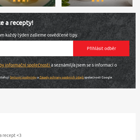
ce a recepty!
vám každý týden zašleme osvědčené tipy.
by informační společnosti
a seznámil/a jsem se s informací o
ztahují
Smluvní podmínky
a
Zásady ochrany osobních údajů
společnosti Google.
za recept <3