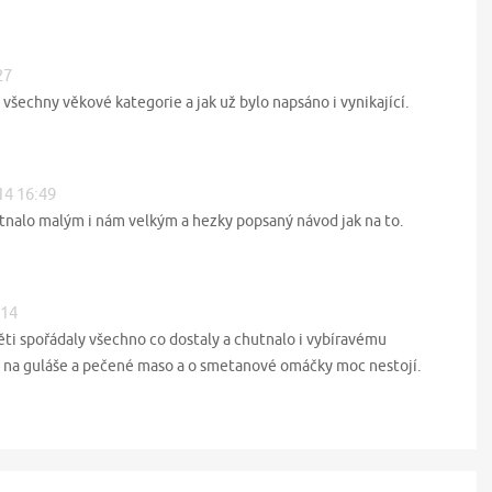
27
 všechny věkové kategorie a jak už bylo napsáno i vynikající.
14 16:49
utnalo malým i nám velkým a hezky popsaný návod jak na to.
:14
ěti spořádaly všechno co dostaly a chutnalo i vybíravému
íš na guláše a pečené maso a o smetanové omáčky moc nestojí.