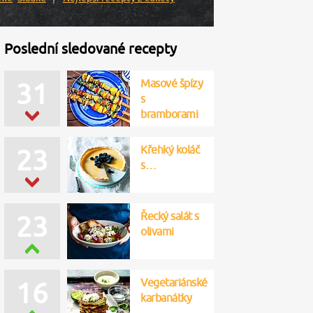
Poslední sledované recepty
Masové špízy
31
s
bramborami
Křehký koláč
23
s…
Řecký salát s
23
olivami
Vegetariánské
16
karbanátky