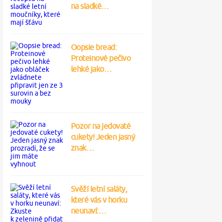
na sladké…
Oopsie bread:
Proteinové pečivo
lehké jako…
Pozor na jedovaté
cukety! Jeden jasný
znak…
Svěží letní saláty,
které vás v horku
neunaví:…