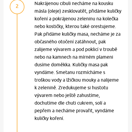
Nakrájenou cibuli necháme na kousku
2
másla (oleje) zesklovatět, přidáme kuličky
koření a pokrájenou zeleninu na kolečka
nebo kostičky, kterou také orestujeme.
Pak přidáme kuličky masa, necháme je za
občasného otočení zatáhnout, pak
zalijeme vývarem a pod poklicí v troubě
nebo na kamnech na mírném plameni
dusíme doměkka. Kuličky masa pak
vyndáme. Smetanu rozmícháme s
troškou vody a lžičkou mouky a nalijeme
k zelenině. Zredukujeme si hustotu
vývarem nebo ještě zahustíme,
dochutíme dle chuti cukrem, solí a
pepřem a necháme provařit, vyndáme
kuličky koření.