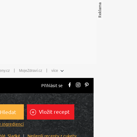
|
|
eny.cz
MojeZdraví.cz
více
Přihlásit se
Vložit recept
Hledat
 ingrediencí
hlé
Sladké
Nejlepší recepty z cukety