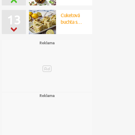
Cuketová
13
buchta s…