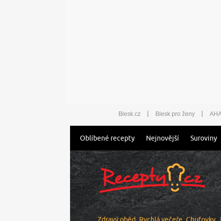
|
|
Blesk.cz
Blesk pro ženy
AHA
Oblíbené recepty
Nejnovější
Suroviny
Zdravý oběd
Rychlá večeře
Chuťovky