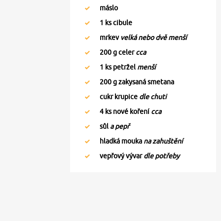
máslo
1
ks cibule
mrkev
velká nebo dvě menší
200
g celer
cca
1
ks petržel
menší
200
g zakysaná smetana
cukr krupice
dle chuti
4
ks nové koření
cca
sůl
a pepř
hladká mouka
na zahuštění
vepřový vývar
dle potřeby