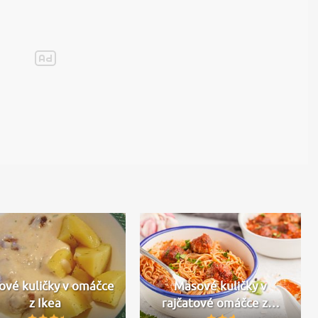
ové kuličky v omáčce
Masové kuličky v
z Ikea
rajčatové omáčce z…