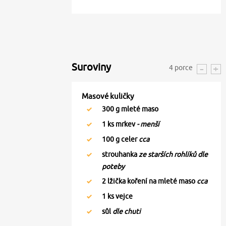
Suroviny
4
porce
Masové kuličky
300
g mleté maso
1
ks mrkev
- menší
100
g celer
cca
strouhanka
ze starších rohlíků dle
poteby
2
lžička koření na mleté maso
cca
1
ks vejce
sůl
dle chuti