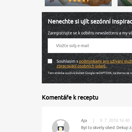
Nenechte si ujít sezónní inspira
Zaregistrujte se k odběru newsletteru a my 
Souhlasím s
podmínkami pro užívání služ
zpracování osobních údajů
.
Tato stránka využívá služeb Google reCAPTCHA, na kterou se v
Komentáře k receptu
|
9. 7. 2016 16:40
Aja
Byl to skvely obed. Dekuji 