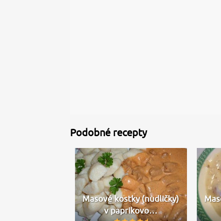
Podobné recepty
Masové kostky (nudličky)
Mas
v paprikovo…