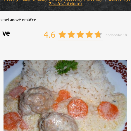
Zavařování okurek
ve smetanové omáčce
 ve
4.6
hodnotilo:
18