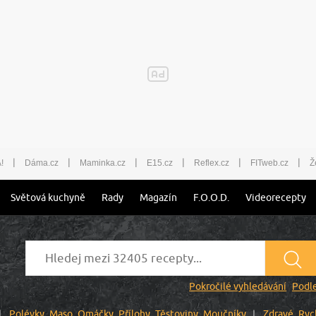
|
|
|
|
|
|
!
Dáma.cz
Maminka.cz
E15.cz
Reflex.cz
FITweb.cz
Ž
Světová kuchyně
Rady
Magazín
F.O.O.D.
Videorecepty
Pokročilé vyhledávání
Podle
Polévky
Maso
Omáčky
Přílohy
Těstoviny
Moučníky
Zdravé
Ryc