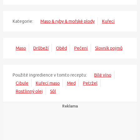
Kategorie:
Maso & ryby & mořské plody
Kuřecí
Maso
Drůbeží
Oběd
Pečení
Slovník pojmů
Použité ingredience v tomto receptu:
Bílé víno
Cibule
Kuřecí maso
Med
Petržel
Rostlinný olej
Sůl