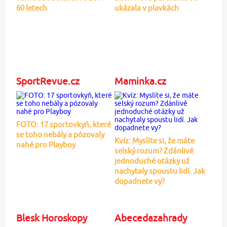
60 letech
ukázala v plavkách
SportRevue.cz
Maminka.cz
FOTO: 17 sportovkyň, které
se toho nebály a pózovaly
Kvíz: Myslíte si, že máte
nahé pro Playboy
selský rozum? Zdánlivě
jednoduché otázky už
nachytaly spoustu lidí. Jak
dopadnete vy?
Blesk Horoskopy
Abecedazahrady