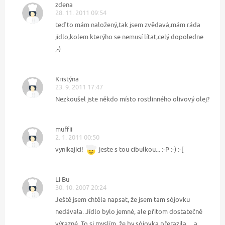
zdena
28. 11. 2011 09:54
teď to mám naložený,tak jsem zvědavá,mám ráda
jídlo,kolem kterýho se nemusí lítat,celý dopoledne
;-)
Kristýna
23. 9. 2011 17:47
Nezkoušel jste někdo místo rostlinného olivový olej?
muffii
2. 1. 2011 00:50
vynikajici!
jeste s tou cibulkou... :-P :-) :-[
Li Bu
30. 10. 2007 20:24
Ještě jsem chtěla napsat, že jsem tam sójovku
nedávala. Jídlo bylo jemné, ale přitom dostatečně
výrazné. To si myslím, že by sójovka přerazila.... a