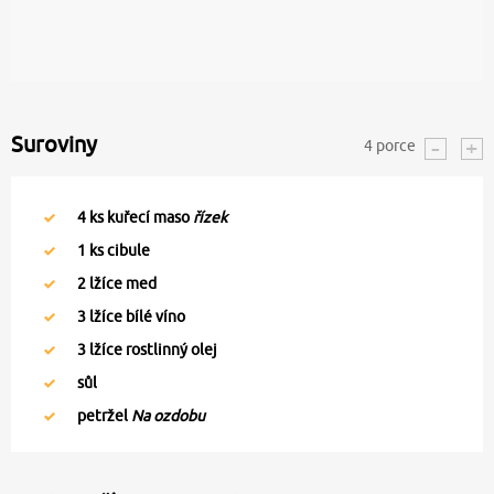
Suroviny
4
porce
4
ks kuřecí maso
řízek
1
ks cibule
2
lžíce med
3
lžíce bílé víno
3
lžíce rostlinný olej
sůl
petržel
Na ozdobu