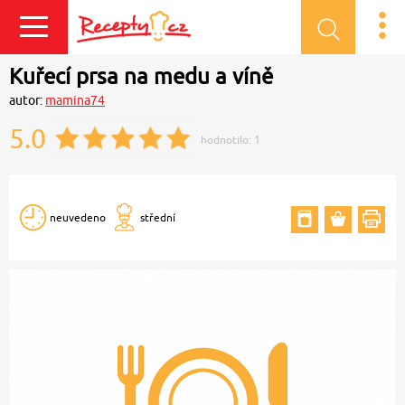
Přihlásit se
Kuřecí prsa na medu a víně
autor:
mamina74
5.0
hodnotilo:
1
neuvedeno
střední