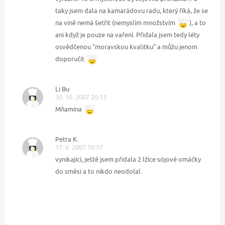
taky jsem dala na kamarádovu radu, který říká, že se
na víně nemá šetřit (nemyslím množstvím
), a to
ani když je pouze na vaření. Přidala jsem tedy léty
osvědčenou "moravskou kvalitku" a můžu jenom
doporučit
Li Bu
30. 10. 2007 20:13
Mňamina
Petra K.
17. 6. 2007 10:17
vynikající, ještě jsem přidala 2 lžíce sójové omáčky
do směsi a to nikdo neodolal.