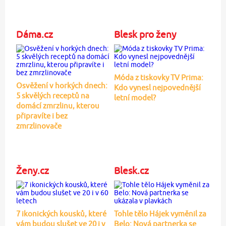
Dáma.cz
Blesk pro ženy
Móda z tiskovky TV Prima:
Osvěžení v horkých dnech:
Kdo vynesl nejpovednější
5 skvělých receptů na
letní model?
domácí zmrzlinu, kterou
připravíte i bez
zmrzlinovače
Ženy.cz
Blesk.cz
7 ikonických kousků, které
Tohle tělo Hájek vyměnil za
vám budou slušet ve 20 i v
Belo: Nová partnerka se