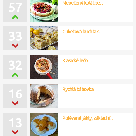
Nepečený koláč se…
57
Cuketová buchta s…
33
Klasické lečo
32
Rychlá bábovka
16
Polévané jáhly, základní…
13