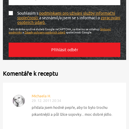
Souhlasím s
podmínkami pro užívání služby informační
společnosti
a seznámil/a jsem se s informací o
zpracování
osobních údajů
.
Tato stránka využívá služeb Google reCAPTCHA, na kterou se vztahují
Smluvní
podmínky
a
Zásady ochrany osobních údajů
společnosti Google.
Komentáře k receptu
Michaela H.
29. 12. 2011 20:34
přidala jsem hodně pepře, aby to bylo trochu
pikantnější a půl lžíce sojovky... moc dobré jídlo.