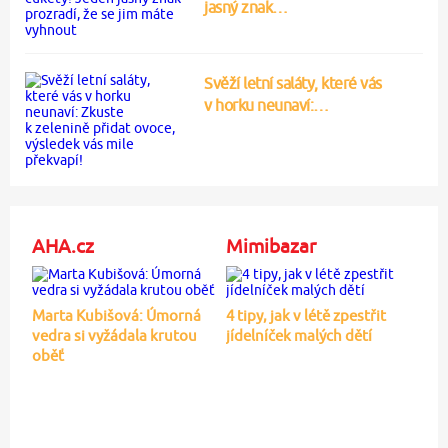
jasný znak…
Svěží letní saláty, které vás
v horku neunaví:…
AHA.cz
Mimibazar
Marta Kubišová: Úmorná
4 tipy, jak v létě zpestřit
vedra si vyžádala krutou
jídelníček malých dětí
oběť