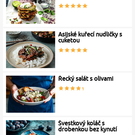
Asijské kuřecí nudličky s
cuketou
Řecký salát s olivami
Švestkový koláč s
drobenkou bez kynutí