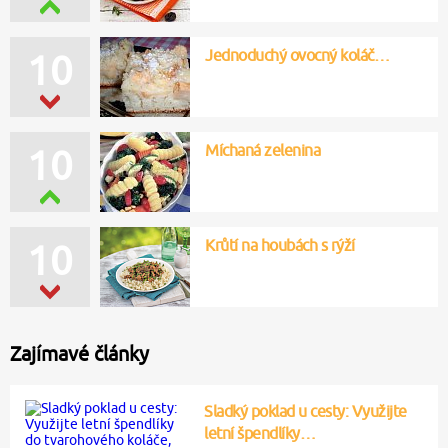
Jednoduchý ovocný koláč…
10
Míchaná zelenina
10
Krůtí na houbách s rýží
10
Zajímavé články
Sladký poklad u cesty: Využijte
letní špendlíky…