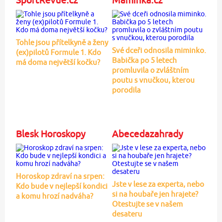
Tohle jsou přítelkyně a ženy
Své dceři odnosila miminko.
(ex)pilotů Formule 1. Kdo
Babička po 5 letech
má doma největší kočku?
promluvila o zvláštním
poutu s vnučkou, kterou
porodila
Blesk Horoskopy
Abecedazahrady
Horoskop zdraví na srpen:
Jste v lese za experta, nebo
Kdo bude v nejlepší kondici
si na houbaře jen hrajete?
a komu hrozí nadváha?
Otestujte se v našem
desateru