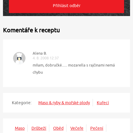
Komentáře k receptu
Alena B.
4. 8. 2008 12:37
mňam, dobručké...... mozarella s rajčinami nemá
chybu
Kategorie:
Maso & ryby & mořské plody
Kuřecí
Maso
Drůbeží
Oběd
Večeře
Pečení