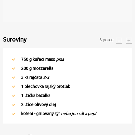
Suroviny
3
porce
750
g kuřecí maso
prsa
200
g mozzarella
3
ks rajčata
2-3
1
plechovka rajský protlak
1
lžička bazalka
2
lžíce olivový olej
koření - grilovaný sýr
nebo jen sůl a pepř