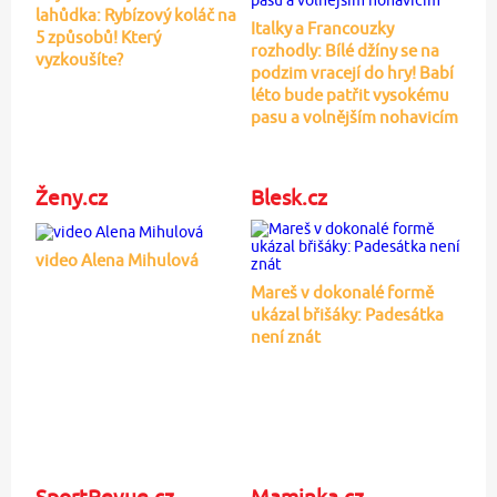
lahůdka: Rybízový koláč na
Italky a Francouzky
5 způsobů! Který
rozhodly: Bílé džíny se na
vyzkoušíte?
podzim vracejí do hry! Babí
léto bude patřit vysokému
pasu a volnějším nohavicím
Ženy.cz
Blesk.cz
video Alena Mihulová
Mareš v dokonalé formě
ukázal břišáky: Padesátka
není znát
SportRevue.cz
Maminka.cz