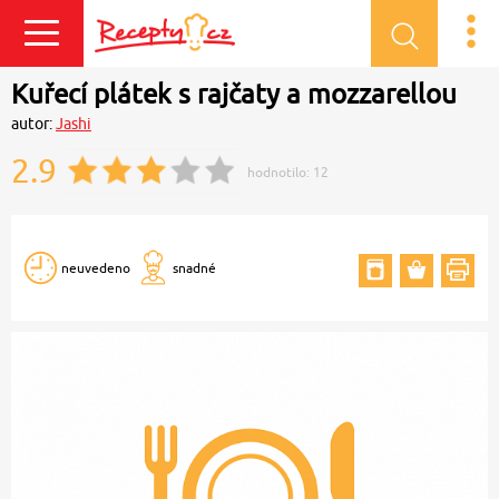
Přihlásit se
Kuřecí plátek s rajčaty a mozzarellou
autor:
Jashi
2.9
hodnotilo:
12
neuvedeno
snadné