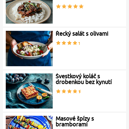
Řecký salát s olivami
Švestkový koláč s
drobenkou bez kynutí
Masové špízy s
bramborami