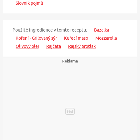
Slovník pojmů
Použité ingredience v tomto receptu:
Bazalka
Koření - Grilovaný sýr
Kuřecí maso
Mozzarella
Olivový olej
Rajčata
Rajský protlak