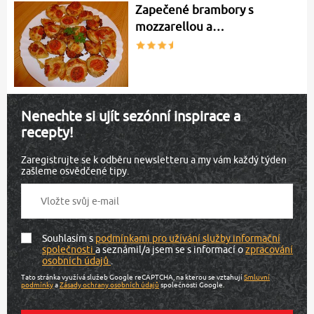
Zapečené brambory s
mozzarellou a…
Nenechte si ujít sezónní inspirace a
recepty!
Zaregistrujte se k odběru newsletteru a my vám každý týden
zašleme osvědčené tipy.
Souhlasím s
podmínkami pro užívání služby informační
společnosti
a seznámil/a jsem se s informací o
zpracování
osobních údajů
.
Tato stránka využívá služeb Google reCAPTCHA, na kterou se vztahují
Smluvní
podmínky
a
Zásady ochrany osobních údajů
společnosti Google.