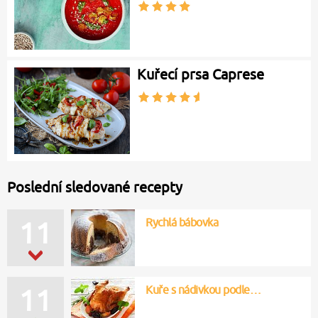
Kuřecí prsa Caprese
Poslední sledované recepty
Rychlá bábovka
11
Kuře s nádivkou podle…
11