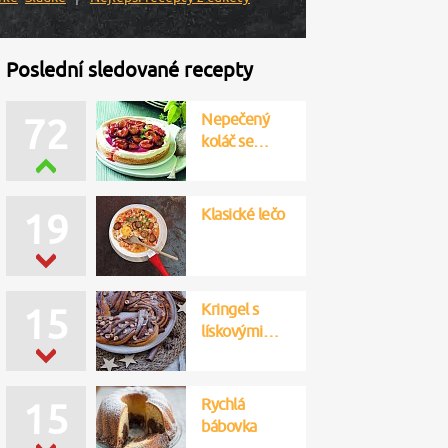
Poslední sledované recepty
Nepečený
72
koláč se…
Klasické lečo
19
Kringel s
15
lískovými…
Rychlá
15
bábovka