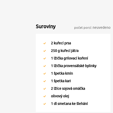
Suroviny
počet porcí:
neuvedeno
2
kuřecí prsa
250
g kuřecí játra
1
lžička grilovací koření
1
lžička provensálské bylinky
1
špetka kmín
1
špetka kari
2
lžíce sojová omáčka
olivový olej
1
dl smetana ke šlehání