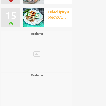
Kuřecí špízy a
15
ořechový…