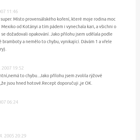
2007 11:46
 super. Místo provensálského koření, které moje rodina moc
 Mexiko od Kotányi a tím pádem i vynechala kari, a všichni o
u se dožadovali opakování. Jako přilohu jsem udělala podle
bramboty a nemělo to chybu, vynikající. Dávám 1 a vřele
ry).
. 2007 19:52
ntní,nemá to chybu...Jako přílohu jsem zvolila rýžové
,že jsou hned hotové.Recept doporučuji ,je OK.
2007 06:24
 4. 2005 20:29