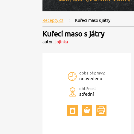
Recepty.cz
Kuřecí maso s játry
Kuřecí maso s játry
autor:
Jojinka
doba přípravy:
neuvedeno
obtížnost:
střední