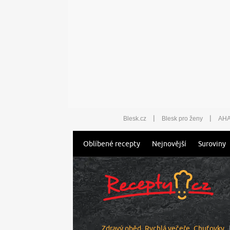
|
|
Blesk.cz
Blesk pro ženy
AHA
Oblíbené recepty
Nejnovější
Suroviny
Zdravý oběd
Rychlá večeře
Chuťovky