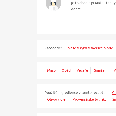
je to docela pikantni, tze
dobre..
Kategorie:
Maso & ryby & mořské plody
Maso
Oběd
Večeře
Smažení
V
Použité ingredience v tomto receptu:
Gr
Olivový olej
Provensálské bylinky
Sm