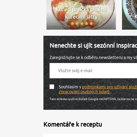
Kuřecí prsíčka plněná
kuřecími játry
K
Nenechte si ujít sezónní inspira
Zaregistrujte se k odběru newsletteru a my 
Souhlasím s
podmínkami pro užívání služ
zpracování osobních údajů
.
Tato stránka využívá služeb Google reCAPTCHA, na kterou se v
Komentáře k receptu