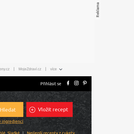
|
|
eny.cz
MojeZdraví.cz
více
Přihlásit se
Vložit recept
Hledat
 ingrediencí
hlé
Sladké
Nejlepší recepty z cukety