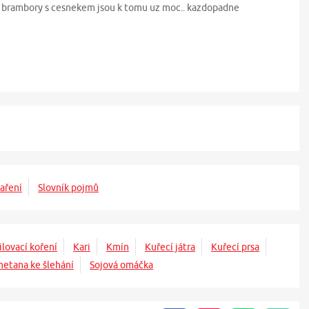
 ty brambory s cesnekem jsou k tomu uz moc.. kazdopadne
aření
Slovník pojmů
ilovací koření
Kari
Kmín
Kuřecí játra
Kuřecí prsa
etana ke šlehání
Sojová omáčka