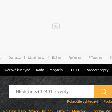
|
|
|
|
|
|
!
Dáma.cz
Maminka.cz
E15.cz
Reflex.cz
FITweb.cz
Ž
Světová kuchyně
Rady
Magazín
F.O.O.D.
Videorecepty
Pokročilé vyhledávání
Podle
Polévky
Maso
Omáčky
Přílohy
Těstoviny
Moučníky
Zdravé
Ryc