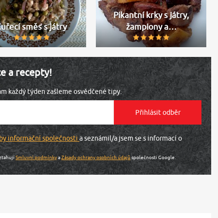
Pikantní krky s játry,
uřecí směs s játry
žampiony a…
ce a recepty!
vám každý týden zašleme osvědčené tipy.
by informační společnosti
a seznámil/a jsem se s informací o
ztahují
Smluvní podmínky
a
Zásady ochrany osobních údajů
společnosti Google.