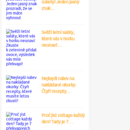
cukety! Jeden jasný
znak…
Svěží letní saláty,
které vás v horku
neunaví:…
Nejlepší nálev na
nakládané okurky:
Čtyři recepty…
Proč jíst cottage každý
den? Tady je 7…