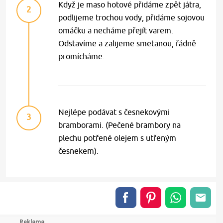
Když je maso hotové přidáme zpět játra,
2
podlijeme trochou vody, přidáme sojovou
omáčku a necháme přejít varem.
Odstavíme a zalijeme smetanou, řádně
promícháme.
Nejlépe podávat s česnekovými
3
bramborami. (Pečené brambory na
plechu potřené olejem s utřeným
česnekem).