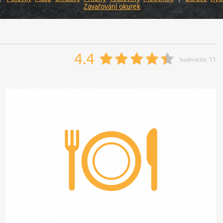
Zavařování okurek
4.4
hodnotilo:
11