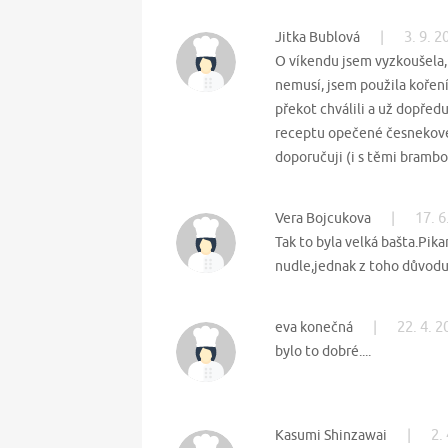
|
3. 9. 
Jitka Bublová
O víkendu jsem vyzkoušela,
nemusí, jsem použila koření
překot chválili a už dopřed
receptu opečené česnekové 
doporučuji (i s těmi brambo
|
17. 6
Vera Bojcukova
Tak to byla velká bašta.Pika
nudle,jednak z toho důvodu
|
22. 4. 
eva konečná
bylo to dobré....
|
2.
Kasumi Shinzawai