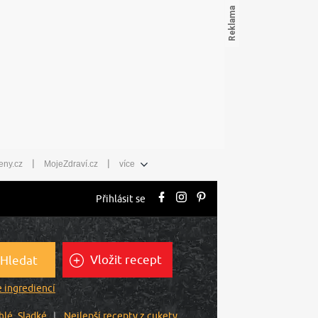
|
|
eny.cz
MojeZdraví.cz
více
Přihlásit se
Vložit recept
Hledat
 ingrediencí
hlé
Sladké
Nejlepší recepty z cukety