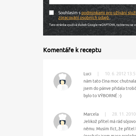
Souhlasím s
podmínkami pro užívání služ
zpracování osobních údajů
.
Tato stránka využívá služeb Google reCAPTCHA, na kterou se v
Komentáře k receptu
|
10. 6. 2012 13:5
Luci
nám tato čína moc chutnala
jsem do pánve přidala troši
bylo to VÝBORNÉ :-)
|
28. 11. 2010
Marcela
Jelikož přítel má rád sójovo
němu. Musím říct, že přítel