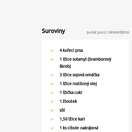
Suroviny
počet porcí:
neuvedeno
4
kuřecí prsa
1
lžíce solamyl (bramborový
škrob)
3
lžíce sojová omáčka
1
lžíce rostlinný olej
1
lžička cukr
1
žloutek
sůl
1,50
lžíce kari
1
ks cibule
nakrájená