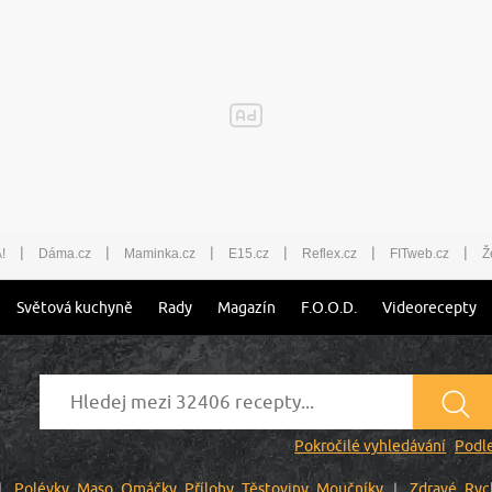
|
|
|
|
|
|
!
Dáma.cz
Maminka.cz
E15.cz
Reflex.cz
FITweb.cz
Ž
Světová kuchyně
Rady
Magazín
F.O.O.D.
Videorecepty
Pokročilé vyhledávání
Podle
Polévky
Maso
Omáčky
Přílohy
Těstoviny
Moučníky
Zdravé
Ryc