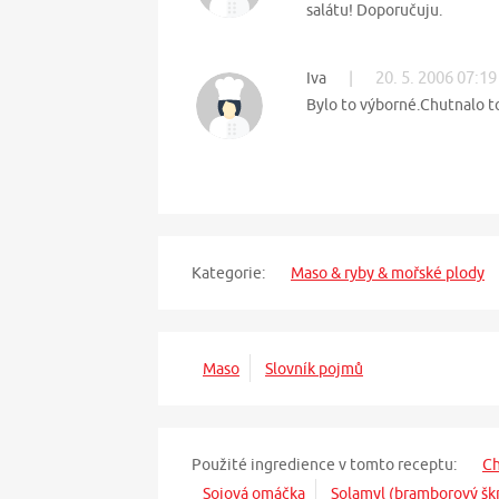
salátu! Doporučuju.
|
20. 5. 2006 07:19
Iva
Bylo to výborné.Chutnalo to
Kategorie:
Maso & ryby & mořské plody
Maso
Slovník pojmů
Použité ingredience v tomto receptu:
Ch
Sojová omáčka
Solamyl (bramborový šk