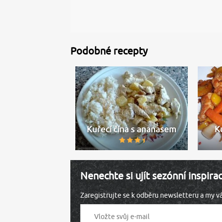
Podobné recepty
Kuřecí čína s ananasem
K
Nenechte si ujít sezónní inspira
Zaregistrujte se k odběru newsletteru a my 