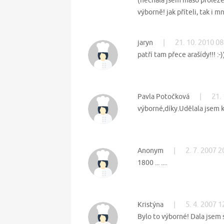
(nechala jsem maso proležet
výborně! jak příteli, tak i 
|
21. 10. 2010 08
jaryn
patří tam přece arašídy!!! :-)
|
21.
Pavla Potočková
výborné,díky.Udělala jsem 
|
2. 7. 2007 2
Anonym
1800 ... ....
|
5. 4. 2007 1
Kristýna
Bylo to výborné! Dala jsem 