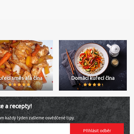
uřecí směs ala čína
Domácí kuřecí čína
ce a recepty!
vám každý týden zašleme osvědčené tipy.