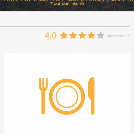
Zavařování okurek
4.0
hodnotilo:
19