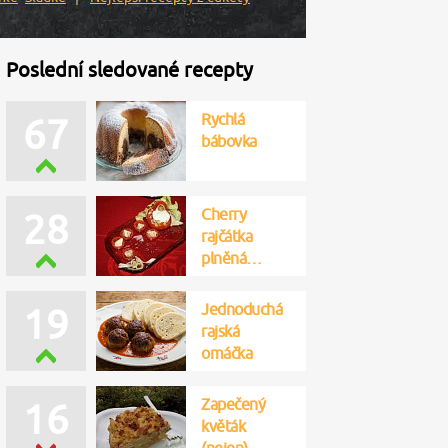
Poslední sledované recepty
Rychlá
67
bábovka
Cherry
28
rajčátka
plněná…
Jednoduchá
19
rajská
omáčka
Zapečený
16
květák