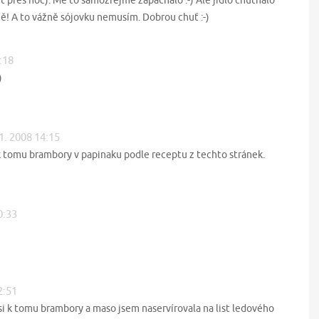
 přes noc). Mě to samozřejmě zapáchalo :-) Ale jídlo chutnalo
mně! A to vážně sójovku nemusím. Dobrou chuť :-)
:18
)
 1. 2008 14:15
k tomu brambory v papinaku podle receptu z techto stránek.
0:33
2:51
si k tomu brambory a maso jsem naservírovala na list ledového