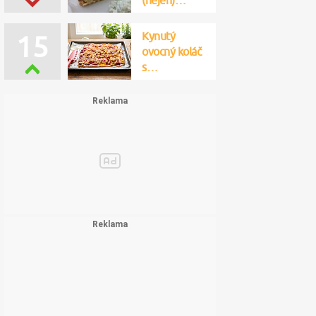
(nejen)…
Kynutý
15
ovocný koláč
s…