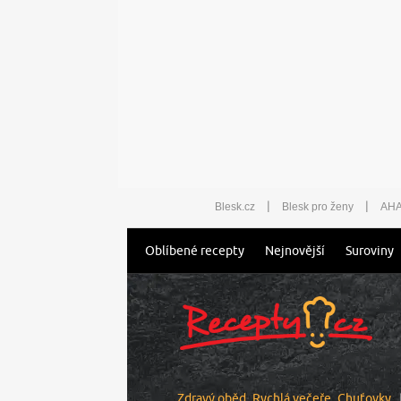
|
|
Blesk.cz
Blesk pro ženy
AHA
Oblíbené recepty
Nejnovější
Suroviny
Zdravý oběd
Rychlá večeře
Chuťovky