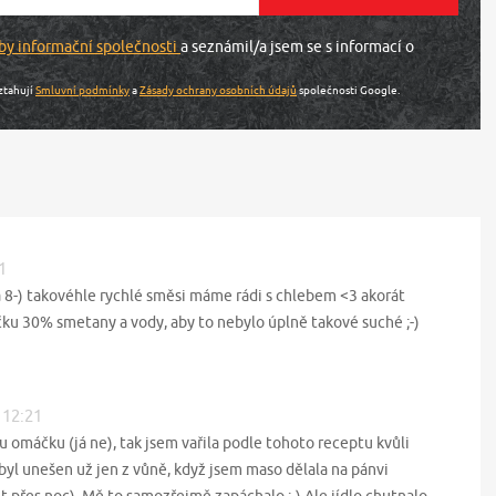
by informační společnosti
a seznámil/a jsem se s informací o
ztahují
Smluvní podmínky
a
Zásady ochrany osobních údajů
společnosti Google.
1
 8-) takovéhle rychlé směsi máme rádi s chlebem <3 akorát
čku 30% smetany a vody, aby to nebylo úplně takové suché ;-)
 12:21
u omáčku (já ne), tak jsem vařila podle tohoto receptu kvůli
 byl unešen už jen z vůně, když jsem maso dělala na pánvi