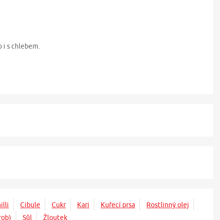
 i s chlebem.
illi
Cibule
Cukr
Kari
Kuřecí prsa
Rostlinný olej
rob)
Sůl
Žloutek