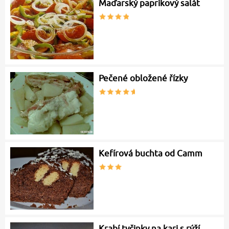
Maďarský paprikový salát
Pečené obložené řízky
Kefírová buchta od Camm
Krabí tyčinky na kari s rýží