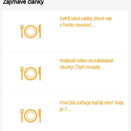
Zajímavé články
Svěží letní saláty, které vás
v horku neunaví:…
Nejlepší nálev na nakládané
okurky: Čtyři recepty…
Proč jíst cottage každý den? Tady
je 7…