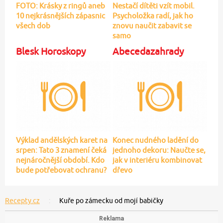
FOTO: Krásky z ringů aneb
Nestačí dítěti vzít mobil.
10 nejkrásnějších zápasnic
Psycholožka radí, jak ho
všech dob
znovu naučit zabavit se
samo
Blesk Horoskopy
Abecedazahrady
Výklad andělských karet na
Konec nudného ladění do
srpen: Tato 3 znamení čeká
jednoho dekoru: Naučte se,
nejnáročnější období. Kdo
jak v interiéru kombinovat
bude potřebovat ochranu?
dřevo
Recepty.cz
Kuře po zámecku od mojí babičky