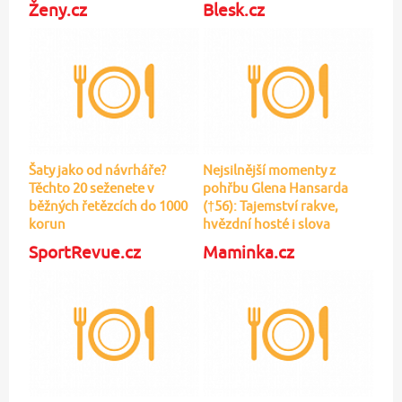
Ženy.cz
Blesk.cz
Šaty jako od návrháře?
Nejsilnější momenty z
Těchto 20 seženete v
pohřbu Glena Hansarda
běžných řetězcích do 1000
(†56): Tajemství rakve,
korun
hvězdní hosté i slova
manželky
SportRevue.cz
Maminka.cz