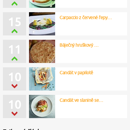
Carpaccio z červené řepy…
15
Báječný hruškový …
11
Candát v papilotě
10
Candát ve slanině se…
10