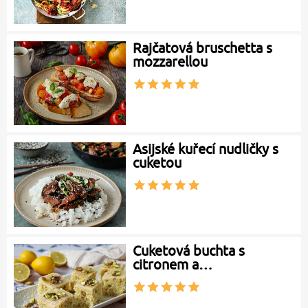
Rajčatová bruschetta s
mozzarellou
Asijské kuřecí nudličky s
cuketou
Cuketová buchta s
citronem a…