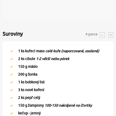
Suroviny
4
porce
1
ks kuřecí maso
celé kuře (naporcované, osolené)
2
ks cibule
1-2 větší nebo pórek
150
g máslo
200
g šunka
1
ks bobkový list
3
ks nové koření
2
ks pepř celý
150
g žampiony
100-150 nakrájené na čtvrtky
kečup - jemný