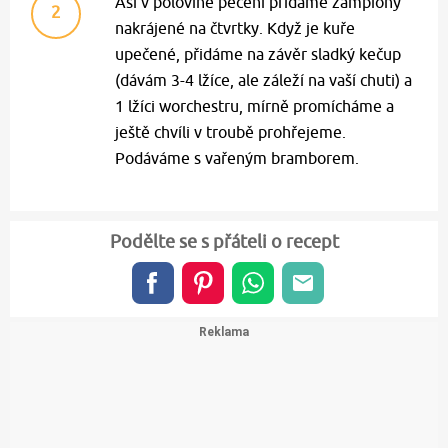
Asi v polovině pečení přidáme žampiony
2
nakrájené na čtvrtky. Když je kuře
upečené, přidáme na závěr sladký kečup
(dávám 3-4 lžíce, ale záleží na vaší chuti) a
1 lžíci worchestru, mírně promícháme a
ještě chvíli v troubě prohřejeme.
Podáváme s vařeným bramborem.
Podělte se s přáteli o recept