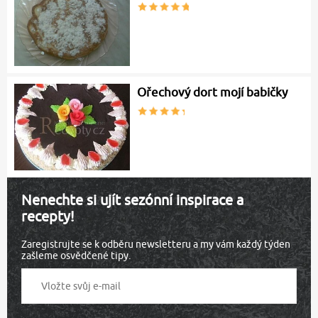
Ořechový dort mojí babičky
Nenechte si ujít sezónní inspirace a
recepty!
Zaregistrujte se k odběru newsletteru a my vám každý týden
zašleme osvědčené tipy.