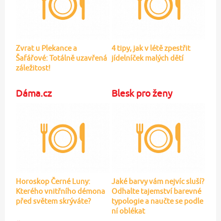
Zvrat u Plekance a
4 tipy, jak v létě zpestřit
Šafářové: Totálně uzavřená
jídelníček malých dětí
záležitost!
Dáma.cz
Blesk pro ženy
Horoskop Černé Luny:
Jaké barvy vám nejvíc sluší?
Kterého vnitřního démona
Odhalte tajemství barevné
před světem skrýváte?
typologie a naučte se podle
ní oblékat