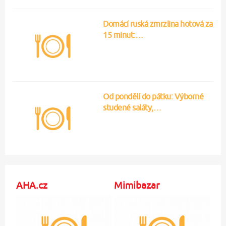
Domácí ruská zmrzlina hotová za
15 minut:…
Od pondělí do pátku: Výborné
studené saláty,…
AHA.cz
Mimibazar