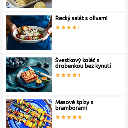
Řecký salát s olivami
Švestkový koláč s
drobenkou bez kynutí
Masové špízy s
bramborami