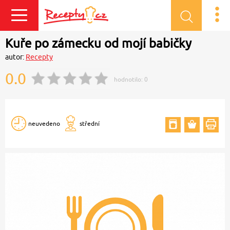
Přihlásit se
Kuře po zámecku od mojí babičky
autor:
Recepty
0.0
hodnotilo:
0
neuvedeno
střední