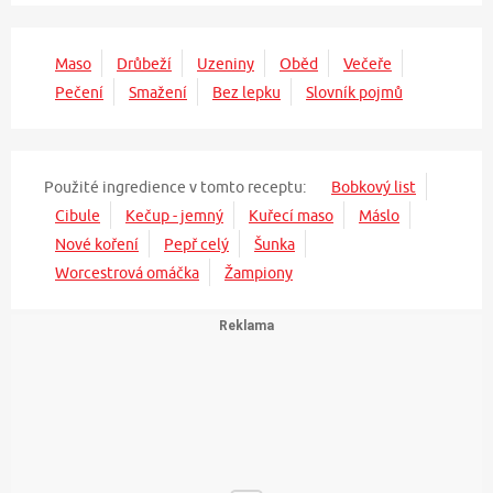
Maso
Drůbeží
Uzeniny
Oběd
Večeře
Pečení
Smažení
Bez lepku
Slovník pojmů
Použité ingredience v tomto receptu:
Bobkový list
Cibule
Kečup - jemný
Kuřecí maso
Máslo
Nové koření
Pepř celý
Šunka
Worcestrová omáčka
Žampiony