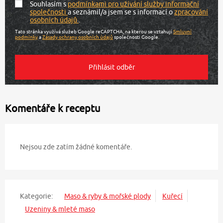
Souhlasím s
podmínkami pro užívání služby informační
společnosti
a seznámil/a jsem se s informací o
zpracování
osobních údajů
.
Tato stránka využívá služeb Google reCAPTCHA, na kterou se vztahují
Smluvní
podmínky
a
Zásady ochrany osobních údajů
společnosti Google.
Komentáře k receptu
Nejsou zde zatím žádné komentáře.
Kategorie:
Maso & ryby & mořské plody
Kuřecí
Uzeniny & mleté maso