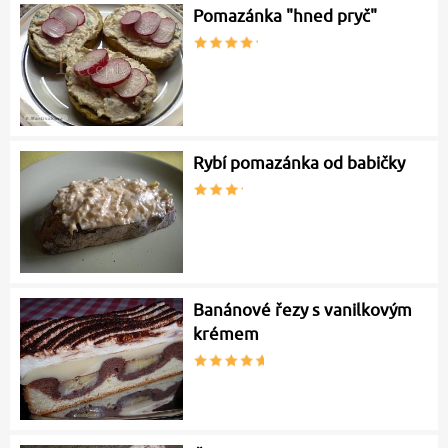
Pomazánka "hned pryč"
Rybí pomazánka od babičky
Banánové řezy s vanilkovým
krémem