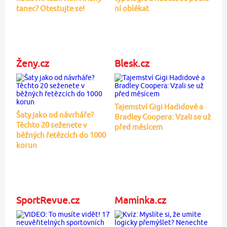
tanec? Otestujte se!
ní oblékat
Ženy.cz
Blesk.cz
Tajemství Gigi Hadidové a
Šaty jako od návrháře?
Bradley Coopera: Vzali se už
Těchto 20 seženete v
před měsícem
běžných řetězcích do 1000
korun
SportRevue.cz
Maminka.cz