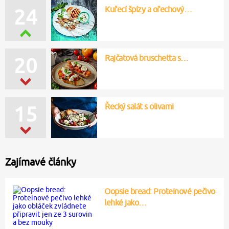
Kuřecí špízy a ořechový…
24
Rajčatová bruschetta s…
20
Řecký salát s olivami
15
Zajímavé články
Oopsie bread: Proteinové pečivo
lehké jako…