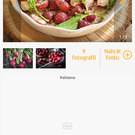
1 / 9
9
Nahrát
fotografií
fotku