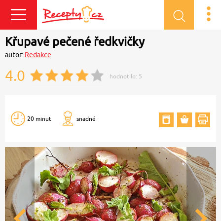
Přihlásit se
Křupavé pečené ředkvičky
autor:
Redakce
4.0
hodnotilo:
5
20 minut
snadné