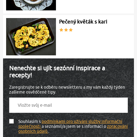
Pečený květák s kari
Nenechte si ujít sezónní inspirace a
recepty!
Zaregistrujte se k odběru newsletteru a my vám každý týden
zašleme osvědčené tipy.
Souhlasím s
podmínkami pro užívání služby informační
společnosti
a seznámil/a jsem se s informací o
zpracování
osobních údajů
.