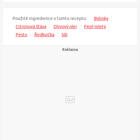
Použité ingredience v tomto receptu:
Bylinky
Citronová šťáva
Olivový olej
Pepř mletý
Pesto
Ředkvička
Sůl