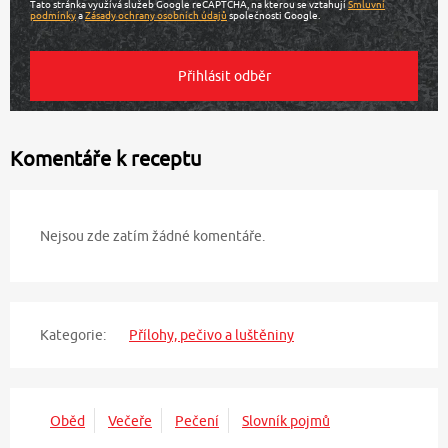
Tato stránka využívá služeb Google reCAPTCHA, na kterou se vztahují
Smluvní
podmínky
a
Zásady ochrany osobních údajů
společnosti Google.
Komentáře k receptu
Nejsou zde zatím žádné komentáře.
Kategorie:
Přílohy, pečivo a luštěniny
Oběd
Večeře
Pečení
Slovník pojmů