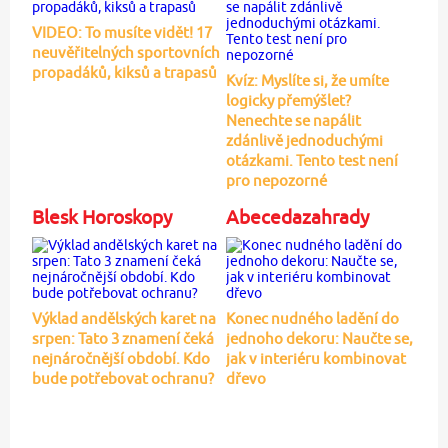
VIDEO: To musíte vidět! 17
neuvěřitelných sportovních
propadáků, kiksů a trapasů
Kvíz: Myslíte si, že umíte
logicky přemýšlet?
Nenechte se napálit
zdánlivě jednoduchými
otázkami. Tento test není
pro nepozorné
Blesk Horoskopy
Abecedazahrady
Výklad andělských karet na
Konec nudného ladění do
srpen: Tato 3 znamení čeká
jednoho dekoru: Naučte se,
nejnáročnější období. Kdo
jak v interiéru kombinovat
bude potřebovat ochranu?
dřevo