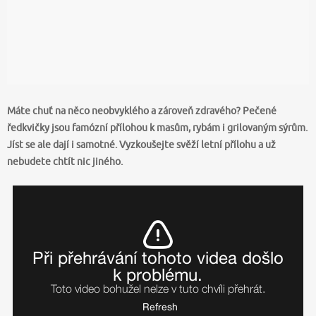
Máte chuť na něco neobvyklého a zároveň zdravého? Pečené
ředkvičky jsou famózní přílohou k masům, rybám i grilovaným sýrům.
Jíst se ale dají i samotné. Vyzkoušejte svěží letní přílohu a už
nebudete chtít nic jiného.