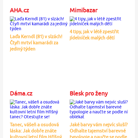
AHA.cz
Mimibazar
4 tipy, jak v létě zpestřit
Laďa Kerndl (81) v slzách!
jídelníček malých dětí
Čtyři mrtví kamarádi za
jediný týden
Dáma.cz
Blesk pro ženy
Tanec, vášeň a osudová
Jaké barvy vám nejvíc sluší?
láska: Jak dobře znáte
Odhalte tajemství barevné
kultovní letní film Hříšný
typologie a naučte se podle