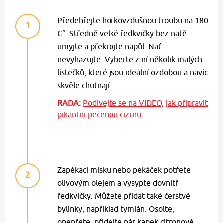
Předehřejte horkovzdušnou troubu na 180
1
C°. Středně velké ředkvičky bez natě
umyjte a překrojte napůl. Nať
nevyhazujte. Vyberte z ní několik malých
lístečků, které jsou ideální ozdobou a navíc
skvěle chutnají.
RADA:
Podívejte se na VIDEO, jak připravit
pikantní pečenou cizrnu
Zapékací misku nebo pekáček potřete
2
olivovým olejem a vysypte dovnitř
ředkvičky. Můžete přidat také čerstvé
bylinky, například tymián. Osolte,
opepřete, přidejte pár kapek citronové