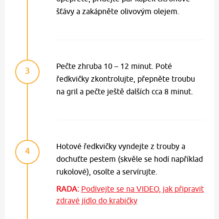
šťávy a zakápněte olivovým olejem.
Pečte zhruba 10 – 12 minut. Poté
3
ředkvičky zkontrolujte, přepněte troubu
na gril a pečte ještě dalších cca 8 minut.
Hotové ředkvičky vyndejte z trouby a
4
dochuťte pestem (skvěle se hodí například
rukolové), osolte a servírujte.
RADA:
Podívejte se na VIDEO, jak připravit
zdravé jídlo do krabičky