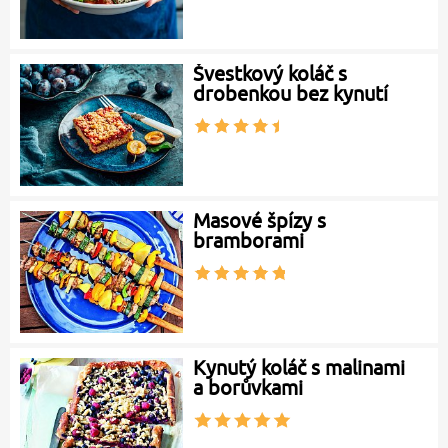
Švestkový koláč s
drobenkou bez kynutí
Masové špízy s
bramborami
Kynutý koláč s malinami
a borůvkami