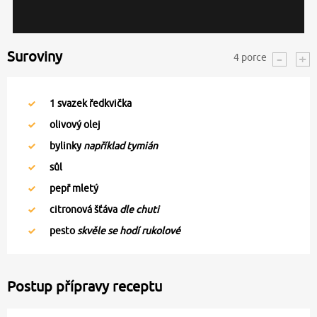
Suroviny
4
porce
1
svazek ředkvička
olivový olej
bylinky
například tymián
sůl
pepř mletý
citronová šťáva
dle chuti
pesto
skvěle se hodí rukolové
Postup přípravy receptu