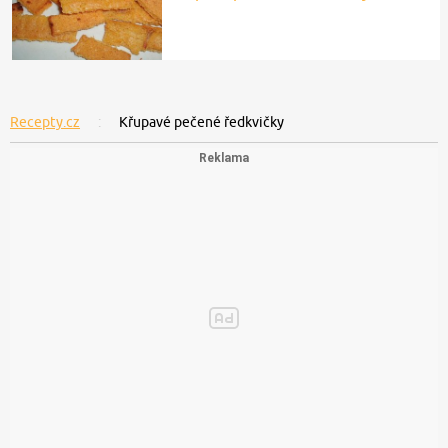
Recepty.cz
Křupavé pečené ředkvičky