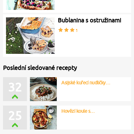
Bublanina s ostružinami
Poslední sledované recepty
Asijské kuřecí nudličky…
32
Hovězí koule s…
25