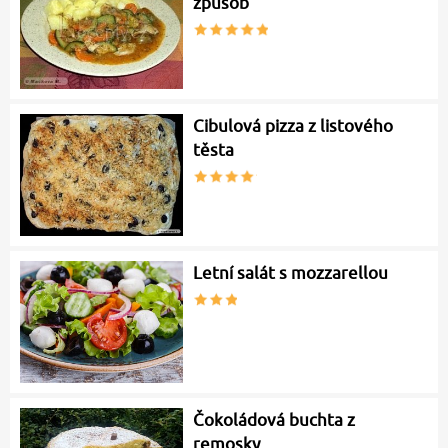
způsob
Cibulová pizza z listového
těsta
Letní salát s mozzarellou
Čokoládová buchta z
remosky