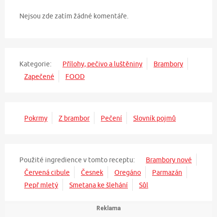
Nejsou zde zatím žádné komentáře.
Kategorie:
Přílohy, pečivo a luštěniny
Brambory
Zapečené
FOOD
Pokrmy
Z brambor
Pečení
Slovník pojmů
Použité ingredience v tomto receptu:
Brambory nové
Červená cibule
Česnek
Oregáno
Parmazán
Pepř mletý
Smetana ke šlehání
Sůl