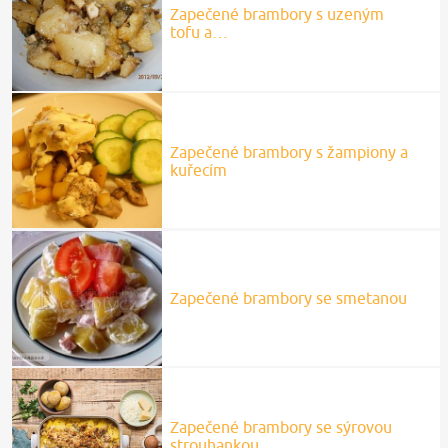
Zapečené brambory s uzeným
tofu a…
Zapečené brambory s žampiony a
kuřecím
Zapečené brambory se smetanou
Zapečené brambory se sýrovou
strouhankou