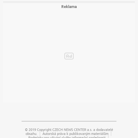
© 2019 Copyright
CZECH NEWS CENTER a.s.
a dodavatelé
obsahu.
Autorská práva k publikovaným materiálům
Podmínky pro užívání služby informační společnosti