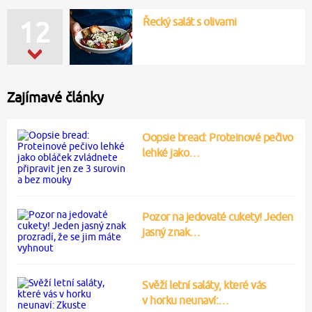
Řecký salát s olivami
12
Zajímavé články
Oopsie bread: Proteinové pečivo
lehké jako…
Pozor na jedovaté cukety! Jeden
jasný znak…
Svěží letní saláty, které vás
v horku neunaví:…