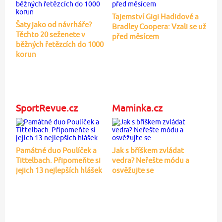
Tajemství Gigi Hadidové a
Šaty jako od návrháře?
Bradley Coopera: Vzali se už
Těchto 20 seženete v
před měsícem
běžných řetězcích do 1000
korun
SportRevue.cz
Maminka.cz
Památné duo Poulíček a
Jak s bříškem zvládat
Tittelbach. Připomeňte si
vedra? Neřešte módu a
jejich 13 nejlepších hlášek
osvěžujte se