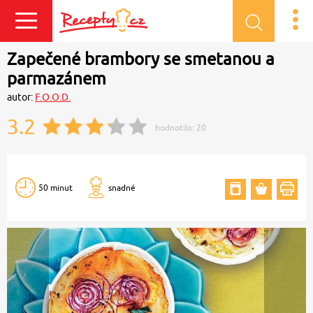
Přihlásit se
Zapečené brambory se smetanou a
parmazánem
autor:
F.O.O.D.
3.2
hodnotilo:
20
50 minut
snadné