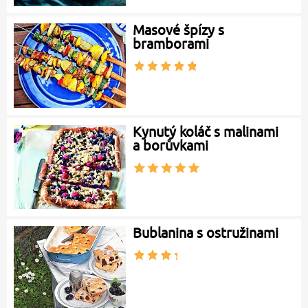
Masové špízy s
bramborami
Kynutý koláč s malinami
a borůvkami
Bublanina s ostružinami