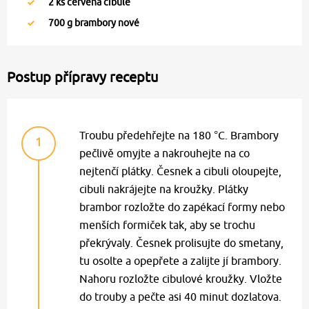
2
ks červená cibule
700
g brambory nové
Postup přípravy receptu
Troubu předehřejte na 180 °C. Brambory
1
pečlivě omyjte a nakrouhejte na co
nejtenčí plátky. Česnek a cibuli oloupejte,
cibuli nakrájejte na kroužky. Plátky
brambor rozložte do zapékací formy nebo
menších formiček tak, aby se trochu
překrývaly. Česnek prolisujte do smetany,
tu osolte a opepřete a zalijte jí brambory.
Nahoru rozložte cibulové kroužky. Vložte
do trouby a pečte asi 40 minut dozlatova.