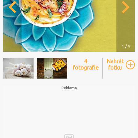
1 / 4
4
Nahrát
fotografie
fotku