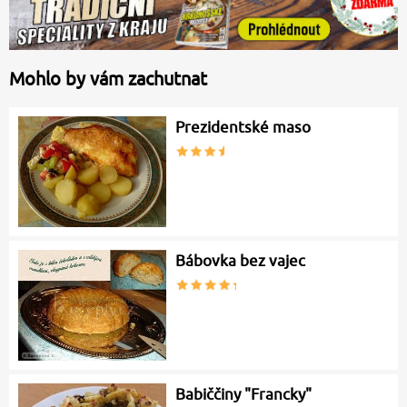
Mohlo by vám zachutnat
Prezidentské maso
Bábovka bez vajec
Babiččiny "Francky"