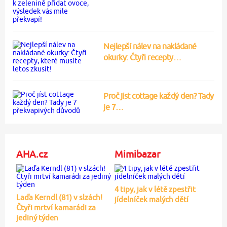
Nejlepší nálev na nakládané
okurky: Čtyři recepty…
Proč jíst cottage každý den? Tady
je 7…
AHA.cz
Mimibazar
4 tipy, jak v létě zpestřit
Laďa Kerndl (81) v slzách!
jídelníček malých dětí
Čtyři mrtví kamarádi za
jediný týden