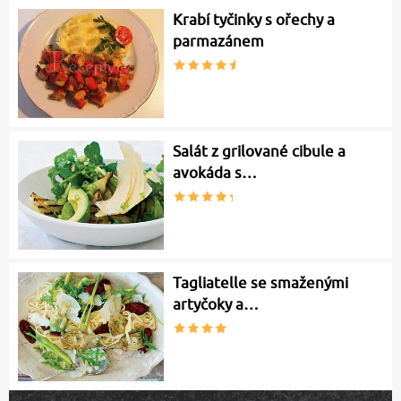
Krabí tyčinky s ořechy a
parmazánem
Salát z grilované cibule a
avokáda s…
Tagliatelle se smaženými
artyčoky a…