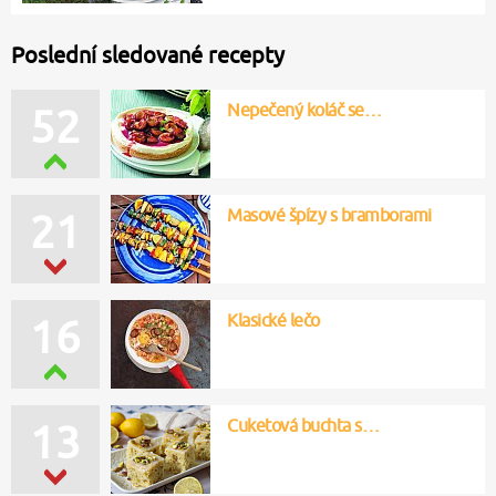
Poslední sledované recepty
Nepečený koláč se…
52
Masové špízy s bramborami
21
Klasické lečo
16
Cuketová buchta s…
13