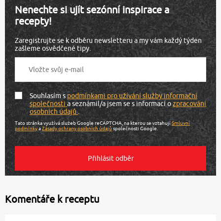
Nenechte si ujít sezónní inspirace a
recepty!
Zaregistrujte se k odběru newsletteru a my vám každý týden
zašleme osvědčené tipy.
Souhlasím s
podmínkami pro užívání služby informační
společnosti
a seznámil/a jsem se s informací o
zpracování
osobních údajů
.
Tato stránka využívá služeb Google reCAPTCHA, na kterou se vztahují
Smluvní
podmínky
a
Zásady ochrany osobních údajů
společnosti Google.
Komentáře k receptu