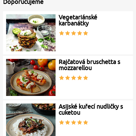
Doporučujeme
Vegetariánské
karbanátky
Rajčatová bruschetta s
mozzarellou
Asijské kuřecí nudličky s
cuketou