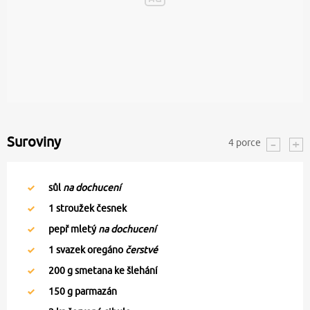
Suroviny
4
porce
sůl
na dochucení
1
stroužek česnek
pepř mletý
na dochucení
1
svazek oregáno
čerstvé
200
g smetana ke šlehání
150
g parmazán