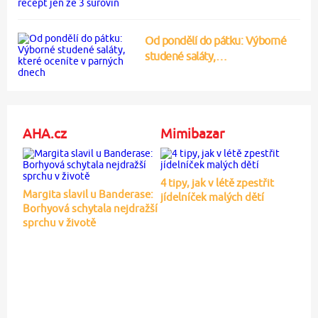
Od pondělí do pátku: Výborné
studené saláty,…
AHA.cz
Mimibazar
4 tipy, jak v létě zpestřit
Margita slavil u Banderase:
jídelníček malých dětí
Borhyová schytala nejdražší
sprchu v životě