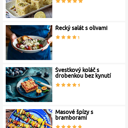
Řecký salát s olivami
Švestkový koláč s
drobenkou bez kynutí
Masové špízy s
bramborami