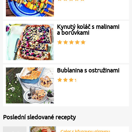
Kynutý koláč s malinami
a borůvkami
Bublanina s ostružinami
Poslední sledované recepty
Celer s křupavou sýrovou…