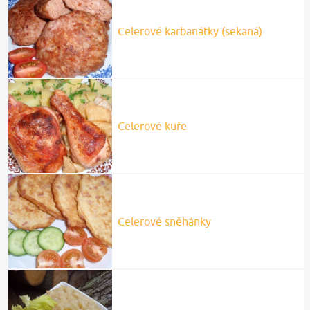
Celerové karbanátky (sekaná)
Celerové kuře
Celerové sněhánky