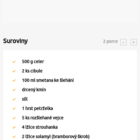
Suroviny
2
porce
500
g celer
2
ks cibule
100
ml smetana ke šlehání
drcený kmín
sůl
1
hrst petrželka
5
ks rozšlehané vejce
4
lžíce strouhanka
2
lžíce solamyl (bramborový škrob)