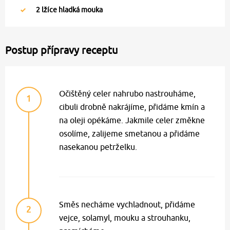
2
lžíce hladká mouka
Postup přípravy receptu
Očištěný celer nahrubo nastrouháme,
1
cibuli drobně nakrájíme, přidáme kmín a
na oleji opékáme. Jakmile celer změkne
osolíme, zalijeme smetanou a přidáme
nasekanou petrželku.
Směs necháme vychladnout, přidáme
2
vejce, solamyl, mouku a strouhanku,