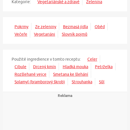
Kategorie:
Vegetariánské a zdravé
Zelenina
Pokrmy
Ze zeleniny
Bezmasá jídla
Oběd
Večeře
Vegetariáni
Slovník pojmů
Použité ingredience v tomto receptu:
Celer
Cibule
Drcený kmín
Hladká mouka
Petrželka
Rozšlehané vejce
Smetana ke šlehání
Solamyl (bramborový škrob)
Strouhanka
Sůl