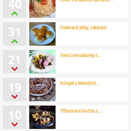
40
Polévané jáhly, základní…
31
Telecí medailonky s…
21
Kringel s lískovými…
19
Tříbarevná buchta z…
10