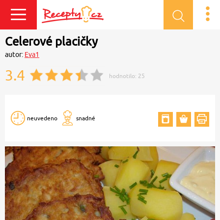
Přihlásit se
Celerové placičky
autor:
Eva1
3.4
hodnotilo:
25
neuvedeno
snadné