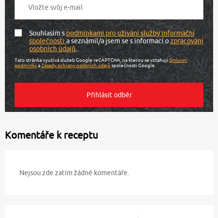
Souhlasím s
podmínkami pro užívání služby informační
společnosti
a seznámil/a jsem se s informací o
zpracování
osobních údajů
.
Tato stránka využívá služeb Google reCAPTCHA, na kterou se vztahují
Smluvní
podmínky
a
Zásady ochrany osobních údajů
společnosti Google.
Komentáře k receptu
Nejsou zde zatím žádné komentáře.