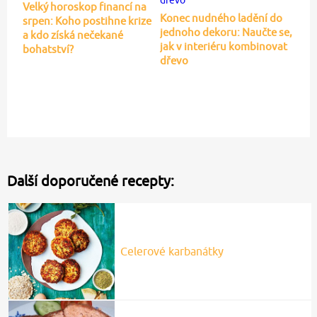
Velký horoskop financí na
Konec nudného ladění do
srpen: Koho postihne krize
jednoho dekoru: Naučte se,
a kdo získá nečekané
jak v interiéru kombinovat
bohatství?
dřevo
Další doporučené recepty:
Celerové karbanátky