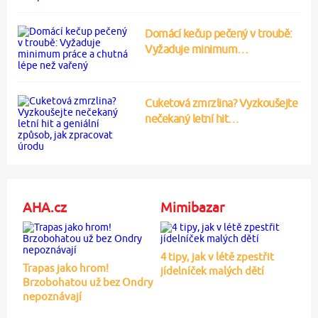
Domácí kečup pečený v troubě:
Vyžaduje minimum…
Cuketová zmrzlina? Vyzkoušejte
nečekaný letní hit…
AHA.cz
Mimibazar
4 tipy, jak v létě zpestřit
Trapas jako hrom!
jídelníček malých dětí
Brzobohatou už bez Ondry
nepoznávají