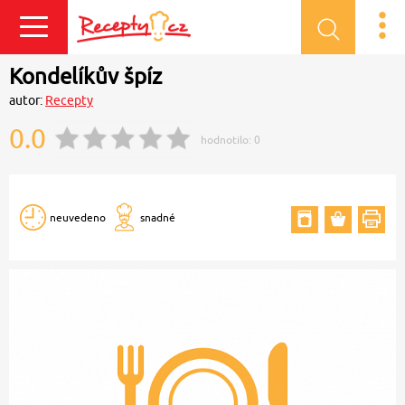
Přihlásit se
Kondelíkův špíz
autor:
Recepty
0.0
hodnotilo:
0
neuvedeno
snadné