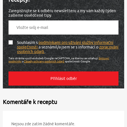
Zaregistrujte se k odběru newsletteru a my vám každý týden
zašleme osvědčené tipy.
Souhlasím s
podmínkami pro užívání služby informační
společnosti
a seznámil/a jsem se s informací o
zpracování
osobních údajů
.
Tato stránka využívá služeb Google reCAPTCHA, na kterou se vztahují
Smluvní
podmínky
a
Zásady ochrany osobních údajů
společnosti Google.
Komentáře k receptu
Nejsou zde zatím žádné komentáře.