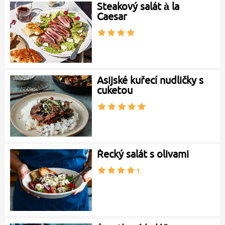
Steakový salát à la
Caesar
Asijské kuřecí nudličky s
cuketou
Řecký salát s olivami