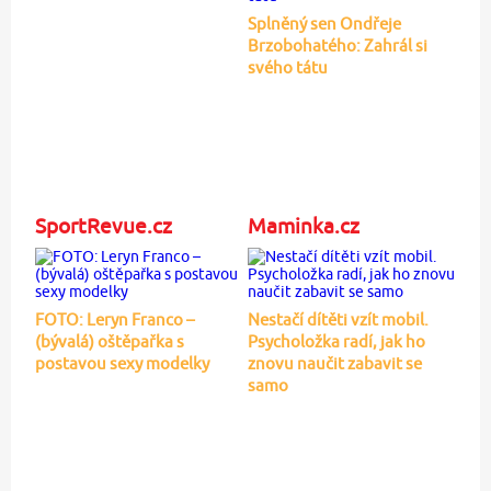
Splněný sen Ondřeje
Brzobohatého: Zahrál si
svého tátu
SportRevue.cz
Maminka.cz
FOTO: Leryn Franco –
Nestačí dítěti vzít mobil.
(bývalá) oštěpařka s
Psycholožka radí, jak ho
postavou sexy modelky
znovu naučit zabavit se
samo