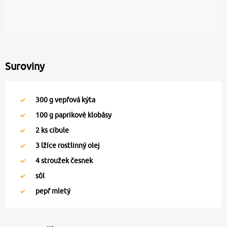
Suroviny
300
g vepřová kýta
100
g paprikové klobásy
2
ks cibule
3
lžíce rostlinný olej
4
stroužek česnek
sůl
pepř mletý