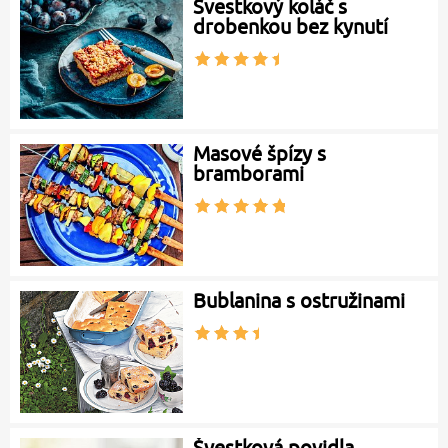
Švestkový koláč s
drobenkou bez kynutí
Masové špízy s
bramborami
Bublanina s ostružinami
Švestková povidla