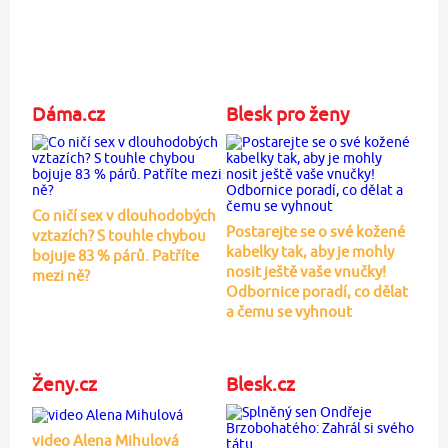
Dáma.cz
Blesk pro ženy
Co ničí sex v dlouhodobých
Postarejte se o své kožené
vztazích? S touhle chybou
kabelky tak, aby je mohly
bojuje 83 % párů. Patříte
nosit ještě vaše vnučky!
mezi ně?
Odbornice poradí, co dělat
a čemu se vyhnout
Ženy.cz
Blesk.cz
video Alena Mihulová