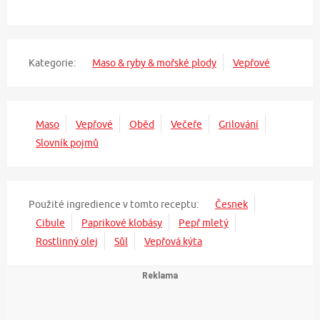
Kategorie:
Maso & ryby & mořské plody
Vepřové
Maso
Vepřové
Oběd
Večeře
Grilování
Slovník pojmů
Použité ingredience v tomto receptu:
Česnek
Cibule
Paprikové klobásy
Pepř mletý
Rostlinný olej
Sůl
Vepřová kýta