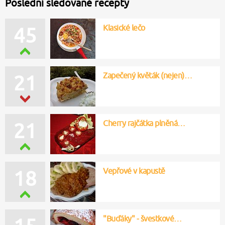
Poslední sledované recepty
Klasické lečo
45
Zapečený květák (nejen)…
21
Cherry rajčátka plněná…
21
Vepřové v kapustě
18
"Buďáky" - švestkové…