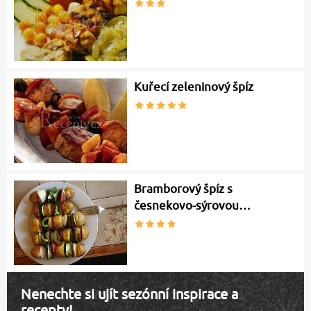
Kuřecí zeleninový špíz
Bramborový špíz s
česnekovo-sýrovou…
Nenechte si ujít sezónní inspirace a
recepty!