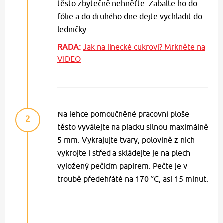
těsto zbytečně nehněťte. Zabalte ho do
fólie a do druhého dne dejte vychladit do
ledničky.
RADA:
Jak na linecké cukroví? Mrkněte na
VIDEO
Na lehce pomoučněné pracovní ploše
2
těsto vyválejte na placku silnou maximálně
5 mm. Vykrajujte tvary, polovině z nich
vykrojte i střed a skládejte je na plech
vyložený pečicím papírem. Pečte je v
troubě předehřáté na 170 °C, asi 15 minut.