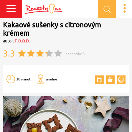
Přihlásit se
Kakaové sušenky s citronovým
krémem
autor:
F.O.O.D.
3.3
hodnotilo:
3
30 minut
snadné