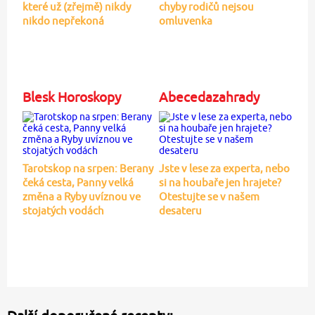
které už (zřejmě) nikdy
chyby rodičů nejsou
nikdo nepřekoná
omluvenka
Blesk Horoskopy
Abecedazahrady
Tarotskop na srpen: Berany
Jste v lese za experta, nebo
čeká cesta, Panny velká
si na houbaře jen hrajete?
změna a Ryby uvíznou ve
Otestujte se v našem
stojatých vodách
desateru