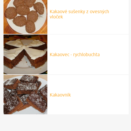
Kakaové sušenky z ovesných
vloček
Kakaovec - rychlobuchta
Kakaovník