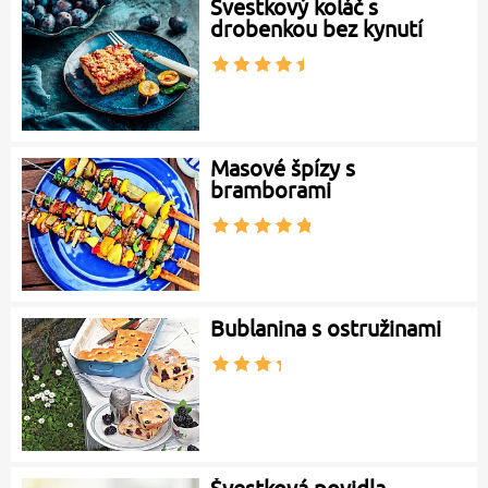
Švestkový koláč s
drobenkou bez kynutí
Masové špízy s
bramborami
Bublanina s ostružinami