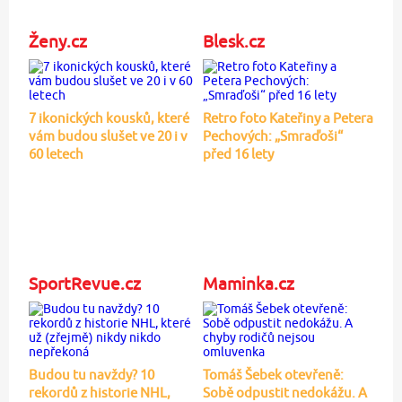
Ženy.cz
Blesk.cz
7 ikonických kousků, které
Retro foto Kateřiny a Petera
vám budou slušet ve 20 i v
Pechových: „Smraďoši“
60 letech
před 16 lety
SportRevue.cz
Maminka.cz
Budou tu navždy? 10
Tomáš Šebek otevřeně:
rekordů z historie NHL,
Sobě odpustit nedokážu. A