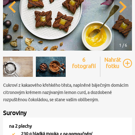
1 / 6
6
Nahrát
fotografií
fotku
Cukroví z kakaového křehkého těsta, naplněné báječným domácím
citronovým krémem nazývaným lemon curd, a dozdobené
rozpuštěnou čokoládou, se stane vaším oblíbeným.
Suroviny
na 2 plechy
230
g hladká mouka
+ na pomoučnění