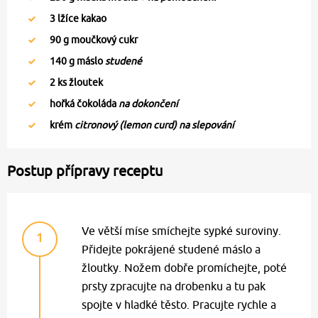
3
lžíce kakao
90
g moučkový cukr
140
g máslo
studené
2
ks žloutek
hořká čokoláda
na dokončení
krém
citronový (lemon curd) na slepování
Postup přípravy receptu
Ve větší míse smíchejte sypké suroviny.
1
Přidejte pokrájené studené máslo a
žloutky. Nožem dobře promíchejte, poté
prsty zpracujte na drobenku a tu pak
spojte v hladké těsto. Pracujte rychle a