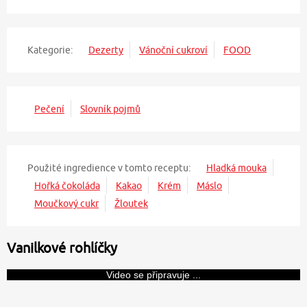
Kategorie:
Dezerty
Vánoční cukroví
FOOD
Pečení
Slovník pojmů
Použité ingredience v tomto receptu:
Hladká mouka
Hořká čokoláda
Kakao
Krém
Máslo
Moučkový cukr
Žloutek
Vanilkové rohlíčky
Video se připravuje ...