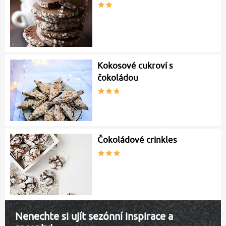
Kokosové cukroví s
čokoládou
Čokoládové crinkles
Nenechte si ujít sezónní inspirace a