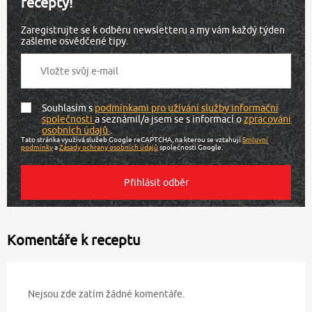
recepty!
Zaregistrujte se k odběru newsletteru a my vám každý týden
zašleme osvědčené tipy.
Souhlasím s
podmínkami pro užívání služby informační
společnosti
a seznámil/a jsem se s informací o
zpracování
osobních údajů
.
Tato stránka využívá služeb Google reCAPTCHA, na kterou se vztahují
Smluvní
podmínky
a
Zásady ochrany osobních údajů
společnosti Google.
Komentáře k receptu
Nejsou zde zatím žádné komentáře.