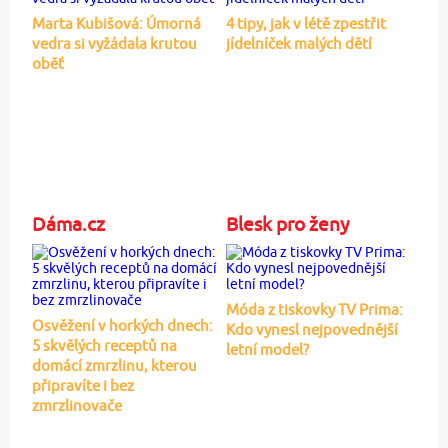
Marta Kubišová: Úmorná
4 tipy, jak v létě zpestřit
vedra si vyžádala krutou
jídelníček malých dětí
oběť
Dáma.cz
Blesk pro ženy
Móda z tiskovky TV Prima:
Osvěžení v horkých dnech:
Kdo vynesl nejpovednější
5 skvělých receptů na
letní model?
domácí zmrzlinu, kterou
připravíte i bez
zmrzlinovače