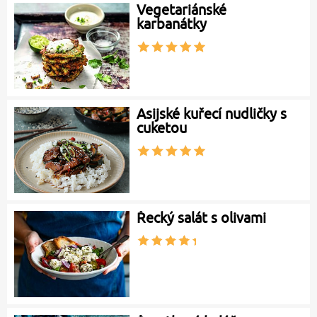
Vegetariánské
karbanátky
Asijské kuřecí nudličky s
cuketou
Řecký salát s olivami