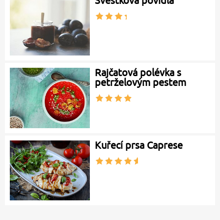
Švestková povidla
Rajčatová polévka s
petrželovým pestem
Kuřecí prsa Caprese