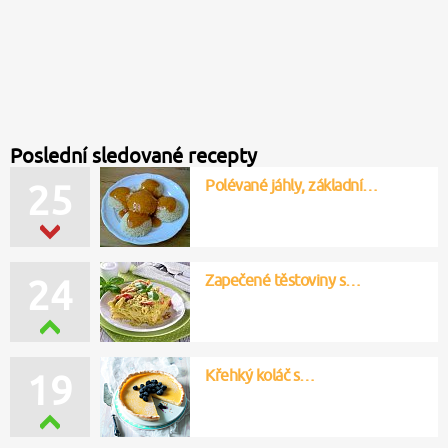
Poslední sledované recepty
Polévané jáhly, základní…
24
Zapečené těstoviny s…
22
Křehký koláč s…
21