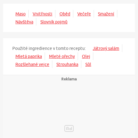
Maso
Vnitřnosti
Oběd
Večeře
Smažení
Návštěva
Slovník pojmů
Použité ingredience v tomto receptu:
Játrový salám
Mletá paprika
Mleté ořechy
Olej
Rozšlehané vejce
Strouhanka
Sůl