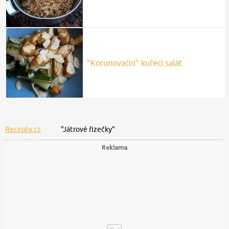
"Korunovační" kuřecí salát
Recepty.cz
"Játrové řízečky"