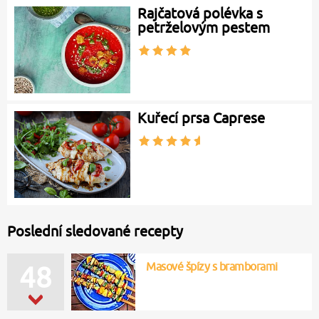
Rajčatová polévka s
petrželovým pestem
Kuřecí prsa Caprese
Poslední sledované recepty
Masové špízy s bramborami
48