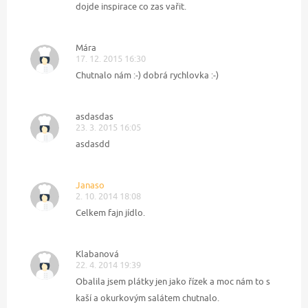
dojde inspirace co zas vařit.
Mára
17. 12. 2015 16:30
Chutnalo nám :-) dobrá rychlovka :-)
asdasdas
23. 3. 2015 16:05
asdasdd
Janaso
2. 10. 2014 18:08
Celkem fajn jídlo.
Klabanová
22. 4. 2014 19:39
Obalila jsem plátky jen jako řízek a moc nám to s
kaší a okurkovým salátem chutnalo.