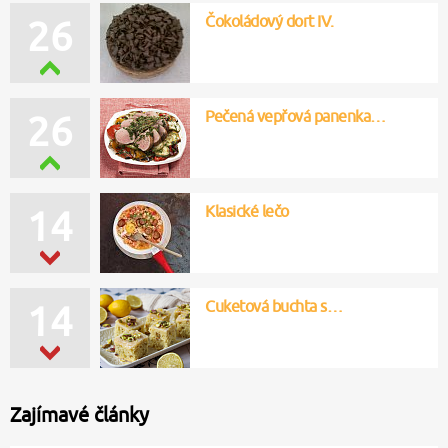
Čokoládový dort IV.
26
Pečená vepřová panenka…
26
Klasické lečo
14
Cuketová buchta s…
14
Zajímavé články