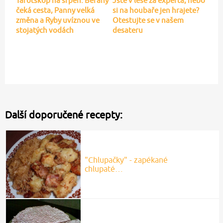
Tarotskop na srpen: Berany
Jste v lese za experta, nebo
čeká cesta, Panny velká
si na houbaře jen hrajete?
změna a Ryby uvíznou ve
Otestujte se v našem
stojatých vodách
desateru
Další doporučené recepty:
"Chlupačky" - zapékané
chlupaté…