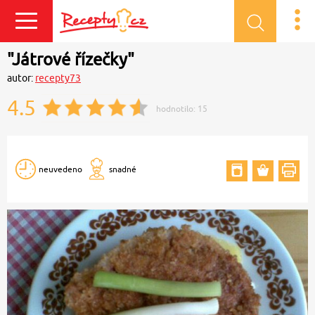
Přihlásit se
"Játrové řízečky"
autor:
recepty73
4.5
hodnotilo:
15
neuvedeno
snadné