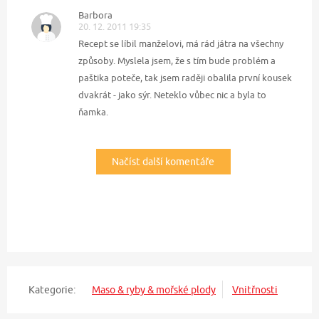
Barbora
20. 12. 2011 19:35
Recept se líbil manželovi, má rád játra na všechny
způsoby. Myslela jsem, že s tím bude problém a
paštika poteče, tak jsem raději obalila první kousek
dvakrát - jako sýr. Neteklo vůbec nic a byla to
ňamka.
Načíst další komentáře
Kategorie:
Maso & ryby & mořské plody
Vnitřnosti