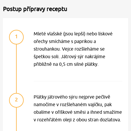
Postup přípravy receptu
Mleté vlašské (jsou lepší) nebo lískové
1
ořechy smícháme s paprikou a
strouhankou. Vejce rozšleháme se
špetkou soli. Játrový sýr nakrájíme
přibližně na 0,5 cm silné plátky.
Plátky játrového sýru nejprve pečlivě
2
namočíme v rozšlehaném vajíčku, pak
obalíme v oříškové směsi a ihned smažíme
v rozehřátém oleji z obou stran dozlatova.