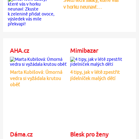
v horku neunaví:…
AHA.cz
Mimibazar
Marta Kubišová: Úmorná
4 tipy, jak v létě zpestřit
vedra si vyžádala krutou
jídelníček malých dětí
oběť
Dáma.cz
Blesk pro ženy