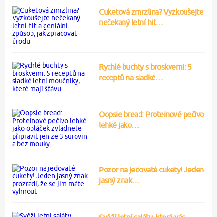
Cuketová zmrzlina? Vyzkoušejte
nečekaný letní hit…
Rychlé buchty s broskvemi: 5
receptů na sladké…
Oopsie bread: Proteinové pečivo
lehké jako…
Pozor na jedovaté cukety! Jeden
jasný znak…
Svěží letní saláty, které vás