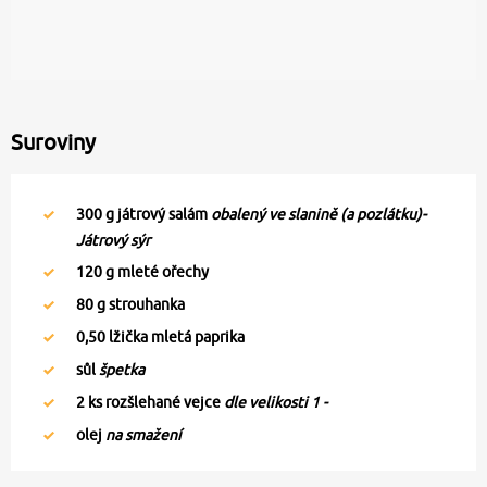
Suroviny
300
g játrový salám
obalený ve slanině (a pozlátku)-
Játrový sýr
120
g mleté ořechy
80
g strouhanka
0,50
lžička mletá paprika
sůl
špetka
2
ks rozšlehané vejce
dle velikosti 1 -
olej
na smažení