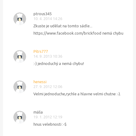
ptrous345
10. 4. 2014 14:26
Zkuste je udělat na tomto sádle...
https://www.facebook.com/brickfood nemá chybu
Pítrs777
14. 9. 2013 10:36
:-) jednoduchý a nemá chybu!
henessi
27. 9. 2012 12:06
Velmi jednoduche,rychle a hlavne velmi chutne :-).
máša
19. 1. 2012 12:19
hnus velebnosti :-$