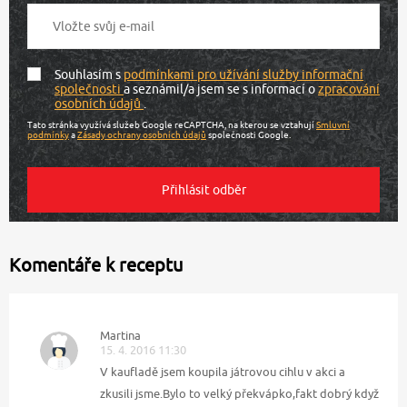
Souhlasím s
podmínkami pro užívání služby informační
společnosti
a seznámil/a jsem se s informací o
zpracování
osobních údajů
.
Tato stránka využívá služeb Google reCAPTCHA, na kterou se vztahují
Smluvní
podmínky
a
Zásady ochrany osobních údajů
společnosti Google.
Komentáře k receptu
Martina
15. 4. 2016 11:30
V kaufladě jsem koupila játrovou cihlu v akci a
zkusili jsme.Bylo to velký překvápko,fakt dobrý když