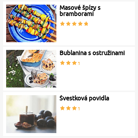
Masové špízy s
bramborami
Bublanina s ostružinami
Švestková povidla