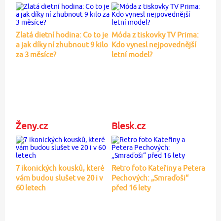
Zlatá dietní hodina: Co to je
Móda z tiskovky TV Prima:
a jak díky ní zhubnout 9 kilo
Kdo vynesl nejpovednější
za 3 měsíce?
letní model?
Ženy.cz
Blesk.cz
7 ikonických kousků, které
Retro foto Kateřiny a Petera
vám budou slušet ve 20 i v
Pechových: „Smraďoši“
60 letech
před 16 lety