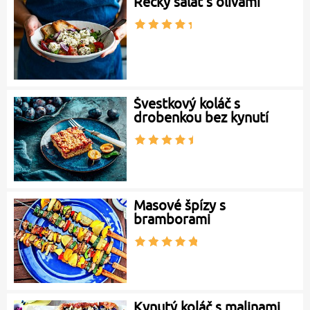
Řecký salát s olivami
Švestkový koláč s
drobenkou bez kynutí
Masové špízy s
bramborami
Kynutý koláč s malinami