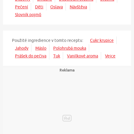
Pečení
Děti
Oslava
Návštěva
Slovník pojmů
Použité ingredience v tomto receptu:
Cukr krupice
Jahody
Máslo
Polohrubá mouka
Prášek do pečiva
Tuk
Vanilkové aroma
Vejce