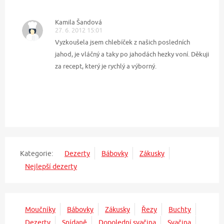
Kamila Šandová
27. 6. 2012 15:01
Vyzkoušela jsem chlebíček z našich posledních
jahod, je vláčný a taky po jahodách hezky voní. Děkuji
za recept, který je rychlý a výborný.
Kategorie:
Dezerty
Bábovky
Zákusky
Nejlepší dezerty
Moučníky
Bábovky
Zákusky
Řezy
Buchty
Dezerty
Snídaně
Dopolední svačina
Svačina