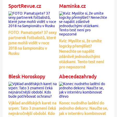
SportRevue.cz
Maminka.cz
FOTO: Pamatujete? 37 sexy
partnerek fotbalistů, které
Kvíz: Myslíte si, že umíte
jsme mohli vidět v roce
logicky přemýšlet?
2018 na šampionátu v
Nenechte se napálit
Rusku
zdánlivě jednoduchými
otázkami. Tento test není
pro nepozorné
Blesk Horoskopy
Abecedazahrady
Výklad andělských karet na
Konec nudného ladění do
srpen: Tato 3 znamení čeká
jednoho dekoru: Naučte se,
nejnáročnější období. Kdo
jak v interiéru kombinovat