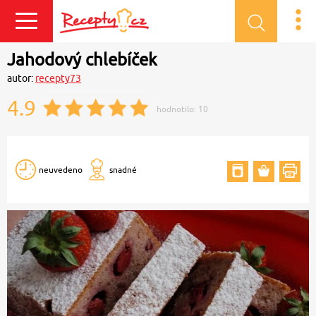
Přihlásit se
Jahodový chlebíček
autor:
recepty73
4.9
hodnotilo:
10
neuvedeno
snadné