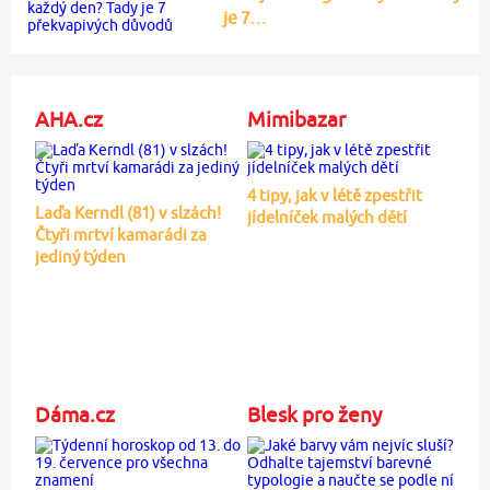
je 7…
AHA.cz
Mimibazar
4 tipy, jak v létě zpestřit
Laďa Kerndl (81) v slzách!
jídelníček malých dětí
Čtyři mrtví kamarádi za
jediný týden
Dáma.cz
Blesk pro ženy