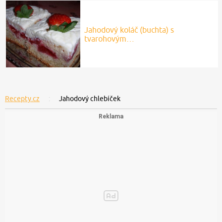
Jahodový koláč (buchta) s
tvarohovým…
Recepty.cz
Jahodový chlebíček