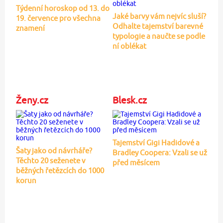
Týdenní horoskop od 13. do
Jaké barvy vám nejvíc sluší?
19. července pro všechna
Odhalte tajemství barevné
znamení
typologie a naučte se podle
ní oblékat
Ženy.cz
Blesk.cz
Tajemství Gigi Hadidové a
Šaty jako od návrháře?
Bradley Coopera: Vzali se už
Těchto 20 seženete v
před měsícem
běžných řetězcích do 1000
korun