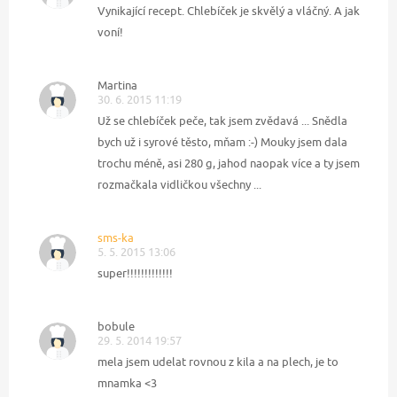
Vynikající recept. Chlebíček je skvělý a vláčný. A jak
voní!
Martina
30. 6. 2015 11:19
Už se chlebíček peče, tak jsem zvědavá ... Snědla
bych už i syrové těsto, mňam :-) Mouky jsem dala
trochu méně, asi 280 g, jahod naopak více a ty jsem
rozmačkala vidličkou všechny ...
sms-ka
5. 5. 2015 13:06
super!!!!!!!!!!!!!
bobule
29. 5. 2014 19:57
mela jsem udelat rovnou z kila a na plech, je to
mnamka <3