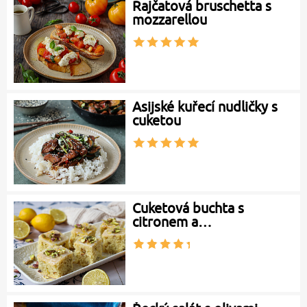
Rajčatová bruschetta s
mozzarellou
Asijské kuřecí nudličky s
cuketou
Cuketová buchta s
citronem a…