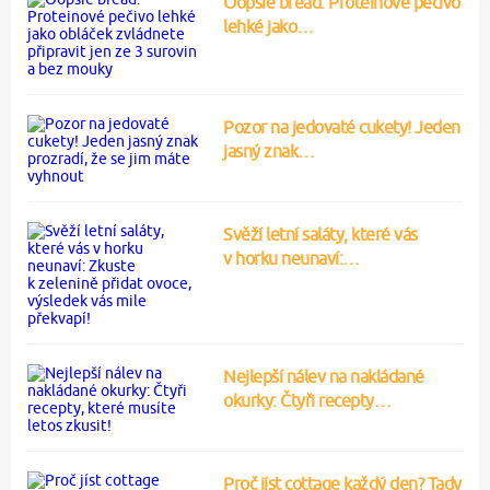
Oopsie bread: Proteinové pečivo
lehké jako…
Pozor na jedovaté cukety! Jeden
jasný znak…
Svěží letní saláty, které vás
v horku neunaví:…
Nejlepší nálev na nakládané
okurky: Čtyři recepty…
Proč jíst cottage každý den? Tady