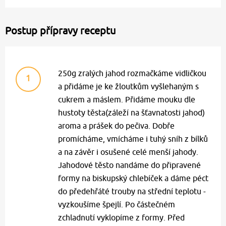
Postup přípravy receptu
250g zralých jahod rozmačkáme vidličkou
1
a přidáme je ke žloutkům vyšlehaným s
cukrem a máslem. Přidáme mouku dle
hustoty těsta(záleží na šťavnatosti jahod)
aroma a prášek do pečiva. Dobře
promícháme, vmícháme i tuhý sníh z bílků
a na závěr i osušené celé menší jahody.
Jahodové těsto nandáme do připravené
formy na biskupský chlebíček a dáme péct
do předehřáté trouby na střední teplotu -
vyzkoušíme špejlí. Po částečném
zchladnutí vyklopíme z formy. Před