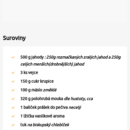
Suroviny
500
g jahody
: 250g rozmačkaných zralých jahod a 250g
celých menších(drobnějších) jahod
3
ks vejce
150
g cukr krupice
100
g máslo
změklé
320
g polohrubá mouka
dle hustoty, cca
1
balíček prášek do pečiva
necelý
1
lžička vanilkové aroma
tuk
na biskupský chlebíček