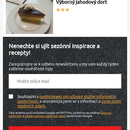
Výborný jahodový dort
Nenechte si ujít sezónní inspirace a
recepty!
Zaregistrujte se k odběru newsletteru a my vám každý týden
zašleme osvědčené tipy.
Souhlasím s
podmínkami pro užívání služby informační
společnosti
a seznámil/a jsem se s informací o
zpracování
osobních údajů
.
Tato stránka využívá služeb Google reCAPTCHA, na kterou se vztahují
Smluvní
podmínky
a
Zásady ochrany osobních údajů
společnosti Google.