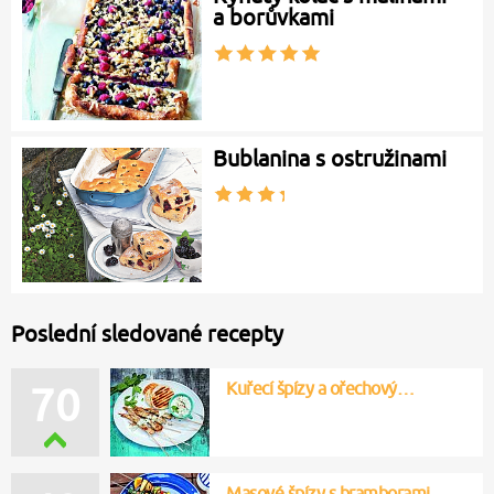
a borůvkami
Bublanina s ostružinami
Poslední sledované recepty
Kuřecí špízy a ořechový…
70
Masové špízy s bramborami