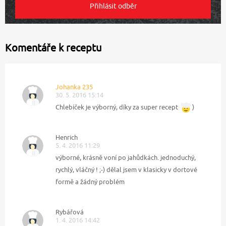
Komentáře k receptu
Johanka 235
30. 5. 2016 15:14
Chlebíček je výborný, díky za super recept
)
Henrich
5. 4. 2016 11:29
výborné, krásně voní po jahůdkách. jednoduchý,
rychlý, vláčný ! ;-) dělal jsem v klasicky v dortové
formě a žádný problém
Rybářová
1. 4. 2016 14:42