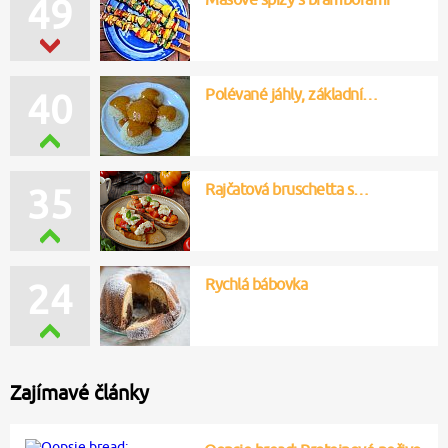
49
Polévané jáhly, základní…
40
Rajčatová bruschetta s…
35
Rychlá bábovka
24
Zajímavé články