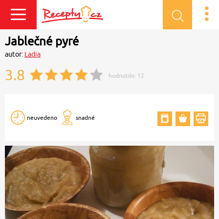
Přihlásit se
Jablečné pyré
autor:
Ladia
3.8
hodnotilo:
12
neuvedeno
snadné