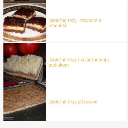
Jablečné řezy - šťavnaté a
lehounké
Jablečné řezy / koláč (nejen) s
pudinkem
Jablečné řezy piškotové