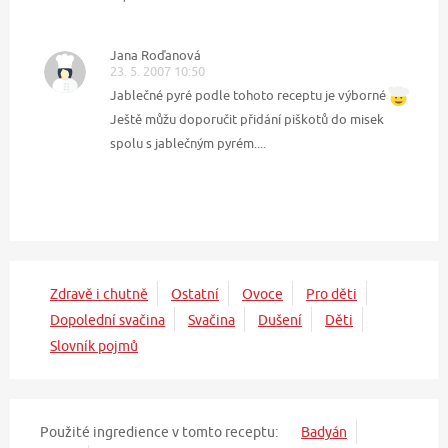
Jana Roďanová
23. 5. 2007 10:50
Jablečné pyré podle tohoto receptu je výborné
Ještě můžu doporučit přidání piškotů do misek
spolu s jablečným pyrém....
Zdravě i chutně
Ostatní
Ovoce
Pro děti
Dopolední svačina
Svačina
Dušení
Děti
Slovník pojmů
Použité ingredience v tomto receptu:
Badyán