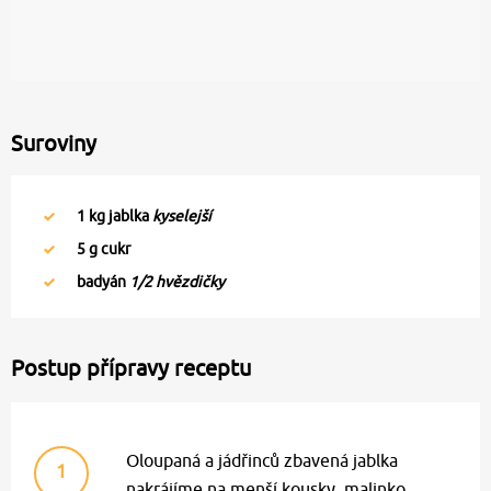
Suroviny
1
kg jablka
kyselejší
5
g cukr
badyán
1/2 hvězdičky
Postup přípravy receptu
Oloupaná a jádřinců zbavená jablka
1
nakrájíme na menší kousky, malinko