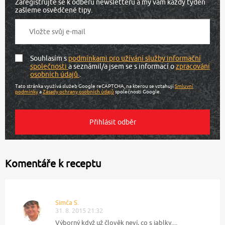
Zaregistrujte se k odběru newsletteru a my vám každý týden
zašleme osvědčené tipy.
Souhlasím s
podmínkami pro užívání služby informační
společnosti
a seznámil/a jsem se s informací o
zpracování
osobních údajů
.
Tato stránka využívá služeb Google reCAPTCHA, na kterou se vztahují
Smluvní
podmínky
a
Zásady ochrany osobních údajů
společnosti Google.
Komentáře k receptu
Simča S.
31. 8. 2015 21:32
Výborný když už člověk neví, co s jablky....