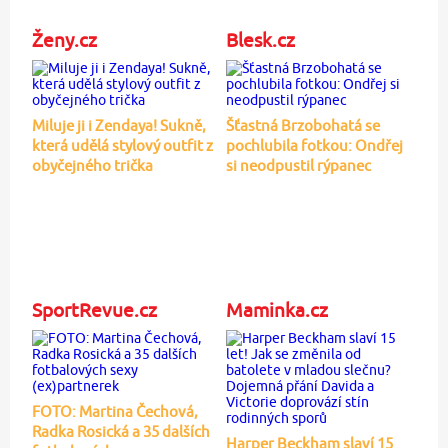
Ženy.cz
Blesk.cz
Miluje ji i Zendaya! Sukně,
Šťastná Brzobohatá se
která udělá stylový outfit z
pochlubila fotkou: Ondřej
obyčejného trička
si neodpustil rýpanec
SportRevue.cz
Maminka.cz
FOTO: Martina Čechová,
Radka Rosická a 35 dalších
Harper Beckham slaví 15