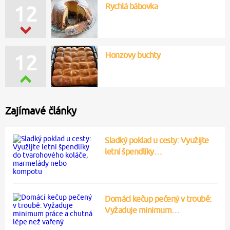
Rychlá bábovka
12
Honzovy buchty
12
Zajímavé články
Sladký poklad u cesty: Využijte
letní špendlíky…
Domácí kečup pečený v troubě:
Vyžaduje minimum…