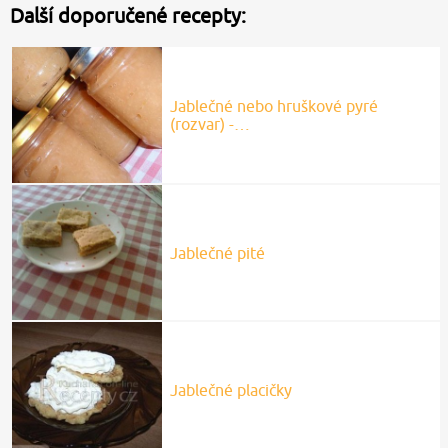
Další doporučené recepty:
Jablečné nebo hruškové pyré
(rozvar) -…
Jablečné pité
Jablečné placičky