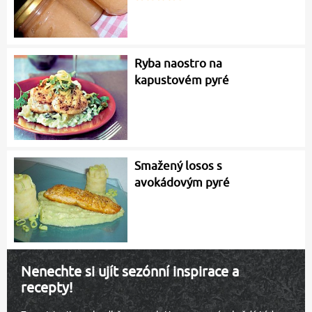
Ryba naostro na
kapustovém pyré
Smažený losos s
avokádovým pyré
Nenechte si ujít sezónní inspirace a
recepty!