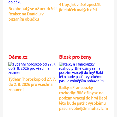
4 tipy, jak v létě zpestřit
Brzobohatý se už neudržel!
jídelníček malých dětí
Reakce na Danielu v
bizarním oblečku
Dáma.cz
Blesk pro ženy
Týdenní horoskop od 27. 7.
do 2. 8. 2026 pro všechna
Italky a Francouzky
znamení
rozhodly: Bílé džíny se na
podzim vracejí do hry! Babí
léto bude patřit vysokému
pasu a volnějším nohavicím