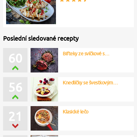
Poslední sledované recepty
Bifteky ze svíčkové s…
60
Knedlíčky se švestkovým…
56
Klasické lečo
21