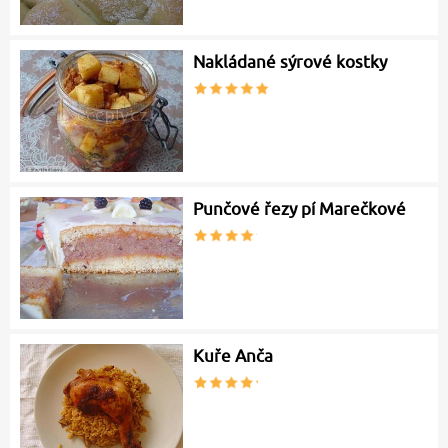
Nakládané sýrové kostky
Punčové řezy pí Marečkové
Kuře Anča