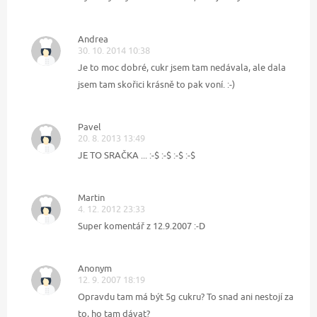
Andrea
30. 10. 2014 10:38
Je to moc dobré, cukr jsem tam nedávala, ale dala
jsem tam skořici krásně to pak voní. :-)
Pavel
20. 8. 2013 13:49
JE TO SRAČKA ... :-$ :-$ :-$ :-$
Martin
4. 12. 2012 23:33
Super komentář z 12.9.2007 :-D
Anonym
12. 9. 2007 18:19
Opravdu tam má být 5g cukru? To snad ani nestojí za
to, ho tam dávat?