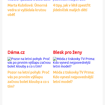
Marta Kubišová: Úmorná
4 tipy, jak v létě zpestřit
vedra si vyžádala krutou
jídelníček malých dětí
oběť
Dáma.cz
Blesk pro ženy
Pozor na letní pohyb: Proč
Móda z tiskovky TV Prima:
vás po prvním výšlapu
Kdo vynesl nejpovednější
začnou bolet klouby a co s
letní model?
tím?