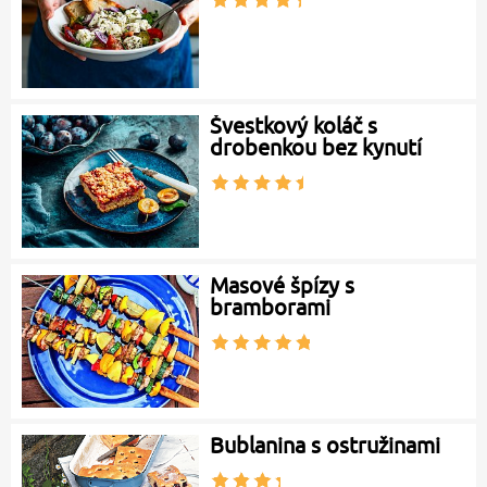
Švestkový koláč s
drobenkou bez kynutí
Masové špízy s
bramborami
Bublanina s ostružinami