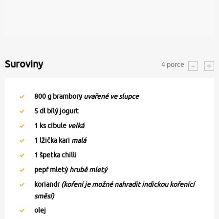
Suroviny
4
porce
800
g brambory
uvařené ve slupce
5
dl bílý jogurt
1
ks cibule
velká
1
lžička kari
malá
1
špetka chilli
pepř mletý
hrubě mletý
koriandr
(koření je možné nahradit indickou kořenící
směsí)
olej