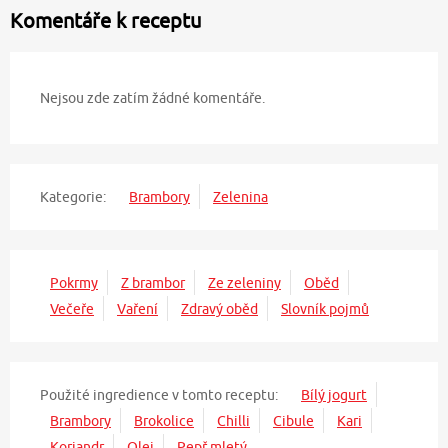
Komentáře k receptu
Nejsou zde zatím žádné komentáře.
Kategorie:
Brambory
Zelenina
Pokrmy
Z brambor
Ze zeleniny
Oběd
Večeře
Vaření
Zdravý oběd
Slovník pojmů
Použité ingredience v tomto receptu:
Bílý jogurt
Brambory
Brokolice
Chilli
Cibule
Kari
Koriandr
Olej
Pepř mletý