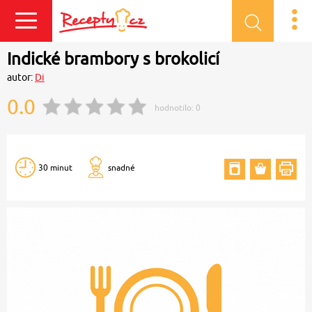
Přihlásit se
Indické brambory s brokolicí
autor:
Di
0.0
hodnotilo:
0
30 minut
snadné