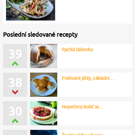
Poslední sledované recepty
Rychlá bábovka
39
Polévané jáhly, základní…
38
Nepečený koláč se…
30