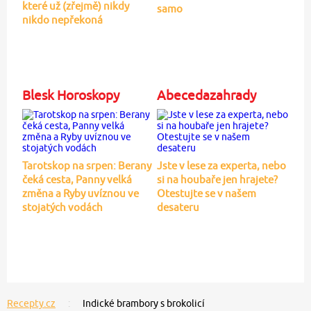
které už (zřejmě) nikdy
samo
nikdo nepřekoná
Blesk Horoskopy
Abecedazahrady
Tarotskop na srpen: Berany
Jste v lese za experta, nebo
čeká cesta, Panny velká
si na houbaře jen hrajete?
změna a Ryby uvíznou ve
Otestujte se v našem
stojatých vodách
desateru
Recepty.cz
Indické brambory s brokolicí