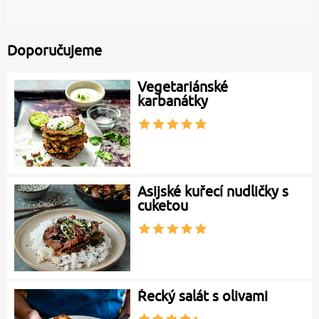
Doporučujeme
Vegetariánské
karbanátky
Asijské kuřecí nudličky s
cuketou
Řecký salát s olivami