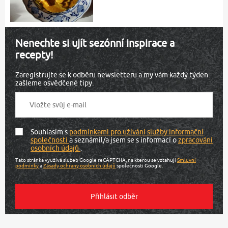
Nenechte si ujít sezónní inspirace a
recepty!
Zaregistrujte se k odběru newsletteru a my vám každý týden
zašleme osvědčené tipy.
Souhlasím s
podmínkami pro užívání služby informační
společnosti
a seznámil/a jsem se s informací o
zpracování
osobních údajů
.
Tato stránka využívá služeb Google reCAPTCHA, na kterou se vztahují
Smluvní
podmínky
a
Zásady ochrany osobních údajů
společnosti Google.