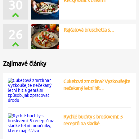
Řecký salát s olivami
30
Rajčatová bruschetta s…
26
Zajímavé články
Cuketová zmrzlina? Vyzkoušejte
nečekaný letní hit…
Rychlé buchty s broskvemi: 5
receptů na sladké…