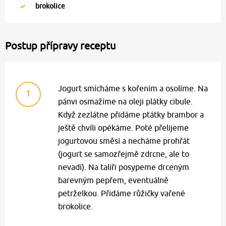
brokolice
Postup přípravy receptu
Jogurt smícháme s kořením a osolíme. Na
1
pánvi osmažíme na oleji plátky cibule.
Když zezlátne přidáme ptátky brambor a
ještě chvíli opékáme. Poté přelijeme
jogurtovou směsí a necháme prohřát
(jogurt se samozřejmě zdrcne, ale to
nevadí). Na talíři posypeme drceným
barevným pepřem, eventuálně
petrželkou. Přidáme růžičky vařené
brokolice.