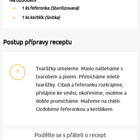
Na ozdobení
1
ks feferonka
(Sterilizovaná)
1
ks kerblík
(Snítka)
Postup přípravy receptu
Tvarůžky umeleme. Máslo našleháme s
1
tvarohem a pivem. Přimícháme mleté
tvarůžky. Cibuli a feferonku rozkrájíme,
přidájme ke směsi, okořeníme, osolíme a
dobře promícháme. Mažeme na chléb.
Ozdobíme feferonkou a kerblíkem.
Podělte se s přáteli o recept