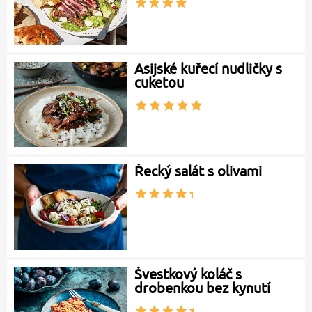
Asijské kuřecí nudličky s
cuketou
Řecký salát s olivami
Švestkový koláč s
drobenkou bez kynutí