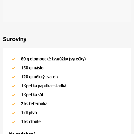
Suroviny
80
g olomoucké tvarůžky (syrečky)
150
g máslo
120
g měkký tvaroh
1
špetka paprika - sladká
1
špetka sůl
2
ks feferonka
1
dl pivo
1
ks cibule