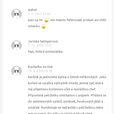
izabel
1. 4. 2007 14:04
paci sa mi
ale miesto feferoniek pridam asi chilli
omacku
Jarmila Selingerová
5. 12. 2004 12:03
Fajn, dobrá pomazánka
Kuchařka on-line
10. 9. 2004 09:58
Kerblík je jednoletá bylina z čeledi miříkovitých. Jako
koření se využívá výhradně mladá, jemná nať, která
má příjemnou kořennou vůni a nasládlou chuť.
Připomíná petrželku smíchanou s anýzem. Přidává se
do zeleninových salátů, polévek, houbových jídel a
omáček. Kombinuje se nejčastěji s petrželkou nebo
estragonem. Do jídla se přidává těsně před