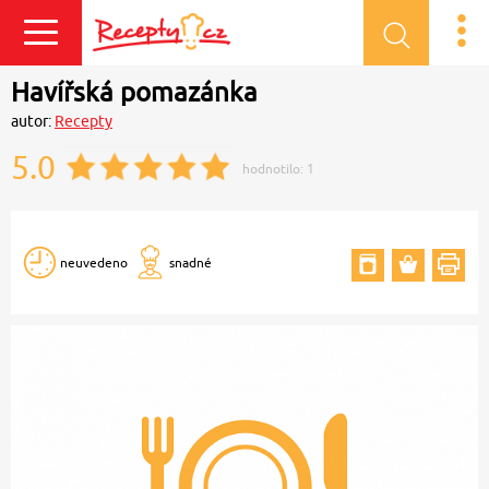
Přihlásit se
Havířská pomazánka
autor:
Recepty
5.0
hodnotilo:
1
neuvedeno
snadné