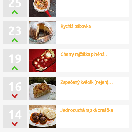
25
Rychlá bábovka
23
Cherry rajčátka plněná…
19
Zapečený květák (nejen)…
16
Jednoduchá rajská omáčka
14