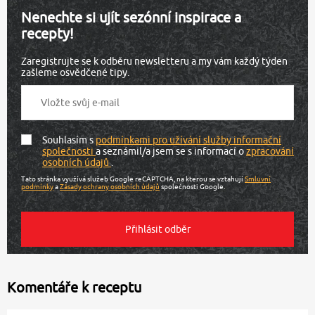
Nenechte si ujít sezónní inspirace a
recepty!
Zaregistrujte se k odběru newsletteru a my vám každý týden
zašleme osvědčené tipy.
Souhlasím s
podmínkami pro užívání služby informační
společnosti
a seznámil/a jsem se s informací o
zpracování
osobních údajů
.
Tato stránka využívá služeb Google reCAPTCHA, na kterou se vztahují
Smluvní
podmínky
a
Zásady ochrany osobních údajů
společnosti Google.
Komentáře k receptu