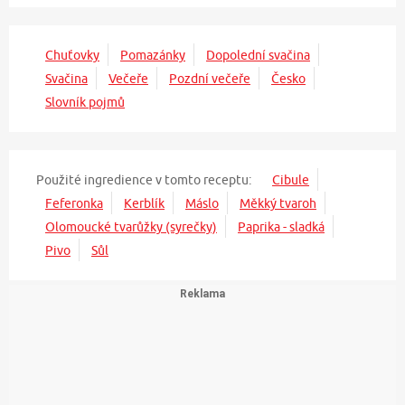
Chuťovky
Pomazánky
Dopolední svačina
Svačina
Večeře
Pozdní večeře
Česko
Slovník pojmů
Použité ingredience v tomto receptu:
Cibule
Feferonka
Kerblík
Máslo
Měkký tvaroh
Olomoucké tvarůžky (syrečky)
Paprika - sladká
Pivo
Sůl