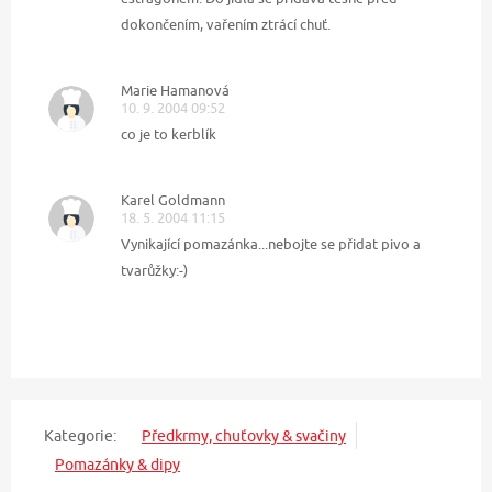
dokončením, vařením ztrácí chuť.
Marie Hamanová
10. 9. 2004 09:52
co je to kerblík
Karel Goldmann
18. 5. 2004 11:15
Vynikající pomazánka...nebojte se přidat pivo a
tvarůžky:-)
Kategorie:
Předkrmy, chuťovky & svačiny
Pomazánky & dipy