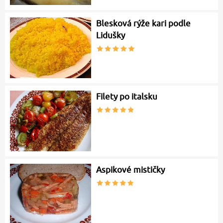
Blesková rýže kari podle
Lidušky
Filety po italsku
Aspikové mističky