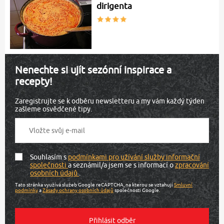
dirigenta
Nenechte si ujít sezónní inspirace a
recepty!
Zaregistrujte se k odběru newsletteru a my vám každý týden
zašleme osvědčené tipy.
Souhlasím s
podmínkami pro užívání služby informační
společnosti
a seznámil/a jsem se s informací o
zpracování
osobních údajů
.
Tato stránka využívá služeb Google reCAPTCHA, na kterou se vztahují
Smluvní
podmínky
a
Zásady ochrany osobních údajů
společnosti Google.