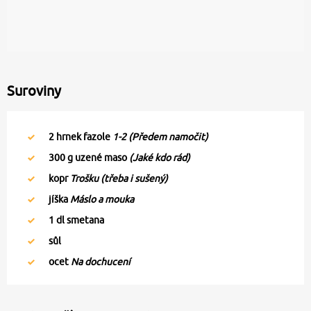
Suroviny
2
hrnek fazole
1-2 (Předem namočit)
300
g uzené maso
(Jaké kdo rád)
kopr
Trošku (třeba i sušený)
jíška
Máslo a mouka
1
dl smetana
sůl
ocet
Na dochucení