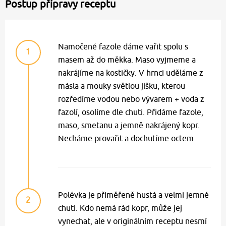
Postup přípravy receptu
Namočené fazole dáme vařit spolu s
1
masem až do měkka. Maso vyjmeme a
nakrájíme na kostičky. V hrnci uděláme z
másla a mouky světlou jíšku, kterou
rozředíme vodou nebo vývarem + voda z
fazolí, osolíme dle chuti. Přidáme fazole,
maso, smetanu a jemně nakrájený kopr.
Necháme provařit a dochutíme octem.
Polévka je přiměřeně hustá a velmi jemné
2
chuti. Kdo nemá rád kopr, může jej
vynechat, ale v originálním receptu nesmí