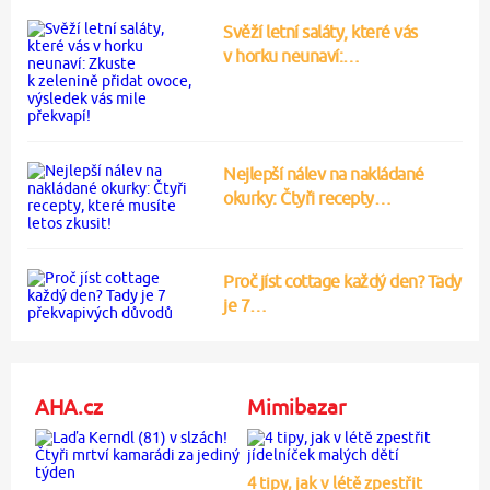
Svěží letní saláty, které vás
v horku neunaví:…
Nejlepší nálev na nakládané
okurky: Čtyři recepty…
Proč jíst cottage každý den? Tady
je 7…
AHA.cz
Mimibazar
4 tipy, jak v létě zpestřit