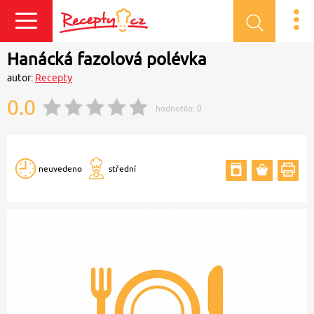
Přihlásit se
Hanácká fazolová polévka
autor:
Recepty
0.0
hodnotilo:
0
neuvedeno
střední