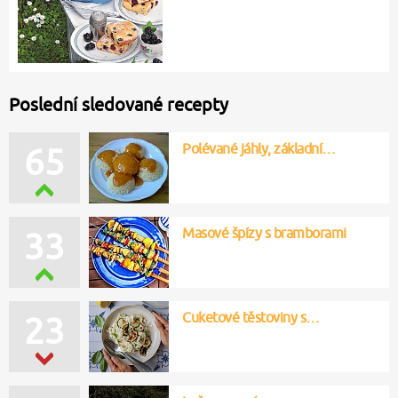
Poslední sledované recepty
Polévané jáhly, základní…
65
Masové špízy s bramborami
33
Cuketové těstoviny s…
23