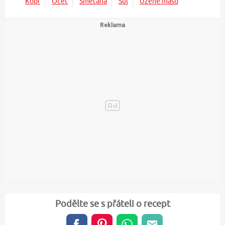
Kopr
Ocet
Smetana
Sůl
Uzené maso
Podělte se s přáteli o recept