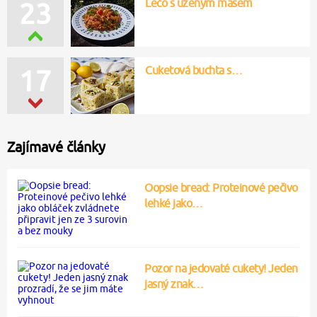
Lečo s uzeným masem
23
Cuketová buchta s…
17
Zajímavé články
Oopsie bread: Proteinové pečivo
lehké jako…
Pozor na jedovaté cukety! Jeden
jasný znak…