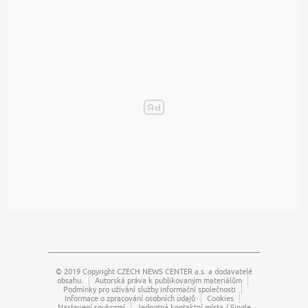
© 2019 Copyright
CZECH NEWS CENTER a.s.
a dodavatelé
obsahu.
Autorská práva k publikovaným materiálům
Podmínky pro užívání služby informační společnosti
Informace o zpracování osobních údajů
Cookies
Nastavení soukromí
Jednotná kontaktní místa / Single