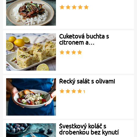
Cuketová buchta s
citronem a…
Řecký salát s olivami
Švestkový koláč s
drobenkou bez kynutí