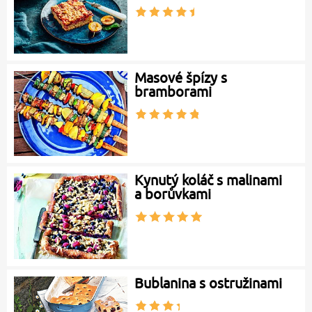
Masové špízy s
bramborami
Kynutý koláč s malinami
a borůvkami
Bublanina s ostružinami