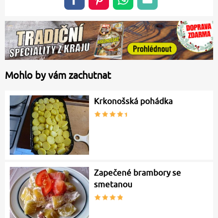
Mohlo by vám zachutnat
Krkonošská pohádka
Zapečené brambory se
smetanou