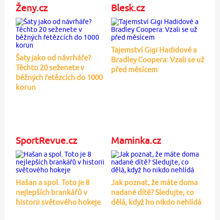
Ženy.cz
Blesk.cz
Tajemství Gigi Hadidové a
Šaty jako od návrháře?
Bradley Coopera: Vzali se už
Těchto 20 seženete v
před měsícem
běžných řetězcích do 1000
korun
SportRevue.cz
Maminka.cz
Hašan a spol. Toto je 8
Jak poznat, že máte doma
nejlepších brankářů v
nadané dítě? Sledujte, co
historii světového hokeje
dělá, když ho nikdo nehlídá