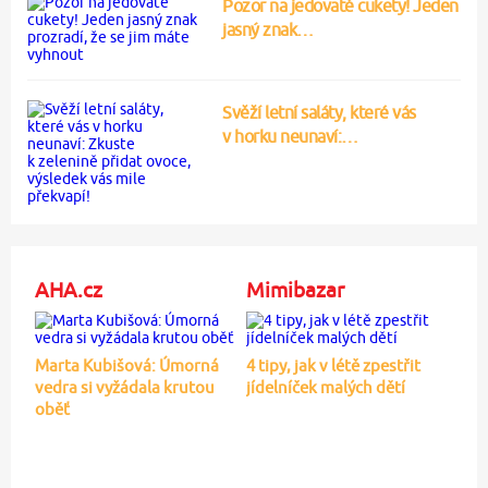
Pozor na jedovaté cukety! Jeden
jasný znak…
Svěží letní saláty, které vás
v horku neunaví:…
AHA.cz
Mimibazar
Marta Kubišová: Úmorná
4 tipy, jak v létě zpestřit
vedra si vyžádala krutou
jídelníček malých dětí
oběť