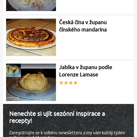
Česká čína v županu
čínského mandarina
Jablka v županu podle
Lorenze Lamase
Nenechte si ujít sezónní inspirace a
recepty!
Zaregistrujte se k odběru newsletteru a my vám každý týden