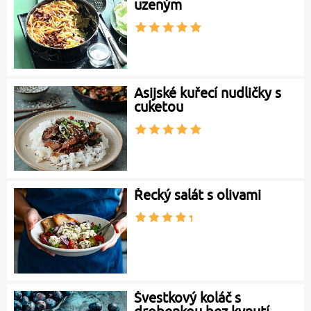
uzeným
Asijské kuřecí nudličky s
cuketou
Řecký salát s olivami
Švestkový koláč s