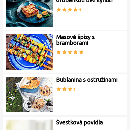
drobenkou bez kynutí
Masové špízy s
bramborami
Bublanina s ostružinami
Švestková povidla