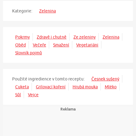
Kategorie:
Zelenina
Pokrmy
Zdravě i chutně
Ze zeleniny
Zelenina
Oběd
Večeře
Smažení
Vegetariáni
Slovník pojmů
Použité ingredience v tomto receptu:
Česnek sušený
Cuketa
Grilovací koření
Hrubá mouka
Mléko
Sůl
Vejce