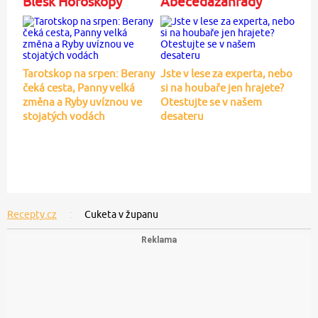
Blesk Horoskopy
Abecedazahrady
Tarotskop na srpen: Berany
Jste v lese za experta, nebo
čeká cesta, Panny velká
si na houbaře jen hrajete?
změna a Ryby uvíznou ve
Otestujte se v našem
stojatých vodách
desateru
Recepty.cz
Cuketa v županu