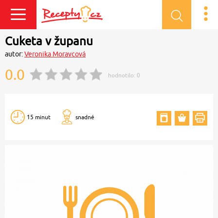
Přihlásit se
Cuketa v županu
autor:
Veronika Moravcová
0.0
hodnotilo:
0
15 minut
snadné