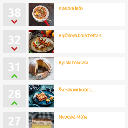
Klasické lečo
38
Rajčatová bruschetta s…
32
Rychlá bábovka
31
Švestkový koláč s…
28
Nebeská Máňa
27