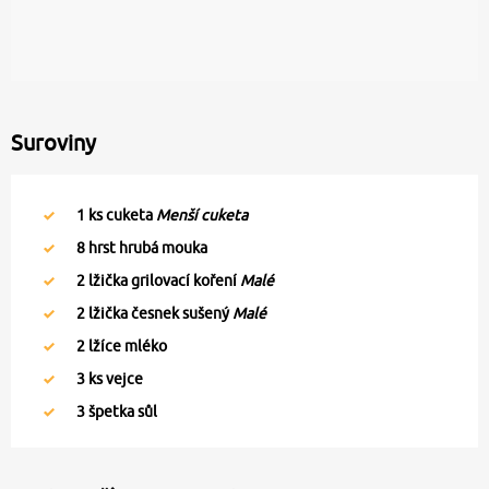
Suroviny
1
ks cuketa
Menší cuketa
8
hrst hrubá mouka
2
lžička grilovací koření
Malé
2
lžička česnek sušený
Malé
2
lžíce mléko
3
ks vejce
3
špetka sůl