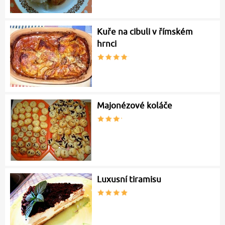
Kuře na cibuli v římském
hrnci
Majonézové koláče
Luxusní tiramisu