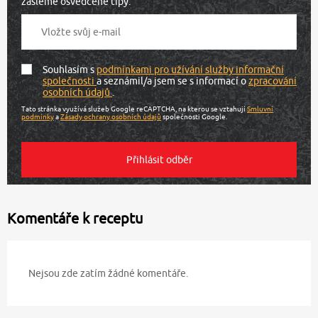
zašleme osvědčené tipy.
Souhlasím s
podmínkami pro užívání služby informační
společnosti
a seznámil/a jsem se s informací o
zpracování
osobních údajů
.
Tato stránka využívá služeb Google reCAPTCHA, na kterou se vztahují
Smluvní
podmínky
a
Zásady ochrany osobních údajů
společnosti Google.
Komentáře k receptu
Nejsou zde zatím žádné komentáře.