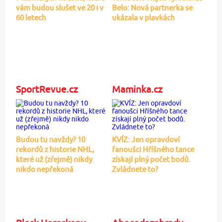
vám budou slušet ve 20 i v
Belo: Nová partnerka se
60 letech
ukázala v plavkách
SportRevue.cz
Maminka.cz
Budou tu navždy? 10
KVÍZ: Jen opravdoví
rekordů z historie NHL,
fanoušci Hříšného tance
které už (zřejmě) nikdy
získají plný počet bodů.
nikdo nepřekoná
Zvládnete to?