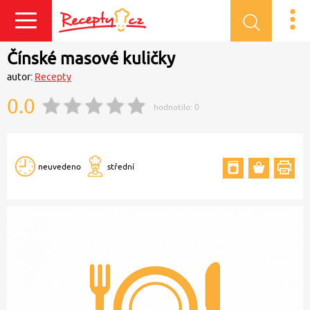
Přihlásit se
Čínské masové kuličky
autor:
Recepty
0.0
hodnotilo:
0
neuvedeno
střední