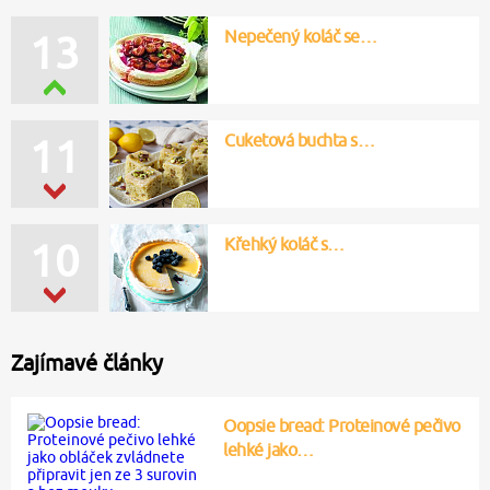
Nepečený koláč se…
13
Cuketová buchta s…
11
Křehký koláč s…
10
Zajímavé články
Oopsie bread: Proteinové pečivo
lehké jako…