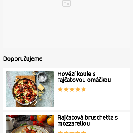
Doporučujeme
Hovězí koule s
rajčatovou omáčkou
Rajčatová bruschetta s
mozzarellou