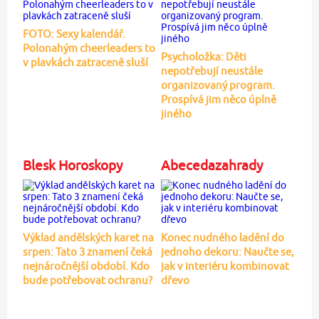
FOTO: Sexy kalendář.
Polonahým cheerleaders to
Psycholožka: Děti
v plavkách zatraceně sluší
nepotřebují neustále
organizovaný program.
Prospívá jim něco úplně
jiného
Blesk Horoskopy
Abecedazahrady
Výklad andělských karet na
Konec nudného ladění do
srpen: Tato 3 znamení čeká
jednoho dekoru: Naučte se,
nejnáročnější období. Kdo
jak v interiéru kombinovat
bude potřebovat ochranu?
dřevo