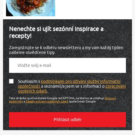
Nenechte si ujít sezónní inspirace a
recepty!
Zaregistrujte se k odběru newsletteru a my vám každý týden
zašleme osvědčené tipy.
Souhlasím s
podmínkami pro užívání služby informační
společnosti
a seznámil/a jsem se s informací o
zpracování
osobních údajů
.
Tato stránka využívá služeb Google reCAPTCHA, na kterou se vztahují
Smluvní
podmínky
a
Zásady ochrany osobních údajů
společnosti Google.