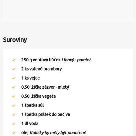
Suroviny
250
g vepřový bůček
Libový - pomlet
2
ks vařené brambory
1
ks vejce
0,50
lžička zázvor - mletý
0,50
lžička vegeta
1
špetka sůl
1
špetka prášek do pečiva
1
dl voda
olej
Kuličky by měly být ponořené