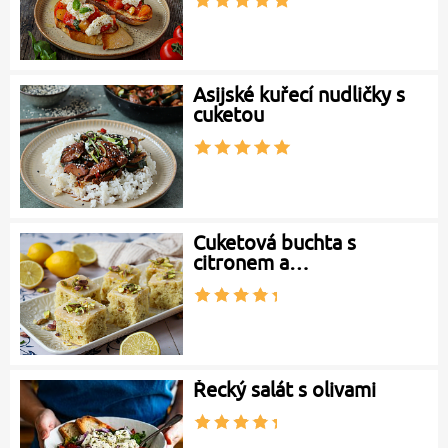
Asijské kuřecí nudličky s
cuketou
Cuketová buchta s
citronem a…
Řecký salát s olivami