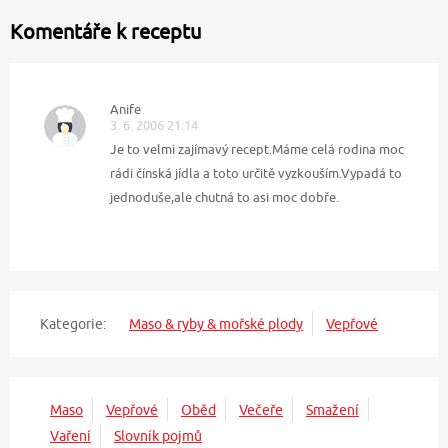
Komentáře k receptu
Anife
3. 6. 2006 21:14
Je to velmi zajímavý recept.Máme celá rodina moc
rádi čínská jídla a toto určitě vyzkouším.Vypadá to
jednoduše,ale chutná to asi moc dobře.
Kategorie:
Maso & ryby & mořské plody
Vepřové
Maso
Vepřové
Oběd
Večeře
Smažení
Vaření
Slovník pojmů