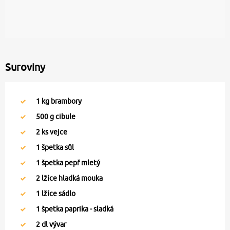
Suroviny
1
kg brambory
500
g cibule
2
ks vejce
1
špetka sůl
1
špetka pepř mletý
2
lžíce hladká mouka
1
lžíce sádlo
1
špetka paprika - sladká
2
dl vývar