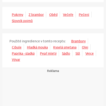
Pokrmy
Z brambor
Oběd
Večeře
Pečení
Slovník pojmů
Použité ingredience v tomto receptu:
Brambory
Cibule
Hladká mouka
Kyselá smetana
Olej
Paprika - sladká
Pepř mletý
Sádlo
Sůl
Vejce
Vývar