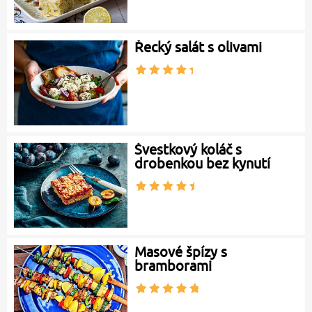
Řecký salát s olivami
Švestkový koláč s
drobenkou bez kynutí
Masové špízy s
bramborami