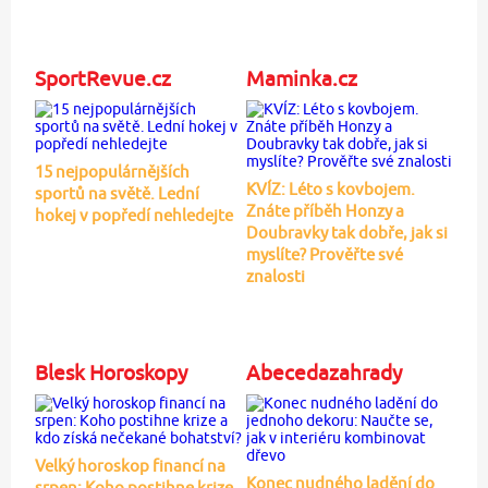
SportRevue.cz
Maminka.cz
15 nejpopulárnějších
KVÍZ: Léto s kovbojem.
sportů na světě. Lední
Znáte příběh Honzy a
hokej v popředí nehledejte
Doubravky tak dobře, jak si
myslíte? Prověřte své
znalosti
Blesk Horoskopy
Abecedazahrady
Velký horoskop financí na
Konec nudného ladění do
srpen: Koho postihne krize