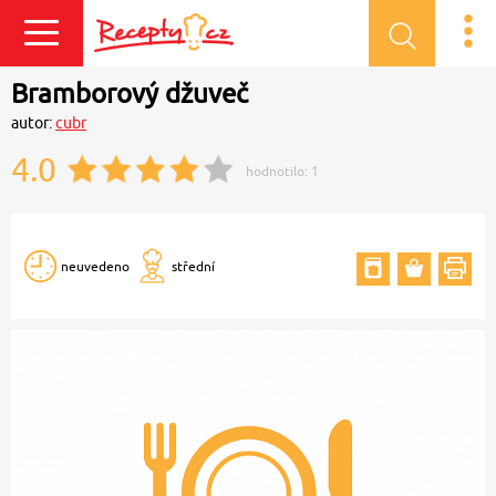
Přihlásit se
Bramborový džuveč
autor:
cubr
4.0
hodnotilo:
1
neuvedeno
střední