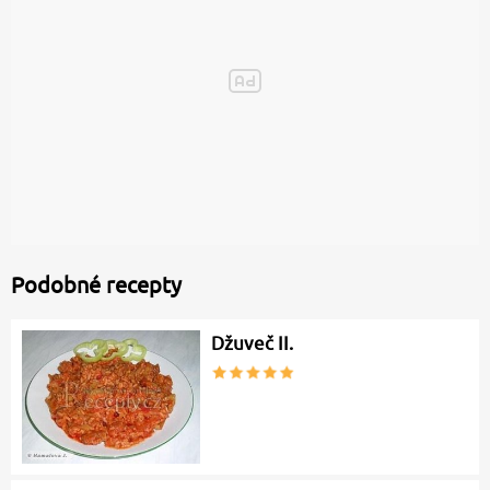
Podobné recepty
Džuveč II.