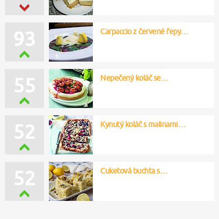
Carpaccio z červené řepy…
93
Nepečený koláč se…
55
Kynutý koláč s malinami…
52
Cuketová buchta s…
52