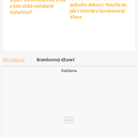
jednoho dekoru: Naučte se,
a kdo získá nečekané
jak v interiéru kombinovat
bohatství?
dřevo
Recepty.cz
Bramborový džuveč