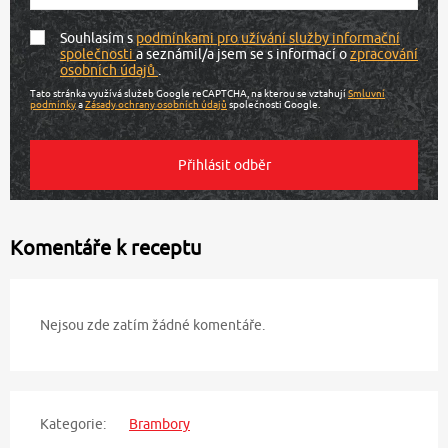
Souhlasím s
podmínkami pro užívání služby informační
společnosti
a seznámil/a jsem se s informací o
zpracování
osobních údajů
.
Tato stránka využívá služeb Google reCAPTCHA, na kterou se vztahují
Smluvní
podmínky
a
Zásady ochrany osobních údajů
společnosti Google.
Komentáře k receptu
Nejsou zde zatím žádné komentáře.
Kategorie:
Brambory