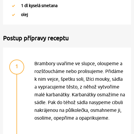
1
dl kyselá smetana
olej
Postup přípravy receptu
Brambory uvaříme ve slupce, oloupeme a
1
rozšťoucháme nebo prolisujeme. Přidáme
k nim vejce, špetku soli, lžíci mouky, sádla
a vypracujeme těsto, z něhož vytvoříme
malé karbanátky. Karbanátky osmažíme na
sádle. Pak do téhož sádla nasypeme cibuli
nakrájenou na půlkolečka, osmahneme ji,
osolíme, opepříme a opaprikujeme.