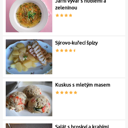
Jarní vývar s nudlemi a
zeleninou
Sýrovo-kuřecí špízy
Kuskus s mletým masem
Salát s broskví a krabími