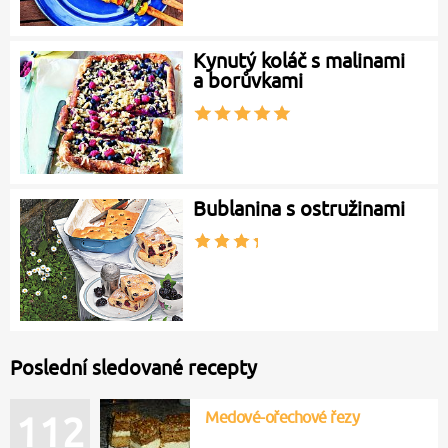
Kynutý koláč s malinami
a borůvkami
Bublanina s ostružinami
Poslední sledované recepty
Medové-ořechové řezy
112