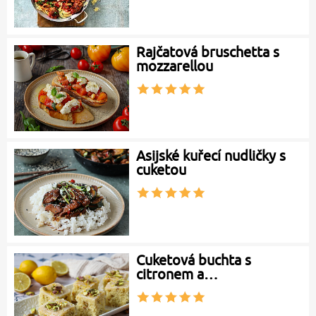
Rajčatová bruschetta s
mozzarellou
Asijské kuřecí nudličky s
cuketou
Cuketová buchta s
citronem a…