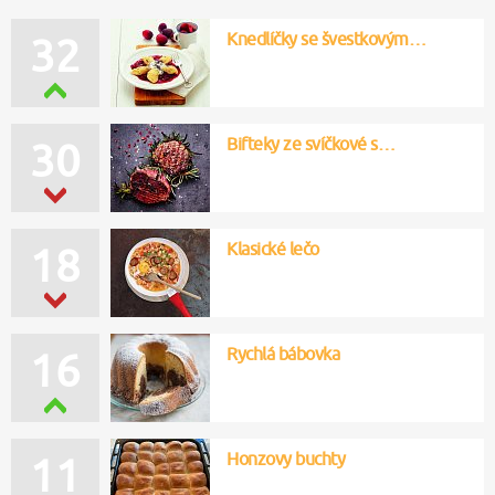
Knedlíčky se švestkovým…
33
Bifteky ze svíčkové s…
32
Klasické lečo
18
Rychlá bábovka
17
Honzovy buchty
11