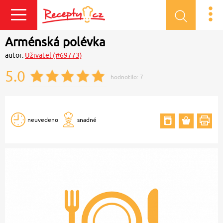
Přihlásit se
Arménská polévka
autor:
Uživatel (#69773)
5.0
hodnotilo:
7
neuvedeno
snadné