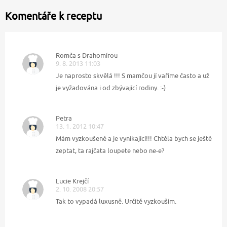
Komentáře k receptu
Romča s Drahomírou
9. 8. 2013 11:03
Je naprosto skvělá !!! S mamčou jí vaříme často a už
je vyžadována i od zbývající rodiny. :-)
Petra
13. 1. 2012 10:47
Mám vyzkoušené a je vynikající!!! Chtěla bych se ještě
zeptat, ta rajčata loupete nebo ne-e?
Lucie Krejčí
2. 10. 2008 20:57
Tak to vypadá luxusně. Určitě vyzkouším.