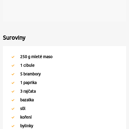
Suroviny
250
g mleté maso
1
cibule
5
brambory
1
paprika
3
rajčata
bazalka
sůl
koření
bylinky