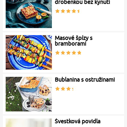
drobenkou bez kynutí
Masové špízy s
bramborami
Bublanina s ostružinami
Švestková povidla