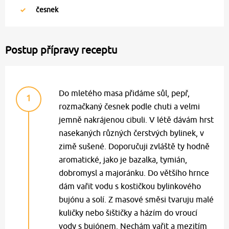
česnek
Postup přípravy receptu
Do mletého masa přidáme sůl, pepř,
1
rozmačkaný česnek podle chuti a velmi
jemně nakrájenou cibuli. V létě dávám hrst
nasekaných různých čerstvých bylinek, v
zimě sušené. Doporučuji zvláště ty hodně
aromatické, jako je bazalka, tymián,
dobromysl a majoránku. Do většího hrnce
dám vařit vodu s kostičkou bylinkového
bujónu a solí. Z masové směsi tvaruju malé
kuličky nebo šištičky a házím do vroucí
vody s bujónem. Nechám vařit a mezitím