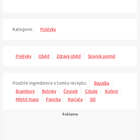
Kategorie:
Polévky
Polévky
Oběd
Zdravý oběd
Slovník pojmů
Použité ingredience v tomto receptu:
Bazalka
Brambory
Bylinky
Česnek
Cibule
Koření
Mleté maso
Paprika
Rajčata
Sůl