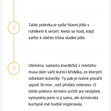
Tahle polévka je spíše hlavní jídlo s
2
rohlíkem k večeři. Nebo se hodí, když
vaříte k obědu třeba sladké jídlo.
Obměna: namísto knedlíčků z mletého
3
masa dám vařit kuřecí křidýlka, ze kterých
odsekám konečky. Ty pak je nutné povařit
aspoň 30 min., než přidáte zeleninu. O
téhle polévce Arméni určitě ani neslyšeli,
vymyslela jsem si ji sama, ale Arménská
kuchyně mě hodně inspirovala.