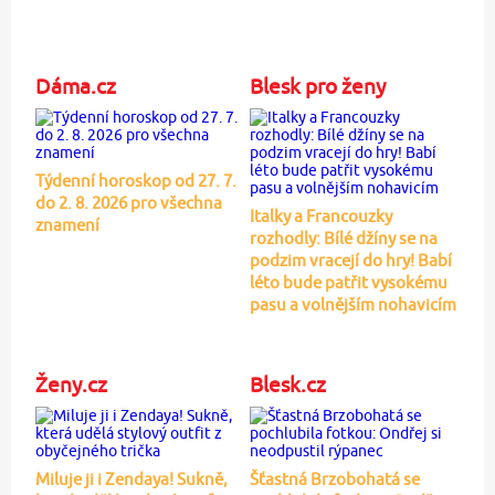
Dáma.cz
Blesk pro ženy
Týdenní horoskop od 27. 7.
do 2. 8. 2026 pro všechna
Italky a Francouzky
znamení
rozhodly: Bílé džíny se na
podzim vracejí do hry! Babí
léto bude patřit vysokému
pasu a volnějším nohavicím
Ženy.cz
Blesk.cz
Miluje ji i Zendaya! Sukně,
Šťastná Brzobohatá se