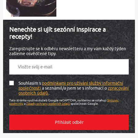
Nenechte si ujít sezónní inspirace a
recepty!
Zaregistrujte se k odběru newsletteru a my vám každý týden
zašleme osvědčené tipy.
Souhlasím s
podmínkami pro užívání služby informační
společnosti
a seznámil/a jsem se s informací o
zpracování
osobních údajů
.
Tato stránka využívá služeb Google reCAPTCHA, na kterou se vztahují
Smluvní
podmínky
a
Zásady ochrany osobních údajů
společnosti Google.