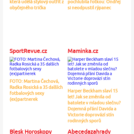
která udělá stylový outfit z
pochlubila fotkou: Ondřej
obyčejného trička
si neodpustil rýpanec
SportRevue.cz
Maminka.cz
FOTO: Martina Čechová,
Radka Rosická a 35 dalších
Harper Beckham slaví 15
fotbalových sexy
let! Jak se změnila od
(ex)partnerek
batolete v mladou slečnu?
Dojemná přání Davida a
Victorie doprovází stín
rodinných sporů
Blesk Horoskopy
Abecedazahrady