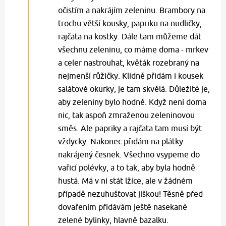
očistím a nakrájím zeleninu. Brambory na
trochu větší kousky, papriku na nudličky,
rajčata na kostky. Dále tam můžeme dát
všechnu zeleninu, co máme doma - mrkev
a celer nastrouhat, květák rozebraný na
nejmenší růžičky. Klidně přidám i kousek
salátové okurky, je tam skvělá. Důležité je,
aby zeleniny bylo hodně. Když není doma
nic, tak aspoň zmraženou zeleninovou
směs. Ale papriky a rajčata tam musí být
vždycky. Nakonec přidám na plátky
nakrájený česnek. Všechno vsypeme do
vařicí polévky, a to tak, aby byla hodně
hustá. Má v ní stát lžíce, ale v žádném
případě nezuhušťovat jíškou! Těsně před
dovařením přidávám ještě nasekané
zelené bylinky, hlavně bazalku.