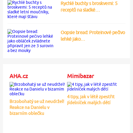
Rychlé buchty s broskvemi: 5
receptů na sladké…
Oopsie bread: Proteinové pečivo
lehké jako…
AHA.cz
Mimibazar
4 tipy, jak v létě zpestřit
Brzobohatý se už neudržel!
jídelníček malých dětí
Reakce na Danielu v
bizarním oblečku