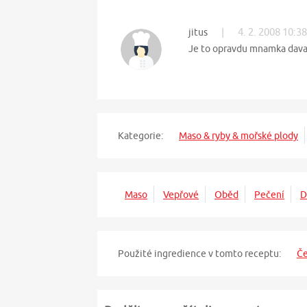
|
4. 2. 2008 10:38
jitus
Je to opravdu mnamka dava
Kategorie:
Maso & ryby & mořské plody
Maso
Vepřové
Oběd
Pečení
D
Použité ingredience v tomto receptu:
Č