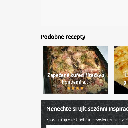
Podobné recepty
Zapečené kuřecí řízečky s
L
houbami a…
g
Nenechte si ujít sezónní inspira
Zaregistrujte se k odběru newsletteru a my 