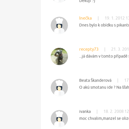
Děkuji :-)
Inečka
|
19. 1. 2012 1
Dnes bylo k obídku s pikant
recepty73
|
21. 3. 20
...já dávám v tomto případě s
|
17
Beata Škanderová
O akú smotanu ide ? Na šľa
|
18. 2. 2008 1
ivanka
moc chvalim,manzel se oliz