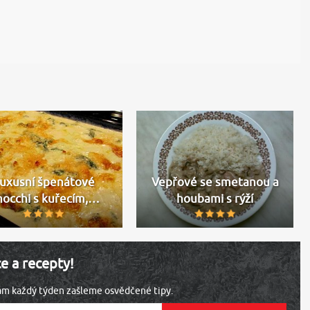
uxusní špenátové
Vepřové se smetanou a
nocchi s kuřecím,…
houbami s rýží
ce a recepty!
vám každý týden zašleme osvědčené tipy.