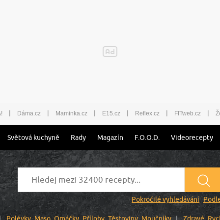
|
|
|
|
|
|
!
Dáma.cz
Maminka.cz
E15.cz
Reflex.cz
FITweb.cz
Ž
Světová kuchyně
Rady
Magazín
F.O.O.D.
Videorecepty
Pokročilé vyhledávání
Podle
Polévky
Maso
Omáčky
Přílohy
Těstoviny
Moučníky
Zdravé
Ryc