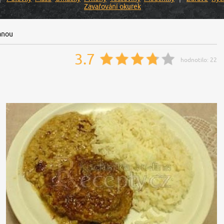
Zavařování okurek
anou
3.7
hodnotilo:
22