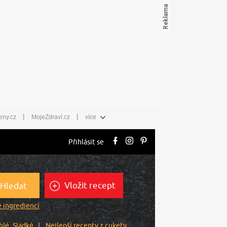
|
|
eny.cz
MojeZdraví.cz
více
Přihlásit se
Vložit recept
Hledat
 ingrediencí
hlé
Sladké
Nejlepší recepty z cukety