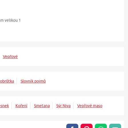
m velikou 1
Vepřové
obrůtka
Slovník pojmů
esnek
Koření
Smetana
Sýr Niva
Vepřové maso