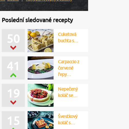
Poslední sledované recepty
Cuketová
50
buchta s…
Carpaccio z
41
červené
řepy…
Nepečený
19
koláč se…
Švestkový
15
koláč s…