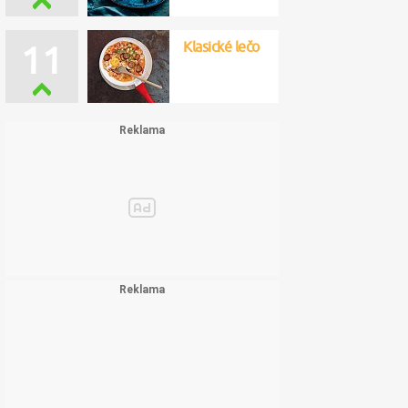
Klasické lečo
11