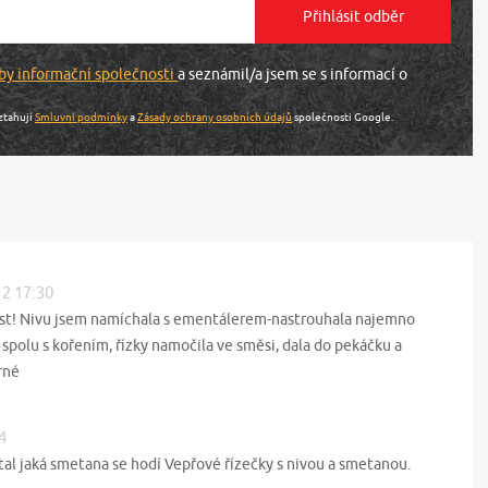
by informační společnosti
a seznámil/a jsem se s informací o
ztahují
Smluvní podmínky
a
Zásady ochrany osobních údajů
společnosti Google.
12 17:30
tost! Nivu jsem namíchala s ementálerem-nastrouhala najemno
spolu s kořením, řízky namočila ve směsi, dala do pekáčku a
orné
4
al jaká smetana se hodí Vepřové řízečky s nivou a smetanou.