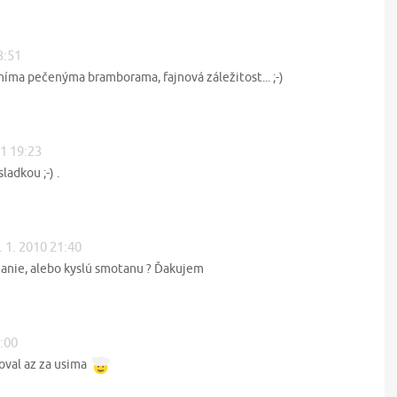
3:51
níma pečenýma bramborama, fajnová záležitost... ;-)
11 19:23
ladkou ;-) .
. 1. 2010 21:40
hanie, alebo kyslú smotanu ? Ďakujem
2:00
oval az za usima