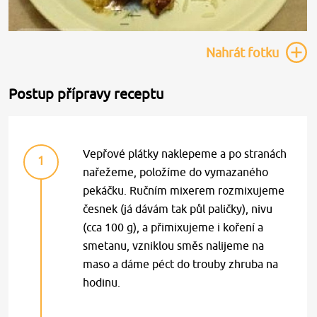
Nahrát
fotku
Postup přípravy receptu
Vepřové plátky naklepeme a po stranách
1
nařežeme, položíme do vymazaného
pekáčku. Ručním mixerem rozmixujeme
česnek (já dávám tak půl paličky), nivu
(cca 100 g), a přimixujeme i koření a
smetanu, vzniklou směs nalijeme na
maso a dáme péct do trouby zhruba na
hodinu.