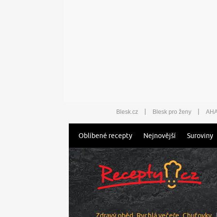
|
|
Blesk.cz
Blesk pro ženy
AHA
Oblíbené recepty
Nejnovější
Suroviny
Zdravý oběd
Rychlá večeře
Chuťovky