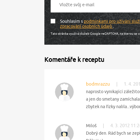
Souhlasím s
podmínkami pro užívání služ
zpracování osobních údajů
.
Tato stránka využívá služeb Google reCAPTCHA, na kterou se v
Komentáře k receptu
bodmrazzu
|
1. 4. 20
naprosto vynikající záleži
a jen do smetany zamíchala 
zbytek na řízky nalila...výb
|
4. 3. 2012 11:2
Miloš
Dobrý den. Rád bych se zept