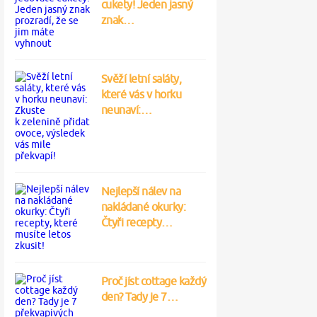
cukety! Jeden jasný
znak…
Svěží letní saláty,
které vás v horku
neunaví:…
Nejlepší nálev na
nakládané okurky:
Čtyři recepty…
Proč jíst cottage každý
den? Tady je 7…