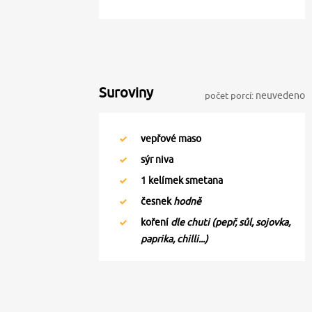
Suroviny
počet porcí:
neuvedeno
vepřové maso
sýr niva
1
kelímek smetana
česnek
hodně
koření
dle chuti (pepř, sůl, sojovka,
paprika, chilli...)